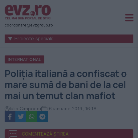
Știri
naționale
coordonare@evzgroup.ro
și
▼ Proiecte speciale
internaționale
|
INTERNATIONAL
România
Poliția italiană a confiscat o
-
mare sumă de bani de la cel
Evenimentul
mai un temut clan mafiot
Zilei
Iulia Cimpoeru
26 ianuarie 2019, 16:18
COMENTEAZĂ ȘTIREA