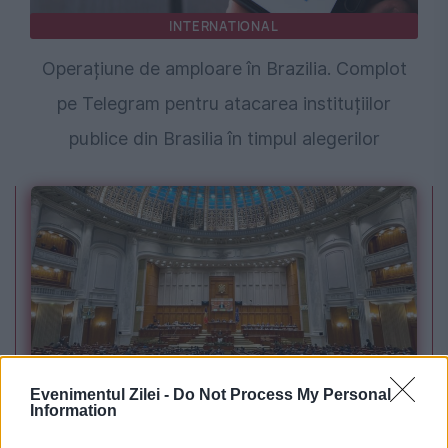
INTERNATIONAL
Operațiune de amploare în Brazilia. Complot
pe Telegram pentru atacarea instituțiilor
publice din Brasilia în timpul alegerilor
POLITICA
Evenimentul Zilei -
Do Not Process My Personal
Information
Sorin Grindeanu: Parlamentul a evitat