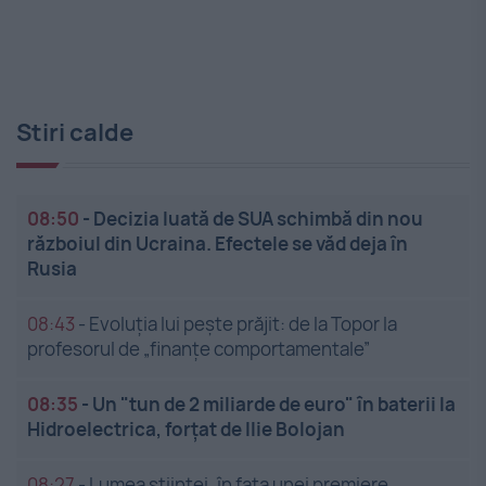
Stiri calde
08:50
-
Decizia luată de SUA schimbă din nou
războiul din Ucraina. Efectele se văd deja în
Rusia
08:43
-
Evoluția lui pește prăjit: de la Topor la
profesorul de „finanțe comportamentale”
08:35
-
Un "tun de 2 miliarde de euro" în baterii la
Hidroelectrica, forțat de Ilie Bolojan
08:27
-
Lumea științei, în fața unei premiere