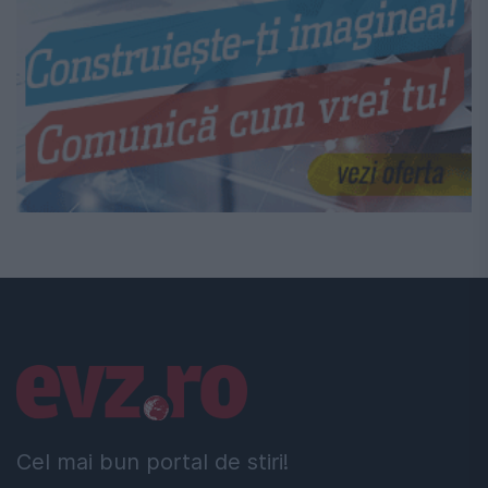
Linkuri utile
Cel mai bun portal de stiri!