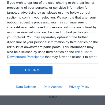
If you wish to opt-out of the sale, sharing to third parties, or
pierderea a 5,8 miliarde de euro din PNRR și a
processing of your personal or sensitive information for
deblocat 16,7 miliarde din SAFE
targeted advertising by us, please use the below opt-out
section to confirm your selection. Please note that after your
opt-out request is processed you may continue seeing
interest-based ads based on personal information utilized by
us or personal information disclosed to third parties prior to
your opt-out. You may separately opt-out of the further
disclosure of your personal information by third parties on the
IAB’s list of downstream participants. This information may
also be disclosed by us to third parties on the
IAB’s List of
Downstream Participants
that may further disclose it to other
third parties.
INTERNATIONAL
CONFIRM
Breșă uriașă de securitate în Marea Britanie.
Data Deletion
Data Access
Privacy Policy
Datele personale ale polițiștilor, scurse pe dark
web