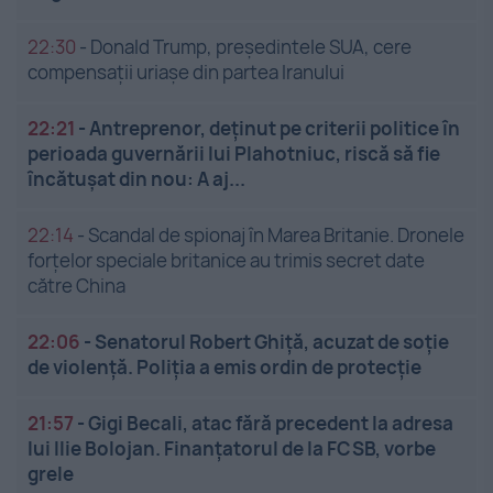
22:30
-
Donald Trump, președintele SUA, cere
compensații uriașe din partea Iranului
22:21
-
Antreprenor, deţinut pe criterii politice în
perioada guvernării lui Plahotniuc, riscă să fie
încătuşat din nou: A aj...
22:14
-
Scandal de spionaj în Marea Britanie. Dronele
forțelor speciale britanice au trimis secret date
către China
22:06
-
Senatorul Robert Ghiță, acuzat de soție
de violență. Poliția a emis ordin de protecție
21:57
-
Gigi Becali, atac fără precedent la adresa
lui Ilie Bolojan. Finanțatorul de la FCSB, vorbe
grele