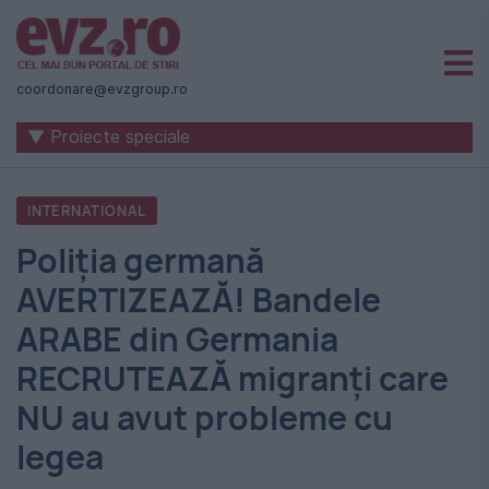
Știri
naționale
coordonare@evzgroup.ro
și
▼ Proiecte speciale
internaționale
|
INTERNATIONAL
România
Poliţia germană
-
AVERTIZEAZĂ! Bandele
Evenimentul
ARABE din Germania
Zilei
RECRUTEAZĂ migranţi care
NU au avut probleme cu
legea