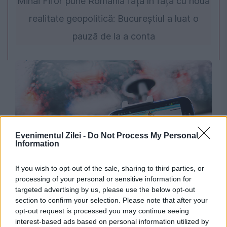
Mihai Fifor pune România față în față cu noua
realitate geopolitică: Bucureștiul a luat o
pauză de la a conta
Evenimentul Zilei -
Do Not Process My Personal
Information
SOCIAL
If you wish to opt-out of the sale, sharing to third parties, or
processing of your personal or sensitive information for
Schimbare importantă la Waze. Vremuri grele
targeted advertising by us, please use the below opt-out
pentru șoferii din UE
section to confirm your selection. Please note that after your
opt-out request is processed you may continue seeing
interest-based ads based on personal information utilized by