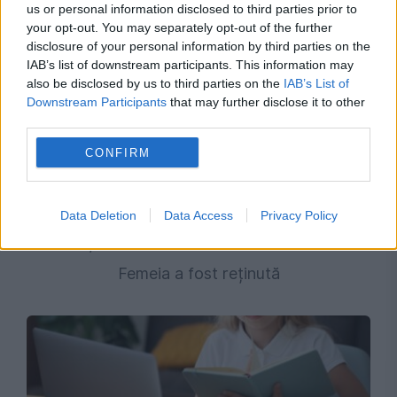
us or personal information disclosed to third parties prior to
your opt-out. You may separately opt-out of the further
disclosure of your personal information by third parties on the
IAB’s list of downstream participants. This information may
also be disclosed by us to third parties on the
IAB’s List of
Downstream Participants
that may further disclose it to other
third parties.
CONFIRM
JUSTITIE
Bărbatul găsit îngropat într-o curte din
Data Deletion
Data Access
Privacy Policy
Botoșani ar fi fost ucis de concubina sa.
Femeia a fost reținută