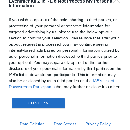
Evenimentul Zilei -
Do Not Process My Personal
Information
If you wish to opt-out of the sale, sharing to third parties, or
processing of your personal or sensitive information for
targeted advertising by us, please use the below opt-out
section to confirm your selection. Please note that after your
opt-out request is processed you may continue seeing
interest-based ads based on personal information utilized by
us or personal information disclosed to third parties prior to
your opt-out. You may separately opt-out of the further
POLITICA
disclosure of your personal information by third parties on the
IAB’s list of downstream participants. This information may
Sorin Grindeanu: Parlamentul a evitat
also be disclosed by us to third parties on the
IAB’s List of
Downstream Participants
that may further disclose it to other
pierderea a 5,8 miliarde de euro din PNRR și a
third parties.
deblocat 16,7 miliarde din SAFE
CONFIRM
Data Deletion
Data Access
Privacy Policy