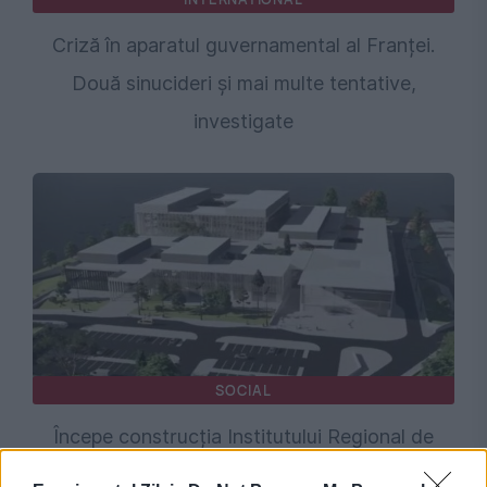
Criză în aparatul guvernamental al Franței.
Două sinucideri și mai multe tentative,
investigate
SOCIAL
Începe construcția Institutului Regional de
Oncologie Timișoara. Cum va arăta noul spital