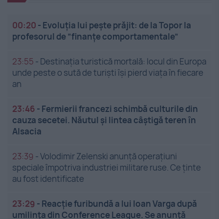
00:20
-
Evoluția lui pește prăjit: de la Topor la
profesorul de ”finanțe comportamentale”
23:55
-
Destinația turistică mortală: locul din Europa
unde peste o sută de turiști își pierd viața în fiecare
an
23:46
-
Fermierii francezi schimbă culturile din
cauza secetei. Năutul și lintea câștigă teren în
Alsacia
23:39
-
Volodimir Zelenski anunță operațiuni
speciale împotriva industriei militare ruse. Ce ținte
au fost identificate
23:29
-
Reacție furibundă a lui Ioan Varga după
umilința din Conference League. Se anunță