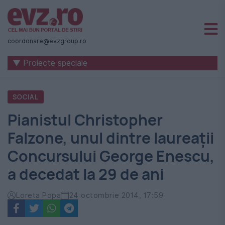
Știri
naționale
coordonare@evzgroup.ro
și
▼ Proiecte speciale
internaționale
|
SOCIAL
România
Pianistul Christopher
-
Falzone, unul dintre laureaţii
Evenimentul
Concursului George Enescu,
Zilei
a decedat la 29 de ani
Loreta Popa
24 octombrie 2014, 17:59