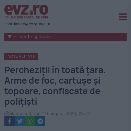
Știri
naționale
coordonare@evzgroup.ro
și
▼ Proiecte speciale
internaționale
|
ACTUALITATE
România
Percheziții în toată țara.
-
Arme de foc, cartușe și
Evenimentul
topoare, confiscate de
Zilei
polițiști
Marinela Sârbu
9 august 2020, 23:27