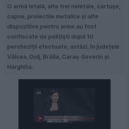
O armă letală, alte trei neletale, cartușe,
capse, proiectile metalice și alte
dispozitive pentru arme au fost
confiscate de polițiști după 10
percheziții efectuate, astăzi, în județele
Vâlcea, Dolj, Brăila, Caraș-Severin și
Harghita.
Următorul videoclip în 4
Anulează