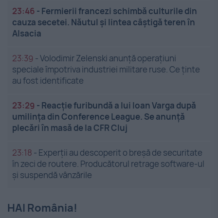
23:46
-
Fermierii francezi schimbă culturile din
cauza secetei. Năutul și lintea câștigă teren în
Alsacia
23:39
-
Volodimir Zelenski anunță operațiuni
speciale împotriva industriei militare ruse. Ce ținte
au fost identificate
23:29
-
Reacție furibundă a lui Ioan Varga după
umilința din Conference League. Se anunță
plecări în masă de la CFR Cluj
23:18
-
Experții au descoperit o breșă de securitate
în zeci de routere. Producătorul retrage software-ul
și suspendă vânzările
HAI România!