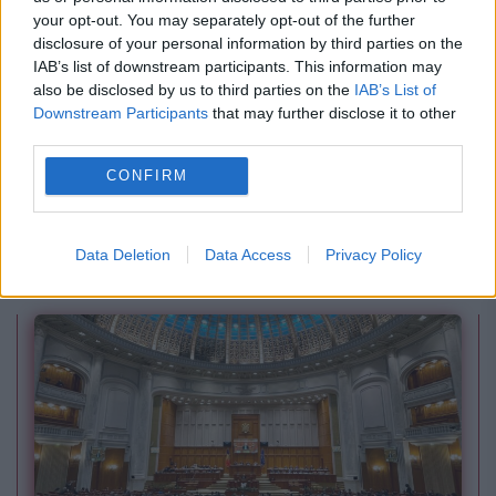
your opt-out. You may separately opt-out of the further
disclosure of your personal information by third parties on the
IAB’s list of downstream participants. This information may
also be disclosed by us to third parties on the
IAB’s List of
Downstream Participants
that may further disclose it to other
third parties.
INTERNATIONAL
CONFIRM
Operațiune de amploare în Brazilia. Complot
pe Telegram pentru atacarea instituțiilor
Data Deletion
Data Access
Privacy Policy
publice din Brasilia în timpul alegerilor