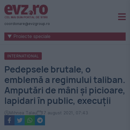
Știri
naționale
coordonare@evzgroup.ro
și
▼ Proiecte speciale
internaționale
|
INTERNATIONAL
România
Pedepsele brutale, o
-
emblemă a regimului taliban.
Evenimentul
Amputări de mâni și picioare,
Zilei
lapidari în public, execuții
Mihnea Talau
17 august 2021, 07:43