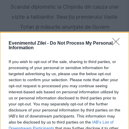
Scandal diplomatic la Chișinău din cauza unei
vizite a talibanilor. Reacția premierului Vasile
Tofan și măsurile anunțate de Guvern
Evenimentul Zilei -
Do Not Process My Personal
Information
If you wish to opt-out of the sale, sharing to third parties, or
processing of your personal or sensitive information for
targeted advertising by us, please use the below opt-out
section to confirm your selection. Please note that after your
opt-out request is processed you may continue seeing
interest-based ads based on personal information utilized by
INTERNATIONAL
us or personal information disclosed to third parties prior to
your opt-out. You may separately opt-out of the further
Scandal la Chișinău. O delegație a guvernului
disclosure of your personal information by third parties on the
IAB’s list of downstream participants. This information may
taliban din Afganistan a primit vize pentru
also be disclosed by us to third parties on the
IAB’s List of
Downstream Participants
that may further disclose it to other