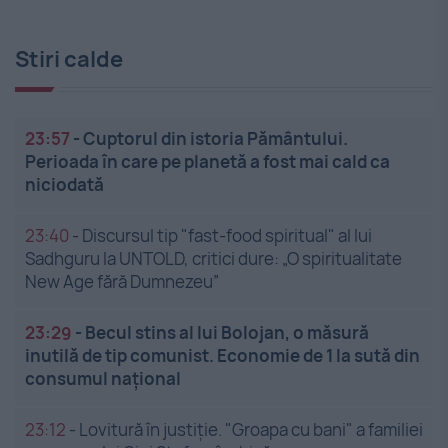
Stiri calde
23:57
-
Cuptorul din istoria Pământului.
Perioada în care pe planetă a fost mai cald ca
niciodată
23:40
-
Discursul tip "fast-food spiritual" al lui
Sadhguru la UNTOLD, critici dure: „O spiritualitate
New Age fără Dumnezeu”
23:29
-
Becul stins al lui Bolojan, o măsură
inutilă de tip comunist. Economie de 1 la sută din
consumul național
23:12
-
Lovitură în justiție. "Groapa cu bani" a familiei