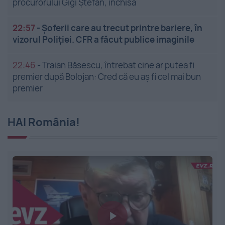
procurorului Gigi Ștefan, închisă
22:57
-
Șoferii care au trecut printre bariere, în
vizorul Poliției. CFR a făcut publice imaginile
22:46
-
Traian Băsescu, întrebat cine ar putea fi
premier după Bolojan: Cred că eu aș fi cel mai bun
premier
HAI România!