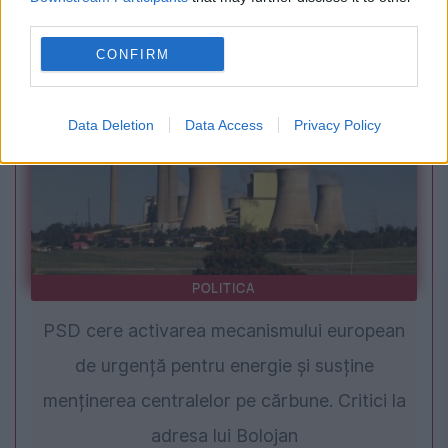
Republica Moldova. Guvernul a cerut verificări
third parties.
urgente
CONFIRM
Data Deletion
Data Access
Privacy Policy
POLITICA
PSD cere activarea mecanismului european
de urgență pentru energie și susține
menținerea centralelor pe cărbune. Critici la
adresa lui Bolojan