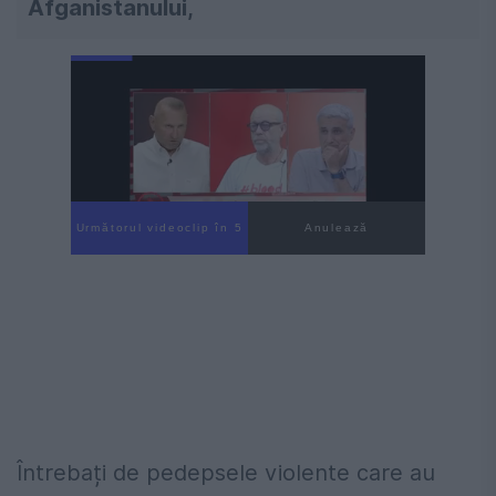
Afganistanului,
Următorul videoclip în 4
Anulează
Întrebați de pedepsele violente care au