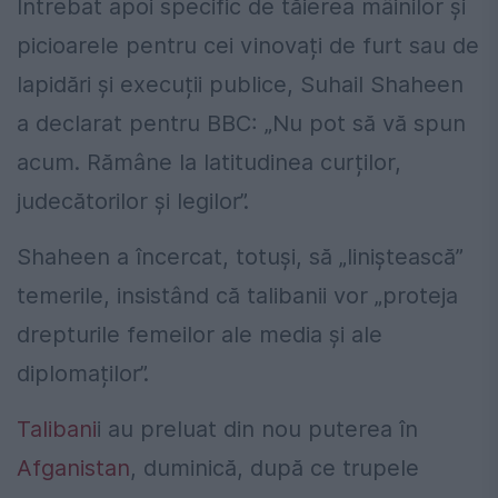
Întrebat apoi specific de tăierea mâinilor și
picioarele pentru cei vinovați de furt sau de
lapidări și execuții publice, Suhail Shaheen
a declarat pentru BBC: „Nu pot să vă spun
acum. Rămâne la latitudinea curților,
judecătorilor și legilor”.
Shaheen a încercat, totuși, să „liniștească”
temerile, insistând că talibanii vor „proteja
drepturile femeilor ale media și ale
diplomaților”.
Talibani
i au preluat din nou puterea în
Afganistan
, duminică, după ce trupele