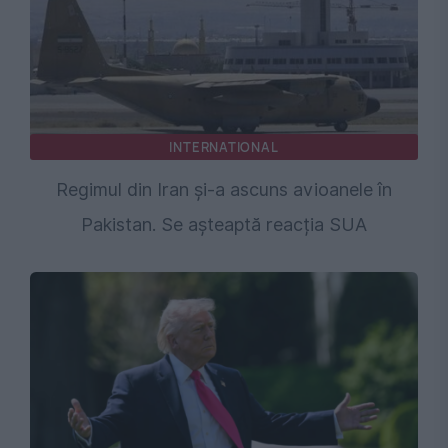
INTERNATIONAL
Regimul din Iran și-a ascuns avioanele în
Pakistan. Se așteaptă reacția SUA