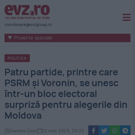
Știri
naționale
coordonare@evzgroup.ro
și
▼ Proiecte speciale
internaționale
|
POLITICA
România
Patru partide, printre care
-
PSRM și Voronin, se unesc
Evenimentul
într-un bloc electoral
Zilei
surpriză pentru alegerile din
Moldova
Daniela Cuțu
22 iulie 2025, 20:23