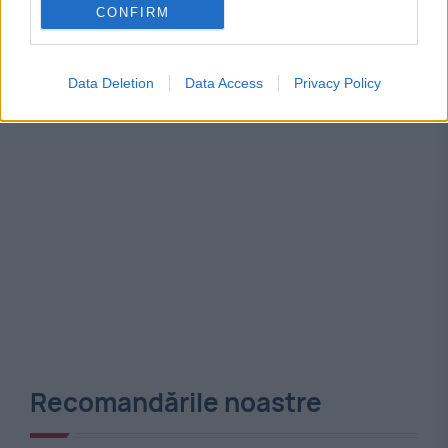
partide
pcrm
psrm
republica moldova
CONFIRM
Data Deletion
Data Access
Privacy Policy
Recomandările noastre