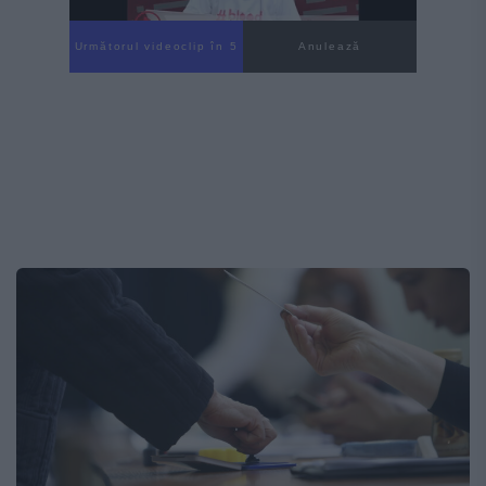
Următorul videoclip în 3
Anulează