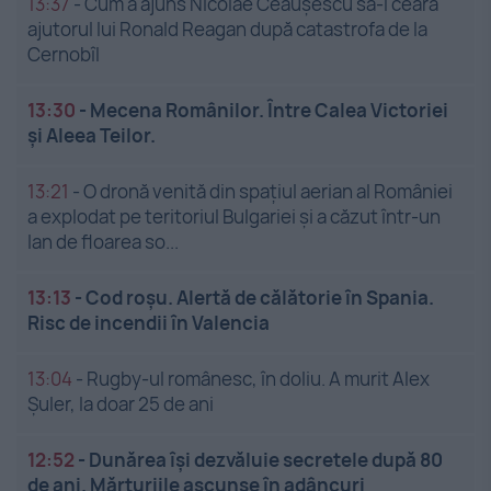
13:37
-
Cum a ajuns Nicolae Ceaușescu să-i ceară
ajutorul lui Ronald Reagan după catastrofa de la
Cernobîl
13:30
-
Mecena Românilor. Între Calea Victoriei
și Aleea Teilor.
13:21
-
O dronă venită din spațiul aerian al României
a explodat pe teritoriul Bulgariei și a căzut într-un
lan de floarea so...
13:13
-
Cod roșu. Alertă de călătorie în Spania.
Risc de incendii în Valencia
13:04
-
Rugby-ul românesc, în doliu. A murit Alex
Șuler, la doar 25 de ani
12:52
-
Dunărea își dezvăluie secretele după 80
de ani. Mărturiile ascunse în adâncuri