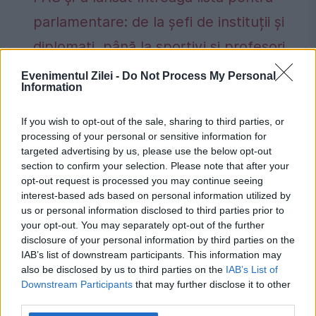
parlamentare: de la șefi de instituții și
diplomați, până la sportivi și profesori
Evenimentul Zilei -
Do Not Process My Personal
România, în pericol de blackout? Expert
Information
în energie: „Trebuie să accelerăm cât se
If you wish to opt-out of the sale, sharing to third parties, or
poate de repede acele investiții”
processing of your personal or sensitive information for
targeted advertising by us, please use the below opt-out
Cum verifici dacă ai datorii la Primărie?
section to confirm your selection. Please note that after your
opt-out request is processed you may continue seeing
Metoda prin care afli online dacă ai
interest-based ads based on personal information utilized by
restanțe la taxe și impozite
us or personal information disclosed to third parties prior to
your opt-out. You may separately opt-out of the further
disclosure of your personal information by third parties on the
IAB’s list of downstream participants. This information may
also be disclosed by us to third parties on the
IAB’s List of
Downstream Participants
that may further disclose it to other
alegeri
alegeri parlamentare
irina vlah
third parties.