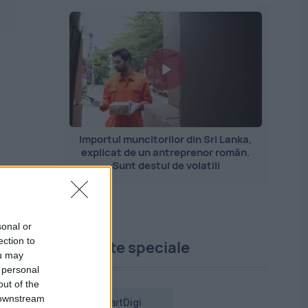
Importul muncitorilor din Sri Lanka,
explicat de un antreprenor român.
Sunt destul de volatili
sonal or
ection to
Proiecte speciale
ou may
 personal
out of the
 downstream
SmartDigi