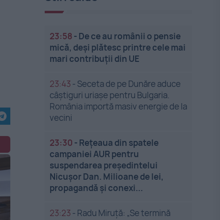
23:58
-
De ce au românii o pensie
mică, deși plătesc printre cele mai
mari contribuții din UE
23:43
-
Seceta de pe Dunăre aduce
câștiguri uriașe pentru Bulgaria.
România importă masiv energie de la
vecini
23:30
-
Rețeaua din spatele
campaniei AUR pentru
suspendarea președintelui
Nicușor Dan. Milioane de lei,
propagandă și conexi...
23:23
-
Radu Miruță: „Se termină