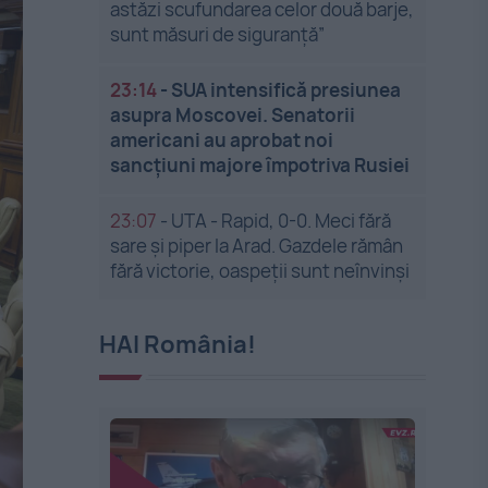
astăzi scufundarea celor două barje,
sunt măsuri de siguranţă”
23:14
-
SUA intensifică presiunea
asupra Moscovei. Senatorii
americani au aprobat noi
sancțiuni majore împotriva Rusiei
23:07
-
UTA - Rapid, 0-0. Meci fără
sare și piper la Arad. Gazdele rămân
fără victorie, oaspeții sunt neînvinși
HAI România!