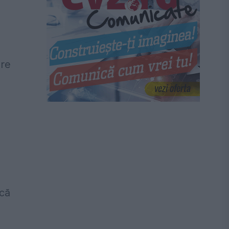
are
 că