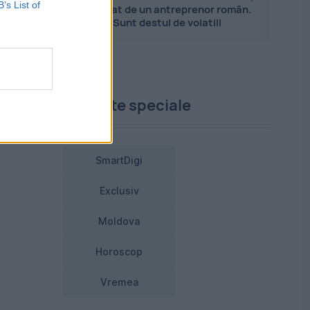
B’s List of
explicat de un antreprenor român.
Sunt destul de volatili
Proiecte speciale
SmartDigi
Exclusiv
Moldova
Horoscop
Vremea