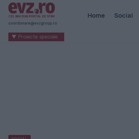
Știri
Home
Social
naționale
coordonare@evzgroup.ro
și
▼ Proiecte speciale
internaționale
|
România
-
Evenimentul
Zilei