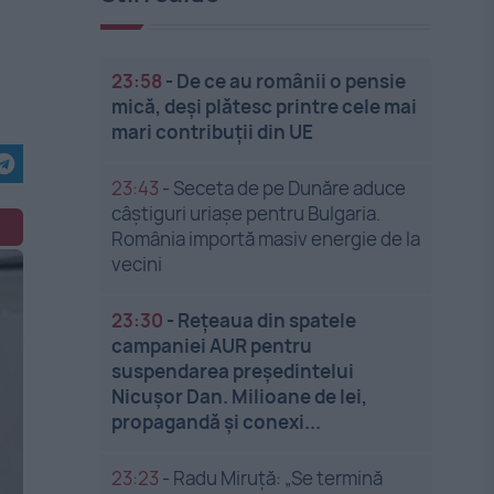
.
23:58
-
De ce au românii o pensie
mică, deși plătesc printre cele mai
mari contribuții din UE
23:43
-
Seceta de pe Dunăre aduce
câștiguri uriașe pentru Bulgaria.
România importă masiv energie de la
vecini
23:30
-
Rețeaua din spatele
campaniei AUR pentru
suspendarea președintelui
Nicușor Dan. Milioane de lei,
propagandă și conexi...
23:23
-
Radu Miruță: „Se termină