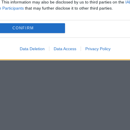
. This information may also be disclosed by us to third parties on the
IA
ntacuzino - spre intrarea în parcul Ioanid, vizavi
Participants
that may further disclose it to other third parties.
 care vor pleca în procesiune la ora 16.20.
tea dreaptă și se va îndrepta spre catedrala
CONFIRM
, la orele 17:00, Sfânta Liturghie de mulțumire
a recita Rozariul de mărire. Va fi prezent la
Data Deletion
Data Access
Privacy Policy
Miguel Maury Buendía.