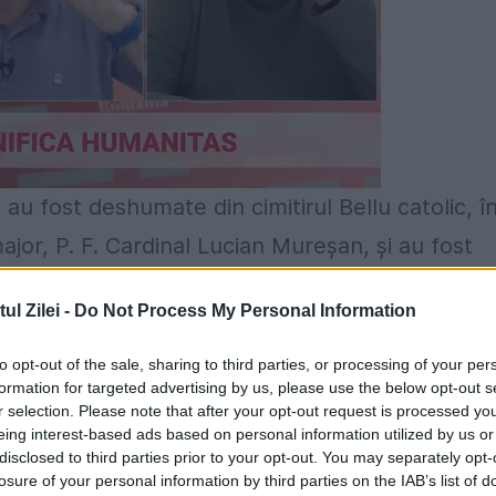
au fost deshumate din cimitirul Bellu catolic, î
ajor, P. F. Cardinal Lucian Mureșan, și au fost
Adormirea Maicii Domnului” din București. Un
l Zilei -
Do Not Process My Personal Information
evenite moaște în 2 iunie și așezate într-un
une la Catedrala greco-catolică din București, un
to opt-out of the sale, sharing to third parties, or processing of your per
formation for targeted advertising by us, please use the below opt-out s
r selection. Please note that after your opt-out request is processed y
eing interest-based ads based on personal information utilized by us or
disclosed to third parties prior to your opt-out. You may separately opt-
losure of your personal information by third parties on the IAB’s list of