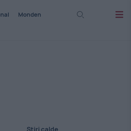
onal
Monden
Stiri calde