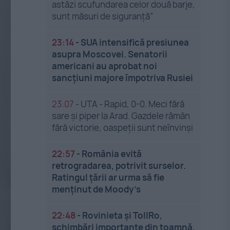
astăzi scufundarea celor două barje,
sunt măsuri de siguranţă”
23:14
-
SUA intensifică presiunea
asupra Moscovei. Senatorii
americani au aprobat noi
sancțiuni majore împotriva Rusiei
23:07
-
UTA - Rapid, 0-0. Meci fără
sare și piper la Arad. Gazdele rămân
fără victorie, oaspeții sunt neînvinși
22:57
-
România evită
retrogradarea, potrivit surselor.
Ratingul țării ar urma să fie
menținut de Moody’s
22:48
-
Rovinieta și TollRo,
schimbări importante din toamnă.