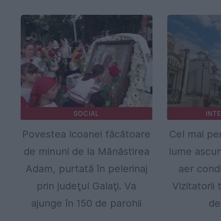
SOCIAL
INT
Povestea Icoanei făcătoare
Cel mai per
de minuni de la Mănăstirea
lume ascu
Adam, purtată în pelerinaj
aer condi
prin judeţul Galaţi. Va
Vizitatorii
ajunge în 150 de parohii
de