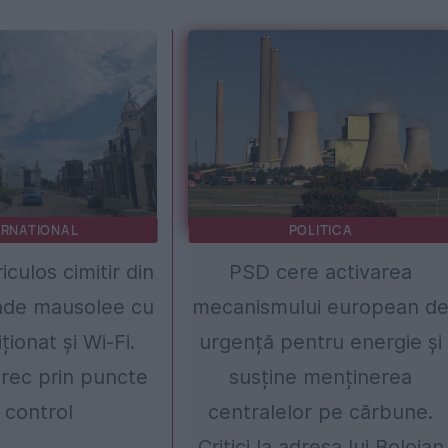
ERNATIONAL
POLITICA
iculos cimitir din
PSD cere activarea
nde mausolee cu
mecanismului european d
ționat și Wi-Fi.
urgență pentru energie și
 trec prin puncte
susține menținerea
 control
centralelor pe cărbune.
Critici la adresa lui Bolojan