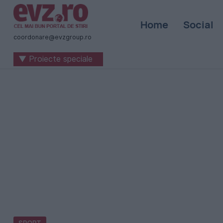
Știri
Home
Social
naționale
coordonare@evzgroup.ro
și
▼ Proiecte speciale
internaționale
|
România
-
Evenimentul
Zilei