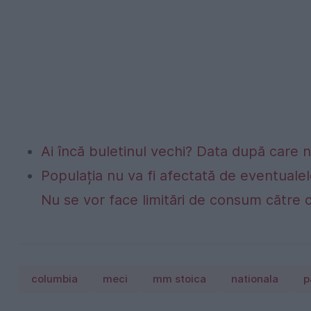
Ai încă buletinul vechi? Data după care nu
Populația nu va fi afectată de eventualel
Nu se vor face limitări de consum către 
columbia
meci
mm stoica
nationala
p