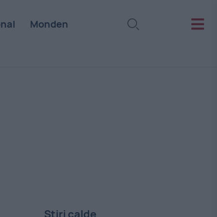
onal
Monden
Stiri calde