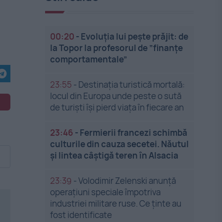
00:20
-
Evoluția lui pește prăjit: de
la Topor la profesorul de ”finanțe
comportamentale”
23:55
-
Destinația turistică mortală:
locul din Europa unde peste o sută
de turiști își pierd viața în fiecare an
23:46
-
Fermierii francezi schimbă
culturile din cauza secetei. Năutul
și lintea câștigă teren în Alsacia
23:39
-
Volodimir Zelenski anunță
operațiuni speciale împotriva
industriei militare ruse. Ce ținte au
fost identificate