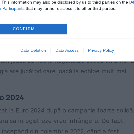
. This information may also be disclosed by us to third parties on the
IA
Participants
that may further disclose it to other third parties.
arcă este din altă categorie. Sunt meciuri
ce în viteza în care joacă această echipă a
CONFIRM
 un club foarte mare. Columbienii nu joacă la
Data Deletion
Data Access
Privacy Policy
Cum joacă James la naţională... Joacă un altfel 
ia are jucători care joacă la echipe mult mai
ro 2024
icat la Euro 2024 după o campanie foarte solidă
ără să înregistreze vreo înfrângere. De fapt,
i începând din noiembrie 2022, când a fost