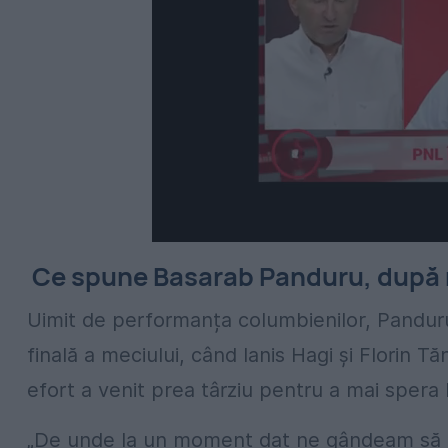
Ce spune Basarab Panduru, după 
Uimit de performanța columbienilor, Panduru
finală a meciului, când Ianis Hagi și Florin T
efort a venit prea târziu pentru a mai spera 
„De unde la un moment dat ne gândeam să nu