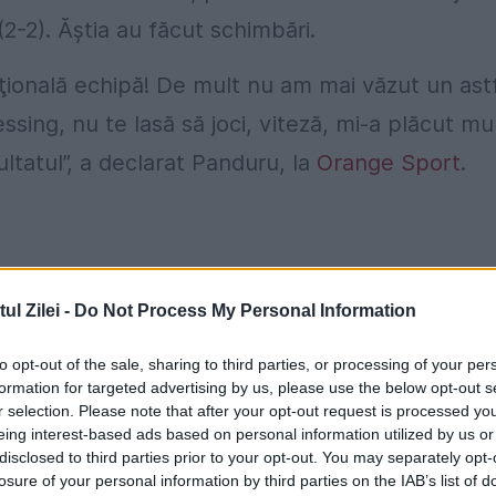
2-2). Ăştia au făcut schimbări.
ională echipă! De mult nu am mai văzut un ast
ssing, nu te lasă să joci, viteză, mi-a plăcut mu
ltatul”, a declarat Panduru, la
Orange Sport
.
mbienilor
l Zilei -
Do Not Process My Personal Information
ab Panduru, declarându-se la fel de surprins d
to opt-out of the sale, sharing to third parties, or processing of your per
formation for targeted advertising by us, please use the below opt-out s
r selection. Please note that after your opt-out request is processed y
eing interest-based ads based on personal information utilized by us or
 de joc. Rar mi-a fost dat să văd o echipă atât 
disclosed to third parties prior to your opt-out. You may separately opt-
losure of your personal information by third parties on the IAB’s list of
tunci am refuzat să jucăm. Aici am avut reacţie