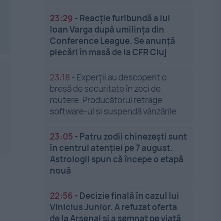
23:29
-
Reacție furibundă a lui
Ioan Varga după umilința din
Conference League. Se anunță
plecări în masă de la CFR Cluj
23:18
-
Experții au descoperit o
breșă de securitate în zeci de
routere. Producătorul retrage
software-ul și suspendă vânzările
23:05
-
Patru zodii chinezești sunt
în centrul atenției pe 7 august.
Astrologii spun că începe o etapă
nouă
22:56
-
Decizie finală în cazul lui
Vinicius Junior. A refuzat oferta
de la Arsenal și a semnat pe viață