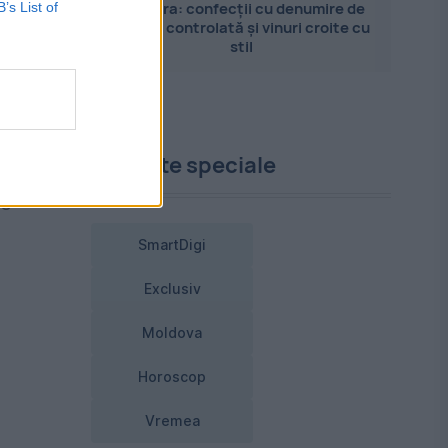
Pandora: confecții cu denumire de
B’s List of
origine controlată și vinuri croite cu
stil
Proiecte speciale
de
SmartDigi
Exclusiv
Moldova
.
Horoscop
Vremea