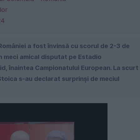
lor
24
României a fost învinsă cu scorul de 2-3 de
un meci amical disputat pe Estadio
rid, înaintea Campionatului European. La scurt
toica s-au declarat surprinși de meciul