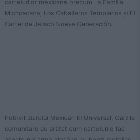
cartelurilor mexicane precum La Familia
Michoacana, Los Caballeros Templarios și El
Cartel de Jalisco Nueva Generación.
Potrivit ziarului Mexican El Universal, Gărzile
comunitare au arătat cum cartelurile fac
aceste noi arme atașând cu benzi metalice