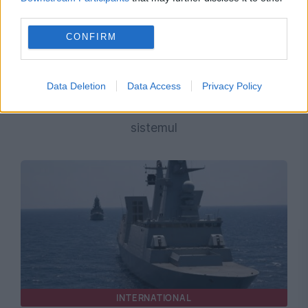
third parties.
CONFIRM
INTERNATIONAL
Profesorii, înlocuiți de inteligența artificială la
Data Deletion
Data Access
Privacy Policy
un examen din Mexic. Studenții au păcălit
sistemul
INTERNATIONAL