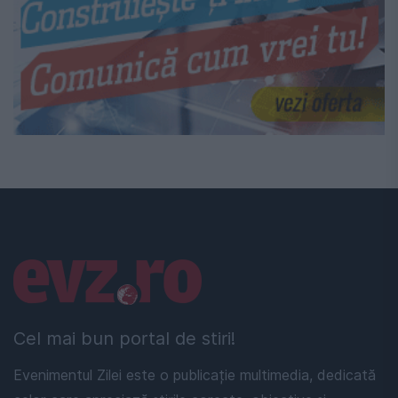
Linkuri utile
Cel mai bun portal de stiri!
Evenimentul Zilei este o publicație multimedia, dedicată