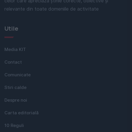
celor care apreciază știrile corecte, obiective și
relevante din toate domeniile de activitate
Utile
Media KIT
Contact
Comunicate
Stiri calde
Despre noi
Carta editorială
10 Reguli