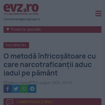
Știri
naționale
coordonare@evzgroup.ro
și
▼ Proiecte speciale
internaționale
|
EVZ SPECIAL
România
O metodă înfricoșătoare cu
-
care narcotraficanții aduc
Evenimentul
iadul pe pământ
Zilei
Valeriu Daniel
22 august 2020, 09:15
COMENTEAZĂ ȘTIREA