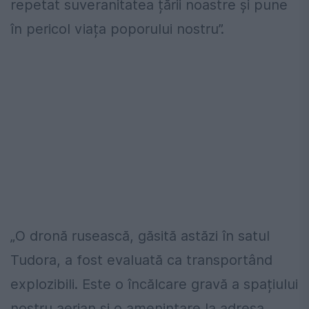
repetat suveranitatea țării noastre și pune
în pericol viața poporului nostru”.
„O dronă rusească, găsită astăzi în satul
Tudora, a fost evaluată ca transportând
explozibili. Este o încălcare gravă a spațiului
nostru aerian și o amenințare la adresa