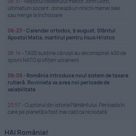
06:31
-
Nepotul celebrului mafiot John Gotti,
ultimatum șocant: donează un rinichi mamei sale
sau merge la închisoare
06:23
-
Calendar ortodox, 9 august. Sfântul
Apostol Matia, martirul pentru Iisus Hristos
06:14
-
TASS susține că rușii au deconspirat 400 de
spioni NATO și ofițeri ucraineni
06:05
-
România introduce noul sistem de taxare
rutieră. Rovinieta va avea noi perioade de
valabilitate
23:57
-
Cuptorul din istoria Pământului. Perioada în
care pe planetă a fost mai cald ca niciodată
HAI România!