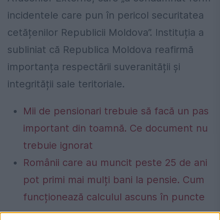
incidentele care pun în pericol securitatea
cetățenilor Republicii Moldova”. Instituția a
subliniat că Republica Moldova reafirmă
importanța respectării suveranității și
integrității sale teritoriale.
Mii de pensionari trebuie să facă un pas
important din toamnă. Ce document nu
trebuie ignorat
Românii care au muncit peste 25 de ani
pot primi mai mulți bani la pensie. Cum
funcționează calculul ascuns în puncte