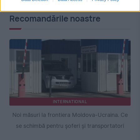
Recomandările noastre
INTERNATIONAL
Noi măsuri la frontiera Moldova-Ucraina. Ce
se schimbă pentru șoferi și transportatori