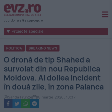
Știri
naționale
coordonare@evzgroup.ro
și
▼ Proiecte speciale
internaționale
|
POLITICA
BREAKING NEWS
România
O dronă de tip Shahed a
-
survolat din nou Republica
Evenimentul
Moldova. Al doilea incident
Zilei
în două zile, în zona Palanca
Sanda Frunze
18 martie 2026, 10:37