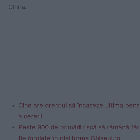
China.
Cine are dreptul să încaseze ultima pen
a cererii
Peste 900 de primării riscă să rămână fă
fie înrolate în platforma Ghiseul.ro