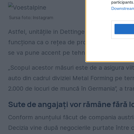
participants
Downstream 
Sursa foto: Instagram
Astfel, unitățile in Dettingen, Schmoelln,
funcționa ca o rețea de producție. Conform 
se va pune accent pe tehnologiile de bază.
„Scopul acestor măsuri este de a asigura vi
auto din cadrul diviziei Metal Forming pe te
2.000 de locuri de muncă în Germania”, a tr
Sute de angajați vor rămâne fără 
Conform anunțului făcut de compania austria
Decizia vine după negocierile purtate între con