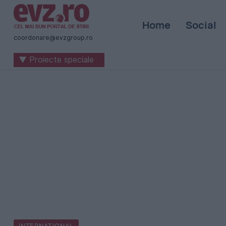
Știri
Home
Social
naționale
coordonare@evzgroup.ro
și
▼ Proiecte speciale
internaționale
|
România
-
Evenimentul
Zilei