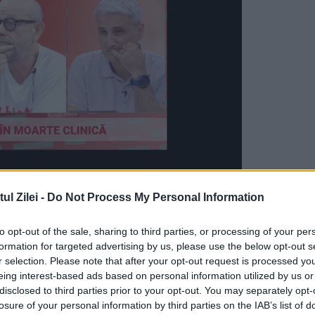
l Zilei -
Do Not Process My Personal Information
to opt-out of the sale, sharing to third parties, or processing of your per
himbărilor din industrie, Voestalpine ajunge la
formation for targeted advertising by us, please use the below opt-out s
r selection. Please note that after your opt-out request is processed y
l va renunța la o unitate și va interveni asupra
eing interest-based ads based on personal information utilized by us or
disclosed to third parties prior to your opt-out. You may separately opt-
Germania.
losure of your personal information by third parties on the IAB’s list of