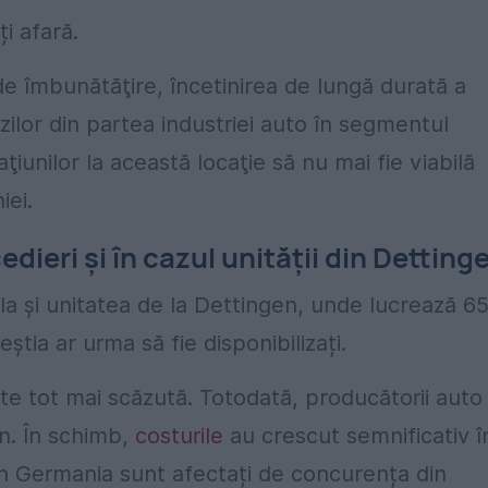
ți afară.
r de îmbunătăţire, încetinirea de lungă durată a
lor din partea industriei auto în segmentul
unilor la această locaţie să nu mai fie viabilă
iei.
dieri și în cazul unității din Detting
afla și unitatea de la Dettingen, unde lucrează 6
tia ar urma să fie disponibilizați.
ste tot mai scăzută. Totodată, producătorii auto
n. În schimb,
costurile
au crescut semnificativ î
in Germania sunt afectați de concurența din