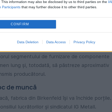
. This information may also be disclosed by us to third parties on the
IA
Participants
that may further disclose it to other third parties.
CONFIRM
 Schwaebisch Gmuend şi Boehmenkirch vor
reprezentanților companiei, la nivelul acestora
Data Deletion
Data Access
Privacy Policy
itorul segmentului de furnizare de componente
rmen lung şi, totodată, să păstreze aproximativ
ansmis producătorul.
loc de muncă
că, fabrica din
Birkenfeld își va închide porțile.
siliul lucrătorilor și sindicatul IG Metall.