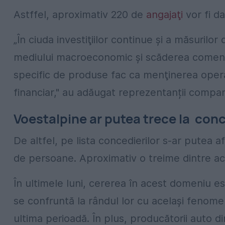
Astffel, aproximativ 220 de
angajaţi
vor fi da
„În ciuda investiţiilor continue şi a măsurilo
mediului macroeconomic şi scăderea comenzi
specific de produse fac ca menţinerea operaţi
financiar," au adăugat reprezentanții compan
Voestalpine ar putea trece la conce
De altfel, pe lista concedierilor s-ar putea 
de persoane. Aproximativ o treime dintre aceș
În ultimele luni, cererea în acest domeniu e
se confruntă la rândul lor cu același fenome
ultima perioadă.
În plus, producătorii auto d