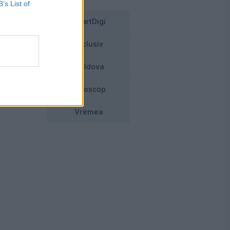
B’s List of
SmartDigi
Exclusiv
Moldova
Horoscop
Vremea