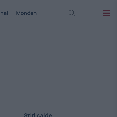
onal
Monden
Stiri calde