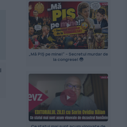
„Mă PIȘ pe mine!” – Secretul murdar de
la congrese! 😳
l
Ce statui mai sunt acum vinovate de