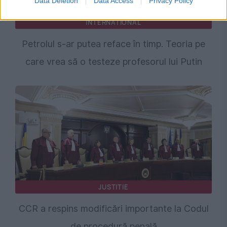
Data Deletion
Data Access
Privacy Policy
INTERNATIONAL
Petrolul s-ar putea reface în timp. Teoria pe
care vrea să o testeze profesorul lui Putin
JUSTITIE
CCR a respins modificări importante la Codul
de procedură penală