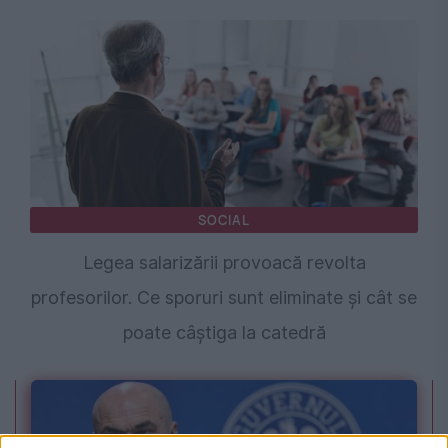
SOCIAL
Legea salarizării provoacă revolta
profesorilor. Ce sporuri sunt eliminate și cât se
poate câștiga la catedră