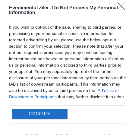
Evenimentul Zilei -
Do Not Process My Personal
Information
If you wish to opt-out of the sale, sharing to third parties, or
processing of your personal or sensitive information for
POLITICA
targeted advertising by us, please use the below opt-out
section to confirm your selection. Please note that after your
Bolojan: Agențiile de rating vor analiza trei
opt-out request is processed you may continue seeing
interest-based ads based on personal information utilized by
factori-cheie înainte de următoarea evaluare
us or personal information disclosed to third parties prior to
your opt-out. You may separately opt-out of the further
a României
disclosure of your personal information by third parties on the
IAB’s list of downstream participants. This information may
also be disclosed by us to third parties on the
IAB’s List of
Downstream Participants
that may further disclose it to other
third parties.
CONFIRM