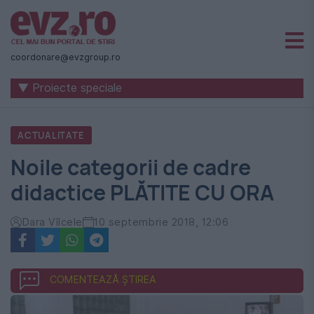
Știri
naționale
coordonare@evzgroup.ro
și
▼ Proiecte speciale
internaționale
|
ACTUALITATE
România
Noile categorii de cadre
-
didactice PLĂTITE CU ORA
Evenimentul
Zilei
Dara Vîlcele
10 septembrie 2018, 12:06
COMENTEAZĂ ȘTIREA