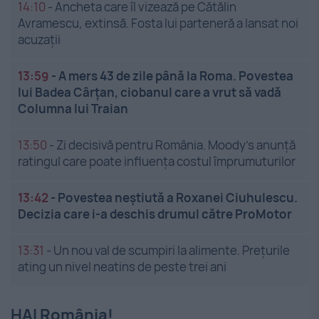
14:10
-
Ancheta care îl vizează pe Cătălin
Avramescu, extinsă. Fosta lui parteneră a lansat noi
acuzații
13:59
-
A mers 43 de zile până la Roma. Povestea
lui Badea Cârțan, ciobanul care a vrut să vadă
Columna lui Traian
13:50
-
Zi decisivă pentru România. Moody’s anunță
ratingul care poate influența costul împrumuturilor
13:42
-
Povestea neștiută a Roxanei Ciuhulescu.
Decizia care i-a deschis drumul către ProMotor
13:31
-
Un nou val de scumpiri la alimente. Prețurile
ating un nivel neatins de peste trei ani
HAI România!