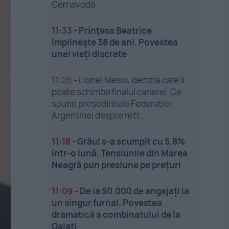
Cernavodă
11:33
-
Prințesa Beatrice
împlinește 38 de ani. Povestea
unei vieți discrete
11:26
-
Lionel Messi, decizia care îi
poate schimba finalul carierei. Ce
spune președintele Federației
Argentinei despre retr...
11:18
-
Grâul s-a scumpit cu 5,8%
într-o lună. Tensiunile din Marea
Neagră pun presiune pe prețuri
11:09
-
De la 50.000 de angajați la
un singur furnal. Povestea
dramatică a combinatului de la
Galați