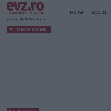
Știri
Home
Social
naționale
coordonare@evzgroup.ro
și
▼ Proiecte speciale
internaționale
|
România
-
Evenimentul
Zilei