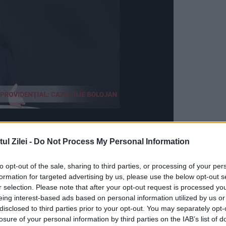
l Zilei -
Do Not Process My Personal Information
es and Exchange Commission şi cooperăm în
vânt al constructorului auto japonez, fără a oferi
to opt-out of the sale, sharing to third parties, or processing of your per
formation for targeted advertising by us, please use the below opt-out s
r selection. Please note that after your opt-out request is processed y
eing interest-based ads based on personal information utilized by us or
arat că este vorba de probleme similare cu cele
disclosed to third parties prior to your opt-out. You may separately opt-
losure of your personal information by third parties on the IAB’s list of
. Grupul auto este urmărit de justiţia japoneză