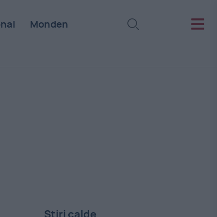
onal
Monden
Stiri calde