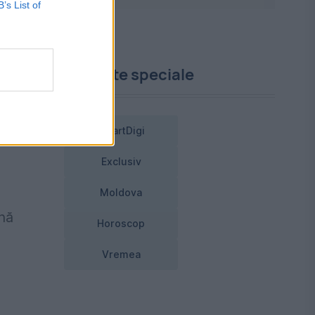
B’s List of
Proiecte speciale
nd
SmartDigi
Exclusiv
Moldova
nă
Horoscop
Vremea