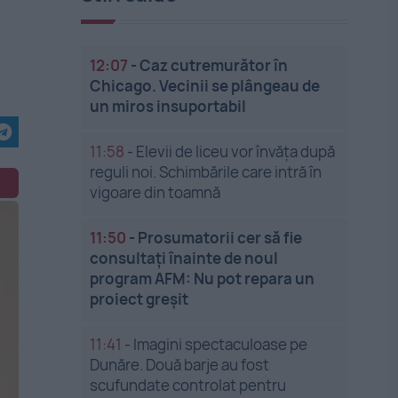
12:07
-
Caz cutremurător în
Chicago. Vecinii se plângeau de
un miros insuportabil
11:58
-
Elevii de liceu vor învăța după
reguli noi. Schimbările care intră în
vigoare din toamnă
11:50
-
Prosumatorii cer să fie
consultați înainte de noul
program AFM: Nu pot repara un
proiect greșit
11:41
-
Imagini spectaculoase pe
Dunăre. Două barje au fost
scufundate controlat pentru