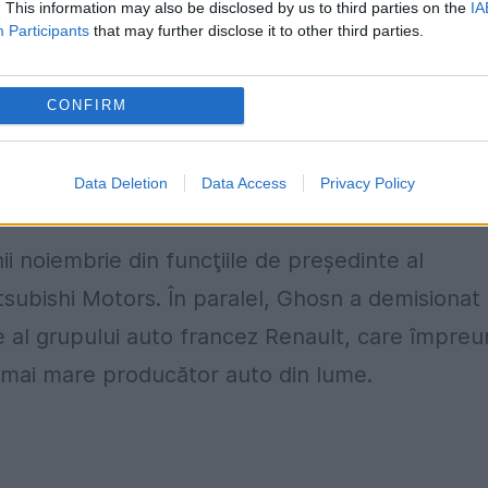
. This information may also be disclosed by us to third parties on the
IA
Participants
that may further disclose it to other third parties.
niturilor de către fostul preşedinte director
issan este urmărit în justiţie în calitate de
CONFIRM
le bursiere încriminate, scrie
Agerpres
.
rlos Ghosn rămâne în continuare în detenţie fii
Data Deletion
Data Access
Privacy Policy
rea veniturilor de fisc.
nii noiembrie din funcţiile de preşedinte al
Mitsubishi Motors. În paralel, Ghosn a demisionat
 al grupului auto francez Renault, care împreu
 mai mare producător auto din lume.