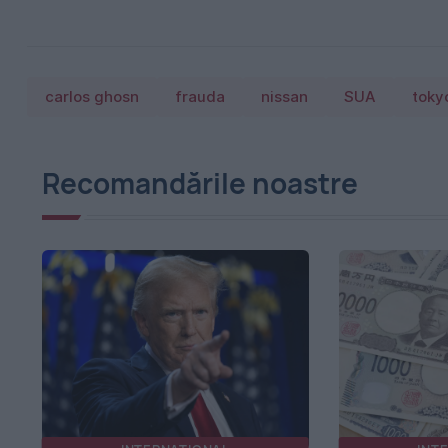
carlos ghosn
frauda
nissan
SUA
toky
Recomandările noastre