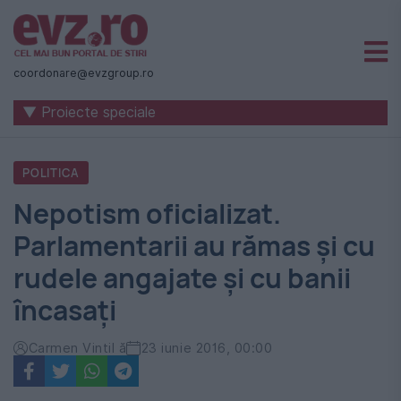
Știri
naționale
coordonare@evzgroup.ro
și
▼ Proiecte speciale
internaționale
|
POLITICA
România
Nepotism oficializat.
-
Parlamentarii au rămas și cu
Evenimentul
rudele angajate și cu banii
Zilei
încasați
Carmen Vintil ă
23 iunie 2016, 00:00