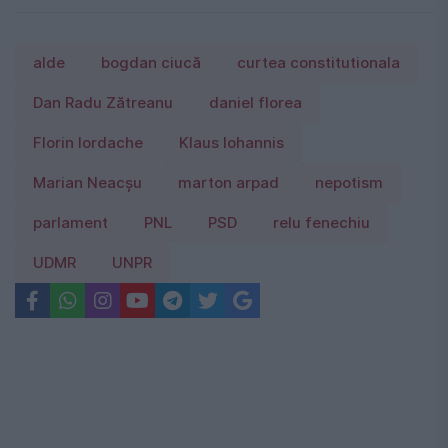
alde
bogdan ciucă
curtea constitutionala
Dan Radu Zătreanu
daniel florea
Florin Iordache
Klaus Iohannis
Marian Neacșu
marton arpad
nepotism
parlament
PNL
PSD
relu fenechiu
UDMR
UNPR