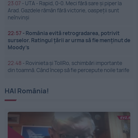
23:07
-
UTA - Rapid, 0-0. Meci fără sare și piper la
Arad. Gazdele rămân fără victorie, oaspeții sunt
neînvinși
22:57
-
România evită retrogradarea, potrivit
surselor. Ratingul țării ar urma să fie menținut de
Moody’s
22:48
-
Rovinieta și TollRo, schimbări importante
din toamnă. Când încep să fie percepute noile tarife
HAI România!