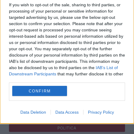
If you wish to opt-out of the sale, sharing to third parties, or
POLITICA
processing of your personal or sensitive information for
targeted advertising by us, please use the below opt-out
PSD cere activarea mecanismului european de
section to confirm your selection. Please note that after your
opt-out request is processed you may continue seeing
urgență pentru energie și susține menținerea
interest-based ads based on personal information utilized by
us or personal information disclosed to third parties prior to
centralelor pe cărbune. Critici la adresa lui
your opt-out. You may separately opt-out of the further
Bolojan
disclosure of your personal information by third parties on the
IAB’s list of downstream participants. This information may
also be disclosed by us to third parties on the
IAB’s List of
Downstream Participants
that may further disclose it to other
third parties.
CONFIRM
Data Deletion
Data Access
Privacy Policy
POLITICA