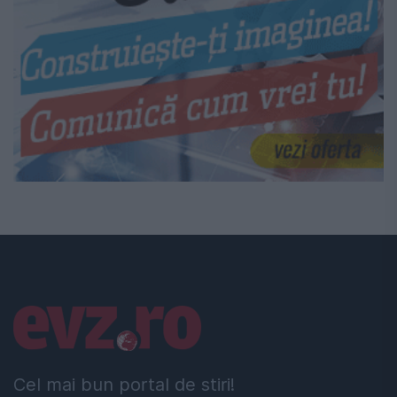
Linkuri utile
Cel mai bun portal de stiri!