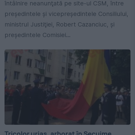
întâlnire neanunţată pe site-ul CSM, între
preşedintele şi vicepreşedintele Consiliului,
ministrul Justiţiei, Robert Cazanciuc, şi
preşedintele Comisiei...
Tricolor uriaș, arborat în Secuime