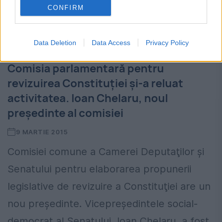
CONFIRM
Data Deletion
Data Access
Privacy Policy
Comisia parlamentară pentru
revizuirea Constituţiei şi-a reluat
activitatea. Ioan Chelaru, noul
preşedinte al comisiei
9 MARTIE 2015
Comisiei comune a Camerei Deputaţilor şi
Senatului pentru elaborarea propunerii
legislative de revizuire a Constituţiei are un
nou preşedinte. Vicepreşedintele social-
democrat al Senatului, Ioan Chelaru, a fost