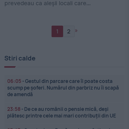
prevedeau ca aleşii locali care...
»
1
2
Stiri calde
06:05
-
Gestul din parcare care îi poate costa
scump pe șoferi. Numărul din parbriz nu îi scapă
de amendă
23:58
-
De ce au românii o pensie mică, deși
plătesc printre cele mai mari contribuții din UE