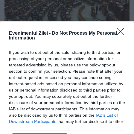
Evenimentul Zilei -
Do Not Process My Personal
Information
Parlamentul se pregătește de
If you wish to opt-out of the sale, sharing to third parties, or
„Miercurea neagră”
processing of your personal or sensitive information for
targeted advertising by us, please use the below opt-out
24 MARTIE 2015
section to confirm your selection. Please note that after your
opt-out request is processed you may continue seeing
Dan Șova, Darius Vâlcov și Theodor
interest-based ads based on personal information utilized by
Nicolescu au mari șanse să scape de
us or personal information disclosed to third parties prior to
your opt-out. You may separately opt-out of the further
reținere sau arestare preventivă. Ultimele
disclosure of your personal information by third parties on the
IAB’s list of downstream participants. This information may
calcule arată că PSD i-ar putea salva pe cei
also be disclosed by us to third parties on the
IAB’s List of
trei, inclusiv pe...
Downstream Participants
that may further disclose it to other
third parties.