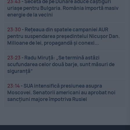
23:43
-
Seceta de pe Dunăre aduce câștiguri
uriașe pentru Bulgaria. România importă masiv
energie de la vecini
23:30
-
Rețeaua din spatele campaniei AUR
pentru suspendarea președintelui Nicușor Dan.
Milioane de lei, propagandă și conexi...
23:23
-
Radu Miruță: „Se termină astăzi
scufundarea celor două barje, sunt măsuri de
siguranţă”
23:14
-
SUA intensifică presiunea asupra
Moscovei. Senatorii americani au aprobat noi
sancțiuni majore împotriva Rusiei