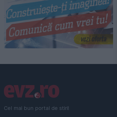
Linkuri utile
Cel mai bun portal de stiri!