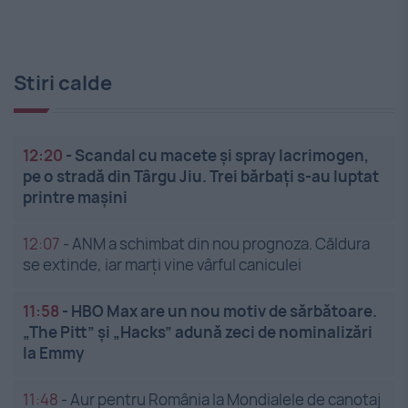
Stiri calde
12:20
-
Scandal cu macete și spray lacrimogen,
pe o stradă din Târgu Jiu. Trei bărbați s-au luptat
printre mașini
12:07
-
ANM a schimbat din nou prognoza. Căldura
se extinde, iar marți vine vârful caniculei
11:58
-
HBO Max are un nou motiv de sărbătoare.
„The Pitt” și „Hacks” adună zeci de nominalizări
la Emmy
11:48
-
Aur pentru România la Mondialele de canotaj