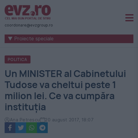
Știri
naționale
coordonare@evzgroup.ro
și
▼ Proiecte speciale
internaționale
|
POLITICA
România
Un MINISTER al Cabinetului
-
Tudose va cheltui peste 1
Evenimentul
milion lei. Ce va cumpăra
Zilei
instituția
Ana Petrescu
20 august 2017, 18:07