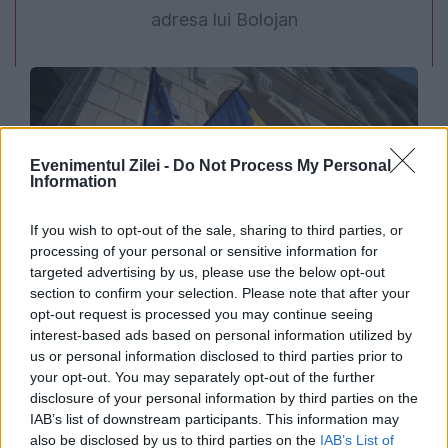
adresa lui Bolojan
Evenimentul Zilei -
Do Not Process My Personal
Information
If you wish to opt-out of the sale, sharing to third parties, or
processing of your personal or sensitive information for
ECONOMIE
targeted advertising by us, please use the below opt-out
section to confirm your selection. Please note that after your
România evită retrogradarea, potrivit surselor.
opt-out request is processed you may continue seeing
interest-based ads based on personal information utilized by
Ratingul țării ar urma să fie menținut de
us or personal information disclosed to third parties prior to
your opt-out. You may separately opt-out of the further
Moody’s
disclosure of your personal information by third parties on the
IAB’s list of downstream participants. This information may
also be disclosed by us to third parties on the
IAB’s List of