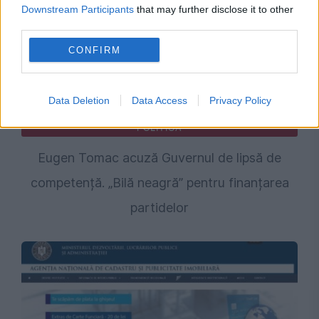
Downstream Participants
that may further disclose it to other
third parties.
CONFIRM
Data Deletion
Data Access
Privacy Policy
POLITICA
Eugen Tomac acuză Guvernul de lipsă de
competență. „Bilă neagră” pentru finanțarea
partidelor