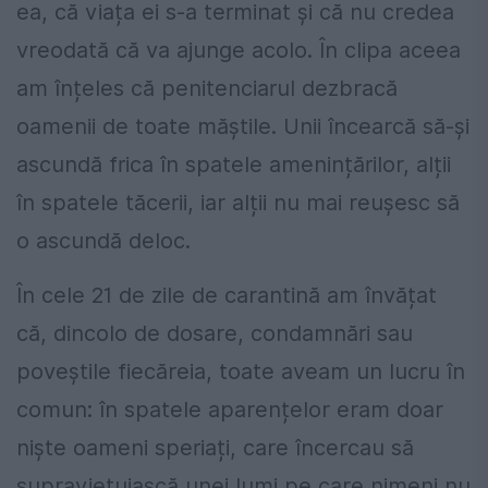
ea, că viața ei s-a terminat și că nu credea
vreodată că va ajunge acolo. În clipa aceea
am înțeles că penitenciarul dezbracă
oamenii de toate măștile. Unii încearcă să-și
ascundă frica în spatele amenințărilor, alții
în spatele tăcerii, iar alții nu mai reușesc să
o ascundă deloc.
În cele 21 de zile de carantină am învățat
că, dincolo de dosare, condamnări sau
poveștile fiecăreia, toate aveam un lucru în
comun: în spatele aparențelor eram doar
niște oameni speriați, care încercau să
supraviețuiască unei lumi pe care nimeni nu