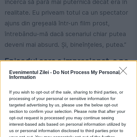
încerca să pară mai puternică decât era în
realitate. Eu priveam totul ca un spectator
ajuns din greșeală într-un film prost,
întrebându-mă dacă scenariul chiar putea
deveni mai absurd. Și, bineînțeles, putea.”
Episodul care a impresionat-o pe
Mihaela Lupu
Evenimentul Zilei -
Do Not Process My Personal
Information
În continuarea relatării, avocata descrie
If you wish to opt-out of the sale, sharing to third parties, or
momentul în care în celulă a intrat o altă
processing of your personal or sensitive information for
deținută care a încercat să își impună
targeted advertising by us, please use the below opt-out
section to confirm your selection. Please note that after your
autoritatea încă din primele minute.
opt-out request is processed you may continue seeing
interest-based ads based on personal information utilized by
„Într-o dimineață, ușa celulei se deschide cu
us or personal information disclosed to third parties prior to
your opt-out. You may separately opt-out of the further