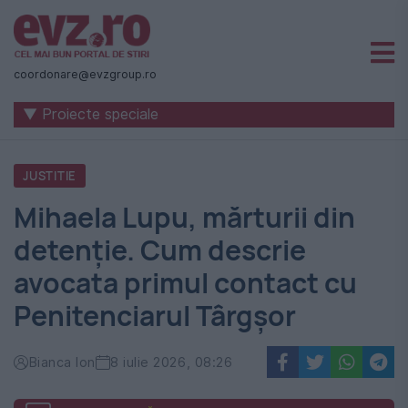
Știri
naționale
coordonare@evzgroup.ro
și
▼ Proiecte speciale
internaționale
|
JUSTITIE
România
Mihaela Lupu, mărturii din
-
detenție. Cum descrie
Evenimentul
avocata primul contact cu
Zilei
Penitenciarul Târgșor
Bianca Ion
8 iulie 2026, 08:26