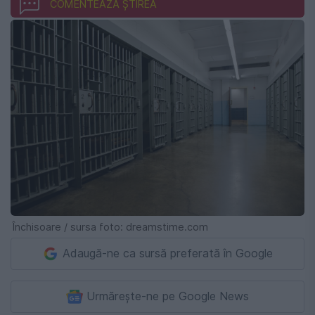
COMENTEAZĂ ȘTIREA
Închisoare / sursa foto: dreamstime.com
Adaugă-ne ca sursă preferată în Google
Urmărește-ne pe Google News