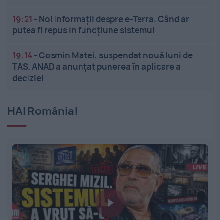
19:21
-
Noi informații despre e-Terra. Când ar
putea fi repus în funcțiune sistemul
19:14
-
Cosmin Matei, suspendat nouă luni de
TAS. ANAD a anunțat punerea în aplicare a
deciziei
HAI România!