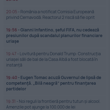
20:05
-
România a notificat Comisia Europeană
privind Cernavodă. Reactorul 2 riscă să fie oprit
19:56
-
Gianni Infantino, șeful FIFA, nu cedează
presiunilor după scandalul planurilor financiare
uriașe
19:47
-
Lovitură pentru Donald Trump: Construcția
uriașei săli de bal de la Casa Albă a fost blocată în
instanță
19:40
-
Eugen Tomac acuză Guvernul de lipsă de
competență. „Bilă neagră” pentru finanțarea
partidelor
19:31
-
Noi reguli la frontieră pentru tutun și alcool.
Amenzile pot ajunge la 100.000 de lei