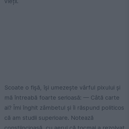
vieții.
Scoate o fișă, își umezește vârful pixului și
mă întreabă foarte serioasă: — Câtă carte
ai? Îmi înghit zâmbetul și îi răspund politicos
că am studii superioare. Notează
conștiincioasă, cu aerul că tocmai a rezolvat