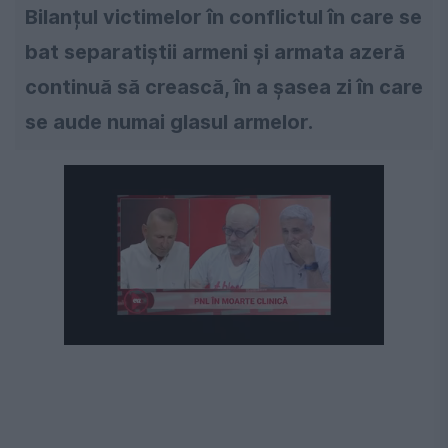
Bilanțul victimelor în conflictul în care se
bat separatiștii armeni și armata azeră
continuă să crească, în a șasea zi în care
se aude numai glasul armelor.
Următorul videoclip în 4
Anulează