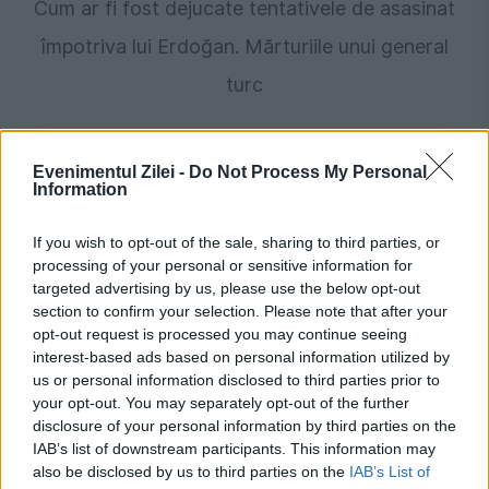
Cum ar fi fost dejucate tentativele de asasinat
împotriva lui Erdoğan. Mărturiile unui general
turc
Evenimentul Zilei -
Do Not Process My Personal
Information
If you wish to opt-out of the sale, sharing to third parties, or
processing of your personal or sensitive information for
targeted advertising by us, please use the below opt-out
section to confirm your selection. Please note that after your
opt-out request is processed you may continue seeing
POLITICA
interest-based ads based on personal information utilized by
us or personal information disclosed to third parties prior to
PSD cere activarea mecanismului european
your opt-out. You may separately opt-out of the further
disclosure of your personal information by third parties on the
de urgență pentru energie și susține
IAB’s list of downstream participants. This information may
also be disclosed by us to third parties on the
IAB’s List of
menținerea centralelor pe cărbune. Critici la