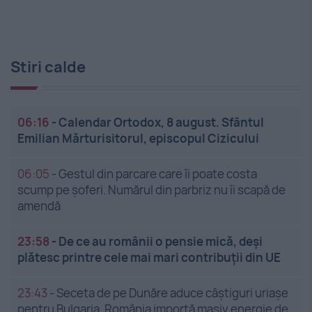
Stiri calde
06:16
-
Calendar Ortodox, 8 august. Sfântul
Emilian Mărturisitorul, episcopul Cizicului
06:05
-
Gestul din parcare care îi poate costa
scump pe șoferi. Numărul din parbriz nu îi scapă de
amendă
23:58
-
De ce au românii o pensie mică, deși
plătesc printre cele mai mari contribuții din UE
23:43
-
Seceta de pe Dunăre aduce câștiguri uriașe
pentru Bulgaria. România importă masiv energie de