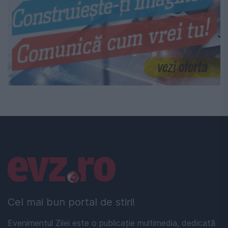
Linkuri utile
Cel mai bun portal de stiri!
Evenimentul Zilei este o publicație multimedia, dedicată