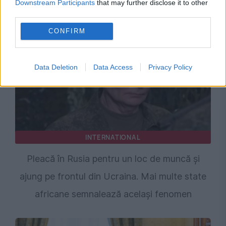
Downstream Participants
that may further disclose it to other
adresa lui Bolojan
third parties.
CONFIRM
Data Deletion
Data Access
Privacy Policy
INTERNATIONAL
Pleacă în Rusia pentru un loc de muncă și
ajung pe frontul din Ucraina. Mai multe state
africane semnalează același fenomen