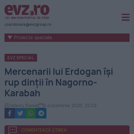
Știri
naționale
coordonare@evzgroup.ro
și
▼ Proiecte speciale
internaționale
|
EVZ SPECIAL
România
Mercenarii lui Erdogan își
-
rup dinții în Nagorno-
Evenimentul
Karabah
Zilei
Valeriu Daniel
2 octombrie 2020, 22:23
COMENTEAZĂ ȘTIREA