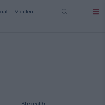
onal
Monden
Stiri calde