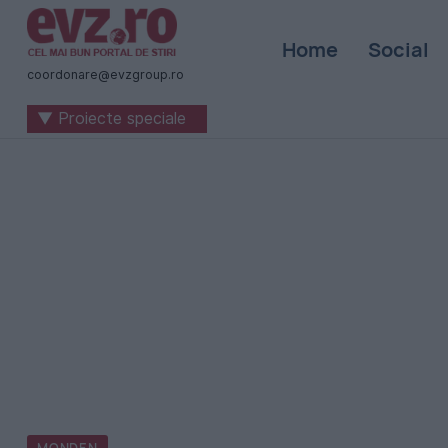
Știri
Home
Social
naționale
coordonare@evzgroup.ro
și
▼ Proiecte speciale
internaționale
|
România
-
Evenimentul
Zilei