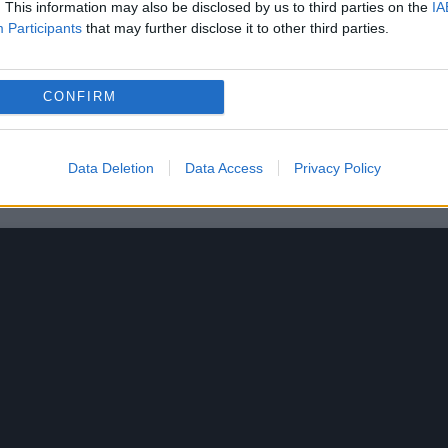
. This information may also be disclosed by us to third parties on the
IA
 Te vei uita la mine înapoi la mine împăcată/ A
Participants
that may further disclose it to other third parties.
e imaginam în el cu toate că nu a fost/ Uită-mă
greșit prea rău și nu ai meritat/ Uită-mă, nu mă
CONFIRM
n prost Ce nu te-a meritat/ Îmi pare rău, tare rău
nt doar câteva versuri din noua
piesă
a lui Mario
Data Deletion
Data Access
Privacy Policy