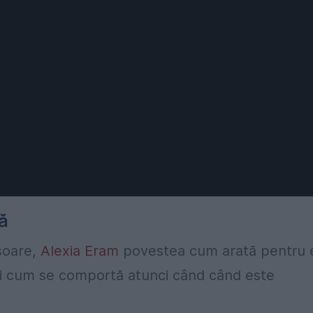
ă
șoare,
Alexia Eram
povestea cum arată pentru 
a și cum se comportă atunci când când este