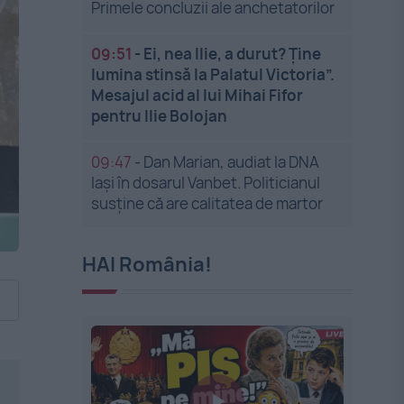
Primele concluzii ale anchetatorilor
09:51
-
Ei, nea Ilie, a durut? Ține
lumina stinsă la Palatul Victoria”.
Mesajul acid al lui Mihai Fifor
pentru Ilie Bolojan
09:47
-
Dan Marian, audiat la DNA
Iași în dosarul Vanbet. Politicianul
susține că are calitatea de martor
HAI România!