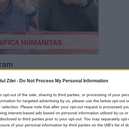
Eram
e Alexia Eram, dar recent a scos o nouă melod
l Zilei -
Do Not Process My Personal Information
considerat că versurile îi sunt dedicate în mod
to opt-out of the sale, sharing to third parties, or processing of your per
ă artistul a greșit mult în relația cu Alexia.
formation for targeted advertising by us, please use the below opt-out s
r selection. Please note that after your opt-out request is processed y
eing interest-based ads based on personal information utilized by us or
disclosed to third parties prior to your opt-out. You may separately opt-
 uita că doar te-am încălzit odată/ Mi-ar plăcea 
losure of your personal information by third parties on the IAB’s list of