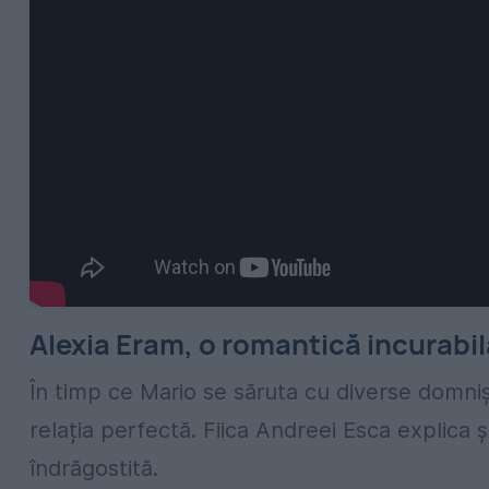
Alexia Eram, o romantică incurabil
În timp ce Mario se săruta cu diverse domni
relația perfectă. Fiica Andreei Esca explic
îndrăgostită.