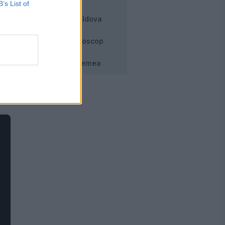
B’s List of
m
Moldova
Horoscop
/
Vremea