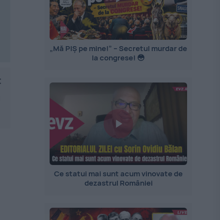
„Mă PIȘ pe mine!” – Secretul murdar de
la congrese! 😳
t
i
Ce statui mai sunt acum vinovate de
dezastrul României