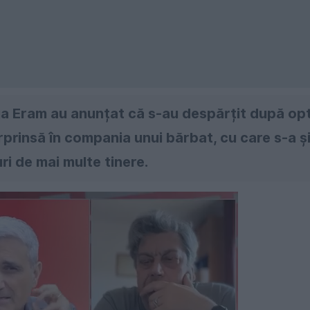
exia Eram au anunțat că s-au despărțit după op
rprinsă în compania unui bărbat, cu care s-a ș
uri de mai multe tinere.