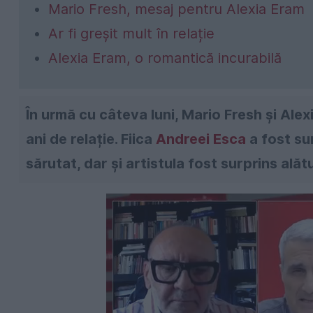
Mario Fresh, mesaj pentru Alexia Eram
Ar fi greșit mult în relație
Alexia Eram, o romantică incurabilă
În urmă cu câteva luni, Mario Fresh și Al
ani de relație. Fiica
Andreei Esca
a fost su
sărutat, dar și artistula fost surprins alăt