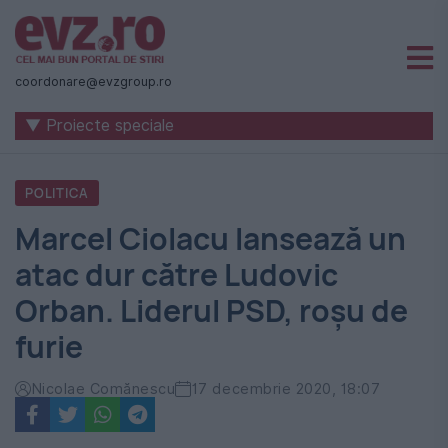
Știri
naționale
coordonare@evzgroup.ro
și
▼ Proiecte speciale
internaționale
|
POLITICA
România
Marcel Ciolacu lansează un
-
atac dur către Ludovic
Evenimentul
Orban. Liderul PSD, roșu de
Zilei
furie
Nicolae Comănescu
17 decembrie 2020, 18:07