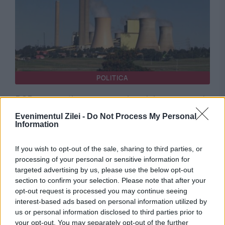
POLITICA
PSD cere activarea mecanismului european de
urgență pentru energie și susține menținerea
Evenimentul Zilei -
Do Not Process My Personal
Information
centralelor pe cărbune. Critici la adresa lui
If you wish to opt-out of the sale, sharing to third parties, or
Bolojan
processing of your personal or sensitive information for
targeted advertising by us, please use the below opt-out
section to confirm your selection. Please note that after your
opt-out request is processed you may continue seeing
interest-based ads based on personal information utilized by
us or personal information disclosed to third parties prior to
your opt-out. You may separately opt-out of the further