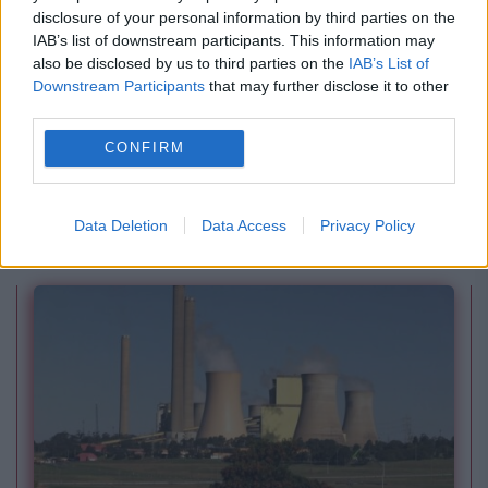
disclosure of your personal information by third parties on the
IAB’s list of downstream participants. This information may
also be disclosed by us to third parties on the
IAB’s List of
Downstream Participants
that may further disclose it to other
third parties.
POLITICA
CONFIRM
Bolojan: Agențiile de rating vor analiza trei
factori-cheie înainte de următoarea evaluare a
Data Deletion
Data Access
Privacy Policy
României