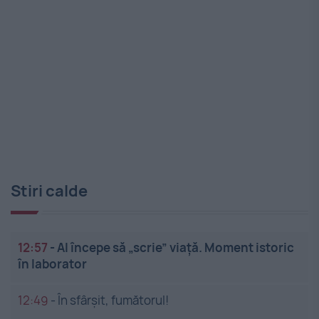
Stiri calde
12:57
-
AI începe să „scrie” viață. Moment istoric
în laborator
12:49
-
În sfârșit, fumătorul!