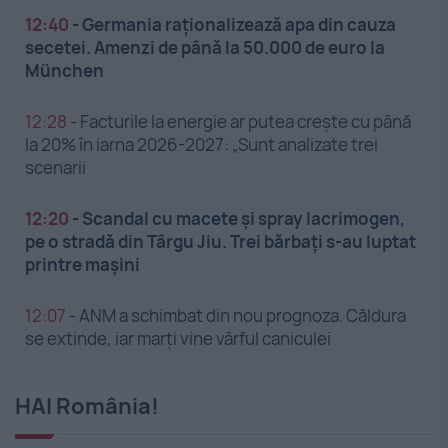
12:40
-
Germania raționalizează apa din cauza
secetei. Amenzi de până la 50.000 de euro la
München
12:28
-
Facturile la energie ar putea crește cu până
la 20% în iarna 2026-2027: „Sunt analizate trei
scenarii
12:20
-
Scandal cu macete și spray lacrimogen,
pe o stradă din Târgu Jiu. Trei bărbați s-au luptat
printre mașini
12:07
-
ANM a schimbat din nou prognoza. Căldura
se extinde, iar marți vine vârful caniculei
HAI România!