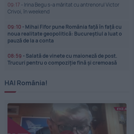
09:17
-
Irina Begu s-a măritat cu antrenorul Victor
Crivoi, în weekend
09:10
-
Mihai Fifor pune România față în față cu
noua realitate geopolitică: Bucureștiul a luat o
pauză de la a conta
08:59
-
Salată de vinete cu maioneză de post.
Trucuri pentru o compoziție fină și cremoasă
HAI România!