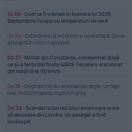
10:08
-
Cum va fi vremea în toamna lui 2026.
Septembrie începe cu temperaturi de vară
09:59
-
Extinderea UE intră într-o nouă etapă. Ce ne
așteaptă în viitorul apropiat
09:51
-
Militar din Constanța, condamnat după
ce și-a terorizat fosta iubită. Femeia s-a aruncat
din mașină la 110 km/h
09:38
-
Originea mitului ambulanței negre, un fapt
real. Polițiștii răpeau copii în Franța
09:29
-
Scandal la bordul unui avion care urma
să decoleze din Londra. Un pasager a fost
încătușat