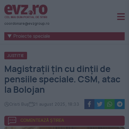
Știri
naționale
coordonare@evzgroup.ro
și
▼ Proiecte speciale
internaționale
|
JUSTITIE
România
Magistrații țin cu dinții de
-
pensiile speciale. CSM, atac
Evenimentul
la Bolojan
Zilei
Cristi Buș
21 august 2025, 18:33
COMENTEAZĂ ȘTIREA