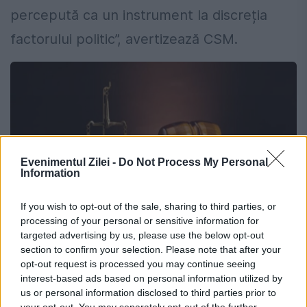
percepută ca un instrument la discreția
factorului politic”, avertizează CSM.
Evenimentul Zilei -
Do Not Process My Personal
Information
If you wish to opt-out of the sale, sharing to third parties, or
processing of your personal or sensitive information for
targeted advertising by us, please use the below opt-out
section to confirm your selection. Please note that after your
opt-out request is processed you may continue seeing
Sursa foto: Consiliul Superior al magistraturii
interest-based ads based on personal information utilized by
us or personal information disclosed to third parties prior to
your opt-out. You may separately opt-out of the further