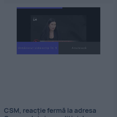
Următorul videoclip în 3
Anulează
CSM, reacție fermă la adresa