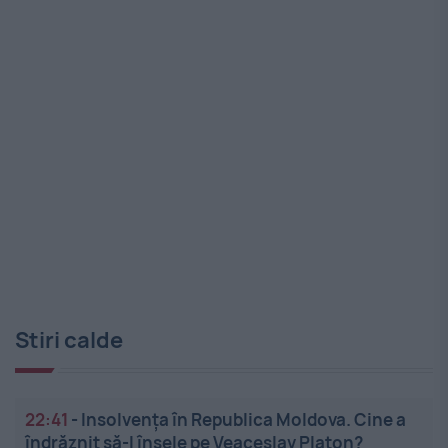
Stiri calde
22:41
-
Insolvenţa în Republica Moldova. Cine a
îndrăznit să-l înşele pe Veaceslav Platon?