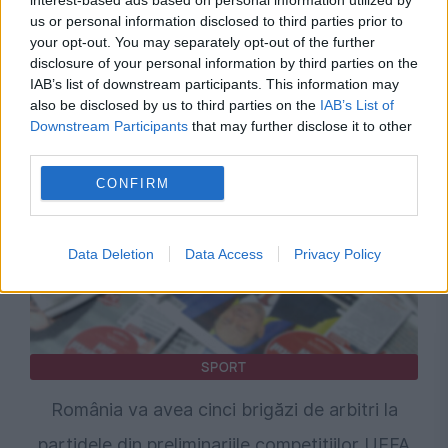
interest-based ads based on personal information utilized by
us or personal information disclosed to third parties prior to
your opt-out. You may separately opt-out of the further
disclosure of your personal information by third parties on the
IAB’s list of downstream participants. This information may
Recomandările noastre
also be disclosed by us to third parties on the
IAB’s List of
Downstream Participants
that may further disclose it to other
third parties.
CONFIRM
Data Deletion
Data Access
Privacy Policy
SPORT
România va avea cinci brigăzi de arbitri la
partidele din preliminariile competițiilor UEFA