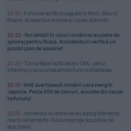
22:32
-
Furtunile au făcut pagube în Bihor, Sibiu și
Brașov. Acoperișuri smulse și copaci doborâți
22:22
-
Noi detalii în cazul româncei acuzate de
spionaj pentru Rusia. Anchetatorii verifică un
posibil plan de asasinat
22:20
-
Turnul Babel la 80 de ani: ONU, pariul
Infantino și eroziunea arhitecturii multilaterale
22:13
-
MAE avertizează românii care merg în
Japonia. Peste 500 de zboruri, anulate din cauza
taifunului
22:05
-
Incidentul cu drona de la Leipzig stârnește
reacții vehemente. Rusia respinge acuzațiile de
atac hibrid