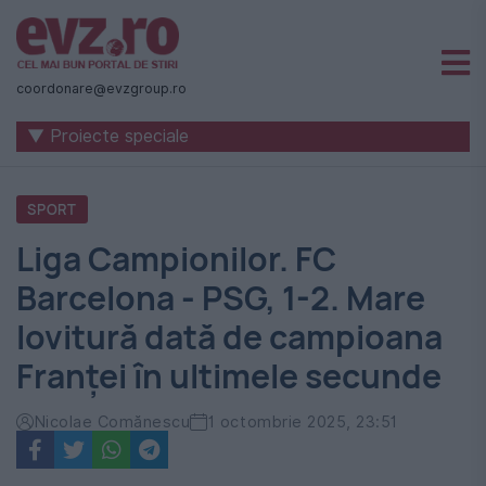
Știri
naționale
coordonare@evzgroup.ro
și
▼ Proiecte speciale
internaționale
|
SPORT
România
Liga Campionilor. FC
-
Barcelona - PSG, 1-2. Mare
Evenimentul
lovitură dată de campioana
Zilei
Franței în ultimele secunde
Nicolae Comănescu
1 octombrie 2025, 23:51