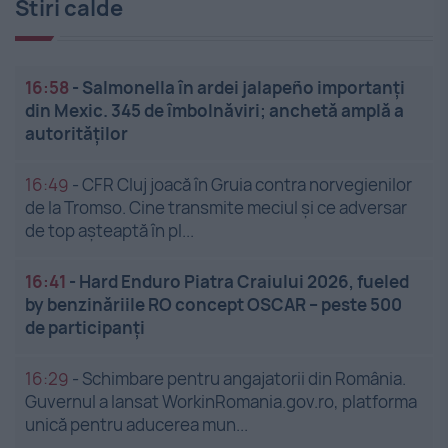
Stiri calde
16:58
-
Salmonella în ardei jalapeño importanți
din Mexic. 345 de îmbolnăviri; anchetă amplă a
autorităților
16:49
-
CFR Cluj joacă în Gruia contra norvegienilor
de la Tromso. Cine transmite meciul și ce adversar
de top așteaptă în pl...
16:41
-
Hard Enduro Piatra Craiului 2026, fueled
by benzinăriile RO concept OSCAR – peste 500
de participanți
16:29
-
Schimbare pentru angajatorii din România.
Guvernul a lansat WorkinRomania.gov.ro, platforma
unică pentru aducerea mun...