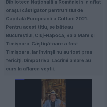
Biblioteca Națională a României s-a aflat
orașul câștigător pentru titlul de
Capitală Europeană a Culturii 2021.
Pentru acest titlu, se băteau
Bucureștiul, Cluj-Napoca, Baia Mare și
Timișoara. Câștigătoare a fost
Timișoara, iar învinșii nu au fost prea
fericiți. Dimpotrivă. Lacrimi amare au
curs la aflarea veștii.