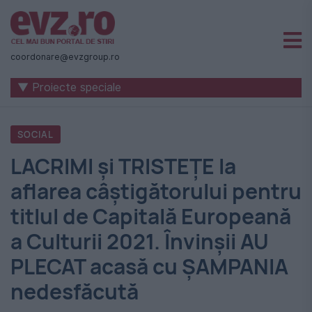
Știri
naționale
coordonare@evzgroup.ro
și
▼ Proiecte speciale
internaționale
|
SOCIAL
România
LACRIMI și TRISTEȚE la
-
aflarea câștigătorului pentru
Evenimentul
titlul de Capitală Europeană
Zilei
a Culturii 2021. Învinșii AU
PLECAT acasă cu ȘAMPANIA
nedesfăcută