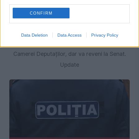
third parties.
CONFIRM
POLITICA
Data Deletion
Data Access
Privacy Policy
Legea biodiversității a fost votată în plenul
Camerei Deputaților, dar va reveni la Senat.
Update