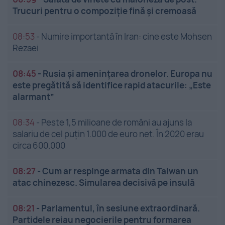
Trucuri pentru o compoziție fină și cremoasă
08:53
-
Numire importantă în Iran: cine este Mohsen
Rezaei
08:45
-
Rusia și amenințarea dronelor. Europa nu
este pregătită să identifice rapid atacurile: „Este
alarmant”
08:34
-
Peste 1,5 milioane de români au ajuns la
salariu de cel puțin 1.000 de euro net. În 2020 erau
circa 600.000
08:27
-
Cum ar respinge armata din Taiwan un
atac chinezesc. Simularea decisivă pe insulă
08:21
-
Parlamentul, în sesiune extraordinară.
Partidele reiau negocierile pentru formarea