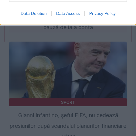
Mihai Fifor pune România față în față cu noua
Data Deletion
Data Access
Privacy Policy
realitate geopolitică: Bucureștiul a luat o
pauză de la a conta
SPORT
Gianni Infantino, șeful FIFA, nu cedează
presiunilor după scandalul planurilor financiare