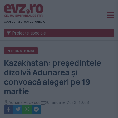
Știri
naționale
coordonare@evzgroup.ro
și
▼ Proiecte speciale
internaționale
|
INTERNATIONAL
România
Kazakhstan: preşedintele
-
dizolvă Adunarea şi
Evenimentul
convoacă alegeri pe 19
Zilei
martie
Adriana Popescu
20 ianuarie 2023, 10:08