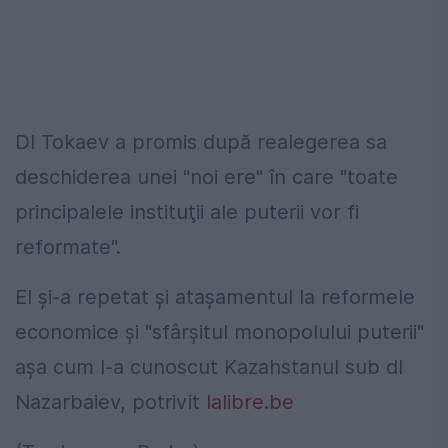
Dl Tokaev a promis după realegerea sa
deschiderea unei "noi ere" în care "toate
principalele instituţii ale puterii vor fi
reformate".
El şi-a repetat şi ataşamentul la reformele
economice şi "sfârşitul monopolului puterii"
aşa cum l-a cunoscut Kazahstanul sub dl
Nazarbaiev, potrivit
lalibre.be