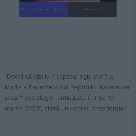
Următorul videoclip în 4
Anulează
"Decid să dizolv a şaptea legislatură a
Majilis a Parlamentului Republicii Kazahstan"
şi să "fixez alegeri anticipate (...) pe 19
martie 2023", arată un decret prezidenţial.