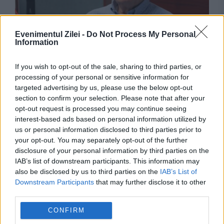
Evenimentul Zilei -
Do Not Process My Personal
Information
INTERNATIONAL
If you wish to opt-out of the sale, sharing to third parties, or
A fost dat jos de guvernul lui Viktor Orbán.
processing of your personal or sensitive information for
targeted advertising by us, please use the below opt-out
András Baka, propus președinte al Ungariei
section to confirm your selection. Please note that after your
opt-out request is processed you may continue seeing
interest-based ads based on personal information utilized by
us or personal information disclosed to third parties prior to
your opt-out. You may separately opt-out of the further
disclosure of your personal information by third parties on the
IAB’s list of downstream participants. This information may
also be disclosed by us to third parties on the
IAB’s List of
Downstream Participants
that may further disclose it to other
third parties.
CONFIRM
INTERNATIONAL