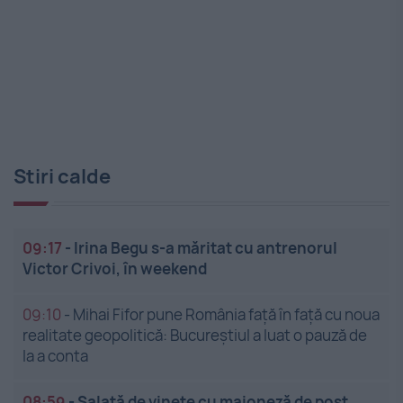
Stiri calde
09:17
-
Irina Begu s-a măritat cu antrenorul
Victor Crivoi, în weekend
09:10
-
Mihai Fifor pune România față în față cu noua
realitate geopolitică: Bucureștiul a luat o pauză de
la a conta
08:59
-
Salată de vinete cu maioneză de post.