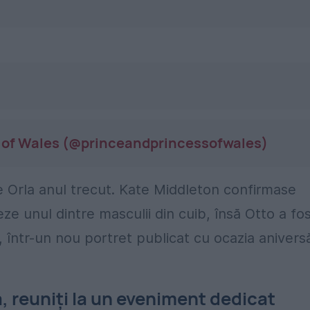
s of Wales (@princeandprincessofwales)
de Orla anul trecut. Kate Middleton confirmase
eze unul dintre masculii din cuib, însă Otto a fo
, într-un nou portret publicat cu ocazia aniversă
, reuniți la un eveniment dedicat