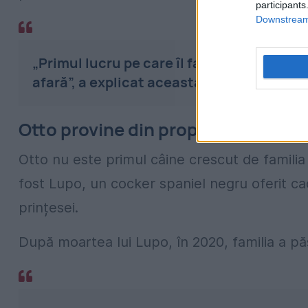
participants
Downstream 
„Primul lucru pe care îl facem dimineața 
afară”, a explicat aceasta.
Otto provine din propria familie de 
Otto nu este primul câine crescut de familia
fost Lupo, un cocker spaniel negru oferit c
prințesei.
După moartea lui Lupo, în 2020, familia a pă