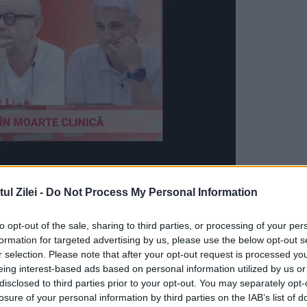
u al familiei în timpul unei recepții organizate
l Zilei -
Do Not Process My Personal Information
to opt-out of the sale, sharing to third parties, or processing of your per
formation for targeted advertising by us, please use the below opt-out s
ja „puțin haos” în casă, după ce a ros mai mult
r selection. Please note that after your opt-out request is processed y
eing interest-based ads based on personal information utilized by us or
nțesa a spus că familia încearcă să îl țină ocupat
disclosed to third parties prior to your opt-out. You may separately opt-
losure of your personal information by third parties on the IAB’s list of