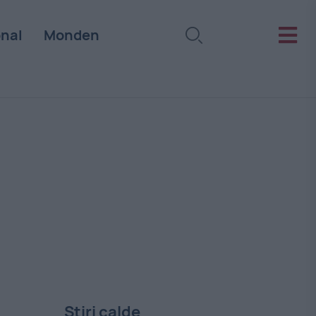
onal
Monden
Stiri calde