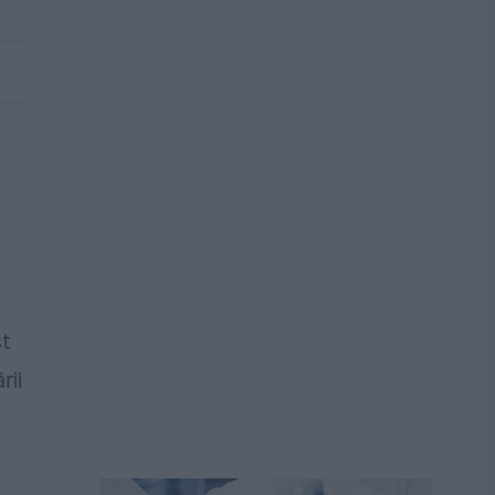
st
rii