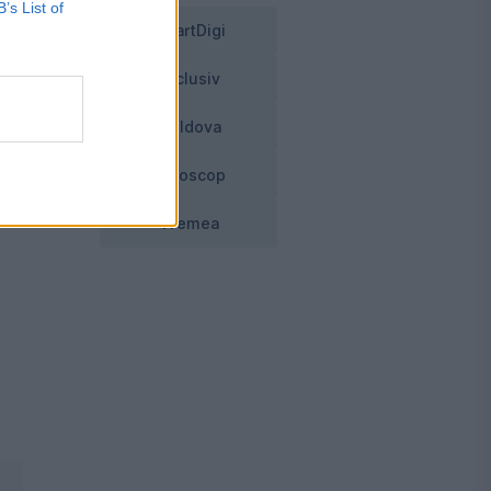
B’s List of
SmartDigi
Exclusiv
Moldova
Horoscop
Vremea