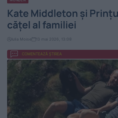
MONDEN
Kate Middleton și Prințu
cățel al familiei
Iulia Moise
13 mai 2026, 13:08
COMENTEAZĂ ȘTIREA