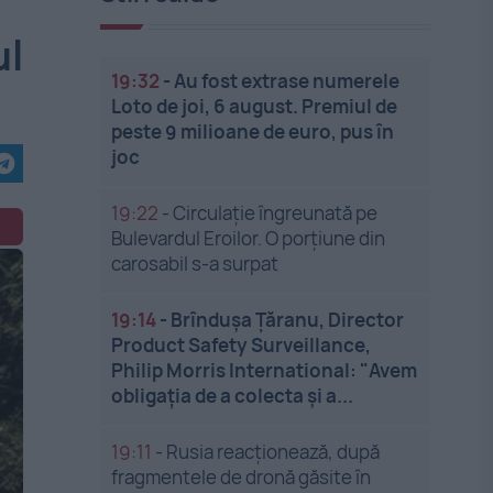
ul
19:32
-
Au fost extrase numerele
Loto de joi, 6 august. Premiul de
peste 9 milioane de euro, pus în
joc
19:22
-
Circulație îngreunată pe
Bulevardul Eroilor. O porțiune din
carosabil s-a surpat
19:14
-
Brîndușa Țăranu, Director
Product Safety Surveillance,
Philip Morris International: "Avem
obligația de a colecta și a...
19:11
-
Rusia reacționează, după
fragmentele de dronă găsite în