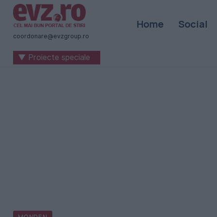
Știri
Home
Social
naționale
coordonare@evzgroup.ro
și
▼ Proiecte speciale
internaționale
|
România
-
Evenimentul
Zilei