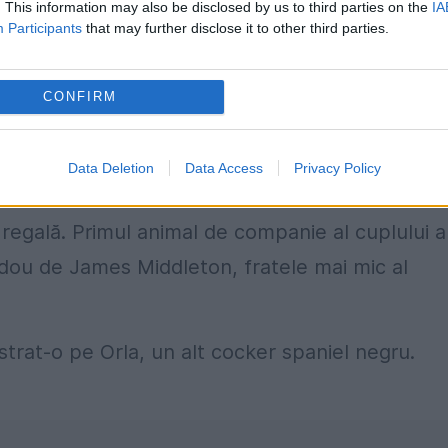
. This information may also be disclosed by us to third parties on the
IA
Participants
that may further disclose it to other third parties.
este să verificăm dacă cineva l-a scos pe Otto
CONFIRM
Data Deletion
Data Access
Privacy Policy
câini a cuplului regal
 regală. Primul animal de companie al cuplului a
adou de James Middleton, fratele mai mic al
strat-o pe Orla, un alt cocker spaniel negru.