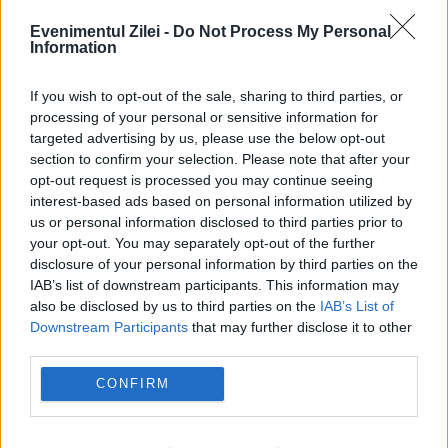
Evenimentul Zilei -
Do Not Process My Personal
Information
POLITICA
PSD cere activarea mecanismului european
If you wish to opt-out of the sale, sharing to third parties, or
processing of your personal or sensitive information for
de urgență pentru energie și susține
targeted advertising by us, please use the below opt-out
section to confirm your selection. Please note that after your
menținerea centralelor pe cărbune. Critici la
opt-out request is processed you may continue seeing
adresa lui Bolojan
interest-based ads based on personal information utilized by
us or personal information disclosed to third parties prior to
your opt-out. You may separately opt-out of the further
disclosure of your personal information by third parties on the
IAB’s list of downstream participants. This information may
also be disclosed by us to third parties on the
IAB’s List of
Downstream Participants
that may further disclose it to other
third parties.
CONFIRM
SOCIAL