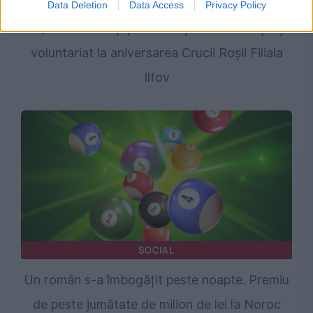
Data Deletion
Data Access
Privacy Policy
Repere morale și predarea ștafetei: Emoție și
voluntariat la aniversarea Crucii Roșii Filiala
Ilfov
SOCIAL
Un român s-a îmbogățit peste noapte. Premiu
de peste jumătate de milion de lei la Noroc