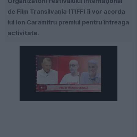
Organizatorii Festivalului Internaţional
de Film Transilvania (TIFF) îi vor acorda
lui Ion Caramitru premiul pentru întreaga
activitate.
Următorul videoclip în 4
Anulează