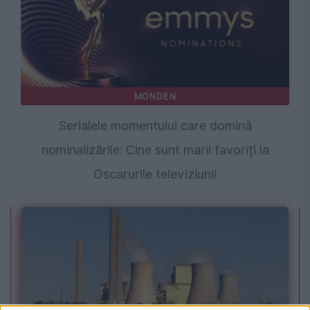
MONDEN
Serialele momentului care domină
nominalizările: Cine sunt marii favoriți la
Oscarurile televiziunii