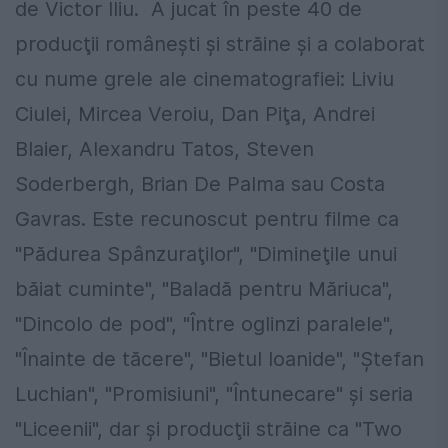
de Victor Iliu. A jucat în peste 40 de
producţii româneşti şi străine şi a colaborat
cu nume grele ale cinematografiei: Liviu
Ciulei, Mircea Veroiu, Dan Piţa, Andrei
Blaier, Alexandru Tatos, Steven
Soderbergh, Brian De Palma sau Costa
Gavras. Este recunoscut pentru filme ca
"Pădurea Spânzuraţilor", "Dimineţile unui
băiat cuminte", "Baladă pentru Măriuca",
"Dincolo de pod", "Între oglinzi paralele",
"Înainte de tăcere", "Bietul Ioanide", "Ştefan
Luchian", "Promisiuni", "Întunecare" şi seria
"Liceenii", dar şi producţii străine ca "Two