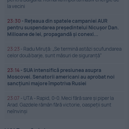
la vecini
23:30
-
Rețeaua din spatele campaniei AUR
pentru suspendarea președintelui Nicușor Dan.
Milioane de lei, propagandă și conexi...
23:23
-
Radu Miruță: „Se termină astăzi scufundarea
celor două barje, sunt măsuri de siguranţă”
23:14
-
SUA intensifică presiunea asupra
Moscovei. Senatorii americani au aprobat noi
sancțiuni majore împotriva Rusiei
23:07
-
UTA - Rapid, 0-0. Meci fără sare și piper la
Arad. Gazdele rămân fără victorie, oaspeții sunt
neînvinși