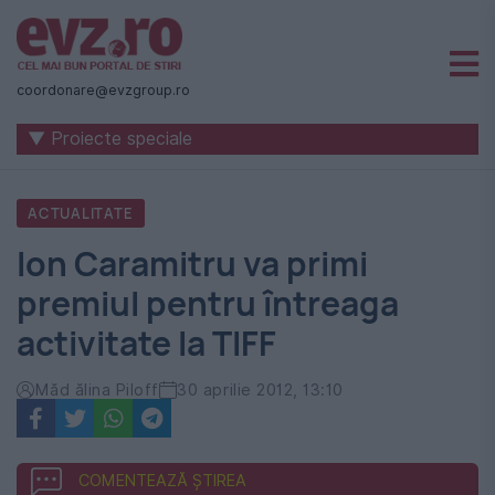
Știri
naționale
coordonare@evzgroup.ro
și
▼ Proiecte speciale
internaționale
|
ACTUALITATE
România
Ion Caramitru va primi
-
premiul pentru întreaga
Evenimentul
activitate la TIFF
Zilei
Măd ălina Piloff
30 aprilie 2012, 13:10
COMENTEAZĂ ȘTIREA