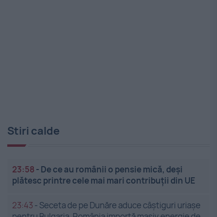
Stiri calde
23:58
-
De ce au românii o pensie mică, deși
plătesc printre cele mai mari contribuții din UE
23:43
-
Seceta de pe Dunăre aduce câștiguri uriașe
pentru Bulgaria. România importă masiv energie de