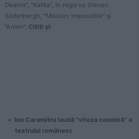
Deaths", "Kafka", în regia lui Steven
Soderbergh, "Mission: Impossible" şi
"Amen".
Citiţi şi:
Ion Caramitru laudă "viteza cosmică" a
teatrului românesc