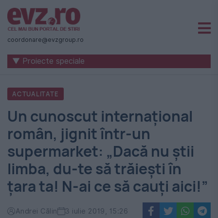
Știri
naționale
coordonare@evzgroup.ro
și
▼ Proiecte speciale
internaționale
|
ACTUALITATE
România
Un cunoscut internațional
-
român, jignit într-un
Evenimentul
supermarket: „Dacă nu știi
Zilei
limba, du-te să trăiești în
țara ta! N-ai ce să cauți aici!”
Andrei Călin
3 iulie 2019, 15:26