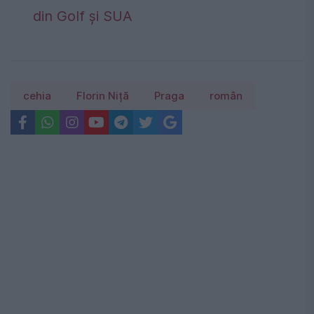
din Golf și SUA
cehia
Florin Niță
Praga
român