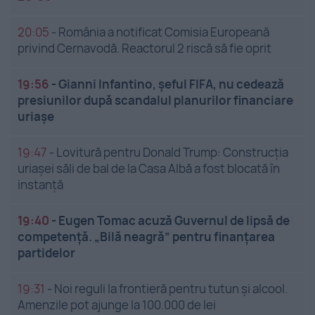
20:05
-
România a notificat Comisia Europeană
privind Cernavodă. Reactorul 2 riscă să fie oprit
19:56
-
Gianni Infantino, șeful FIFA, nu cedează
presiunilor după scandalul planurilor financiare
uriașe
19:47
-
Lovitură pentru Donald Trump: Construcția
uriașei săli de bal de la Casa Albă a fost blocată în
instanță
19:40
-
Eugen Tomac acuză Guvernul de lipsă de
competență. „Bilă neagră” pentru finanțarea
partidelor
19:31
-
Noi reguli la frontieră pentru tutun și alcool.
Amenzile pot ajunge la 100.000 de lei