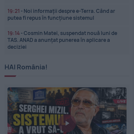
19:21
-
Noi informații despre e-Terra. Când ar
putea fi repus în funcțiune sistemul
19:14
-
Cosmin Matei, suspendat nouă luni de
TAS. ANAD a anunțat punerea în aplicare a
deciziei
HAI România!