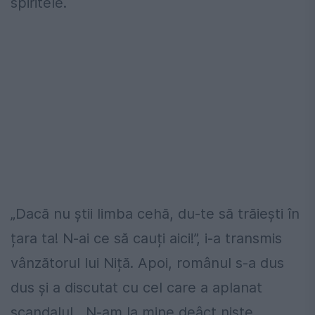
spiritele.
„Dacă nu știi limba cehă, du-te să trăiești în
țara ta! N-ai ce să cauți aici!”, i-a transmis
vânzătorul lui Niță. Apoi, românul s-a dus
dus și a discutat cu cel care a aplanat
scandalul.
„N-am la mine deâct niște