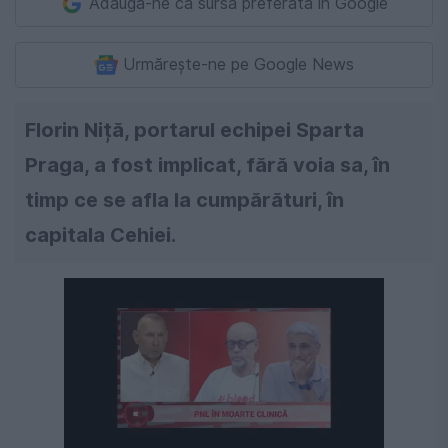
Adaugă-ne ca sursă preferată în Google
Urmărește-ne pe Google News
Florin Niță, portarul echipei Sparta
Praga, a fost implicat, fără voia sa, în
timp ce se afla la cumpărături, în
capitala Cehiei.
Următorul videoclip în 4
Anulează