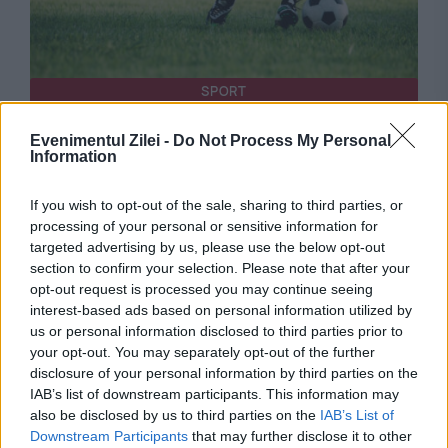
SPORT
Lovitură pe piața transferurilor: Un
Evenimentul Zilei -
Do Not Process My Personal
Information
internațional român a semnat cu o echipă din
Anglia
If you wish to opt-out of the sale, sharing to third parties, or
processing of your personal or sensitive information for
targeted advertising by us, please use the below opt-out
section to confirm your selection. Please note that after your
opt-out request is processed you may continue seeing
interest-based ads based on personal information utilized by
us or personal information disclosed to third parties prior to
your opt-out. You may separately opt-out of the further
disclosure of your personal information by third parties on the
IAB’s list of downstream participants. This information may
also be disclosed by us to third parties on the
IAB’s List of
Downstream Participants
that may further disclose it to other