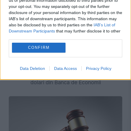
us or personal information disclosed to third parties prior to
your opt-out. You may separately opt-out of the further
disclosure of your personal information by third parties on the
IAB’s list of downstream participants. This information may
also be disclosed by us to third parties on the
IAB’s List of
Downstream Participants
that may further disclose it to other
third parties.
CONFIRM
JUSTITIE
Oligarhul fugar Ilan Șor, trimis în judecată în
Data Deletion
Data Access
Privacy Policy
dosarul privind dispariția a 100 de milioane de
dolari din Banca de Economii