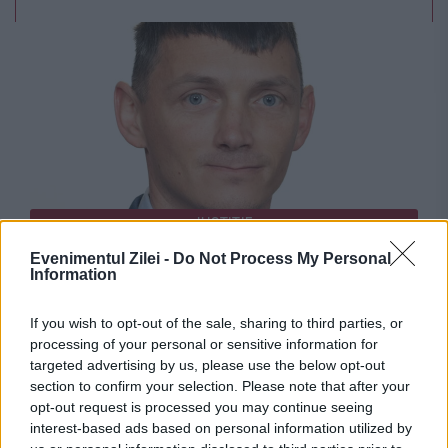
JUSTITIE
Evenimentul Zilei -
Do Not Process My Personal
Paul Pintea, senatorul cu studii la
Information
„matrimoniale”, trimis în judecată pentru
If you wish to opt-out of the sale, sharing to third parties, or
conducere fără permis. Are deja o
processing of your personal or sensitive information for
targeted advertising by us, please use the below opt-out
condamnare definitivă
section to confirm your selection. Please note that after your
opt-out request is processed you may continue seeing
interest-based ads based on personal information utilized by