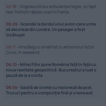
09:38
-
Originea mitului ambulanței negre, un fapt
real. Polițiștii răpeau copii în Franța
09:29
-
Scandal la bordul unui avion care urma
să decoleze din Londra. Un pasager a fost
încătușat
09:17
-
Irina Begu s-a măritat cu antrenorul Victor
Crivoi, în weekend
09:10
-
Mihai Fifor pune România față în față cu
noua realitate geopolitică: Bucureștiul a luat o
pauză de la a conta
08:59
-
Salată de vinete cu maioneză de post.
Trucuri pentru o compoziție fină și cremoasă