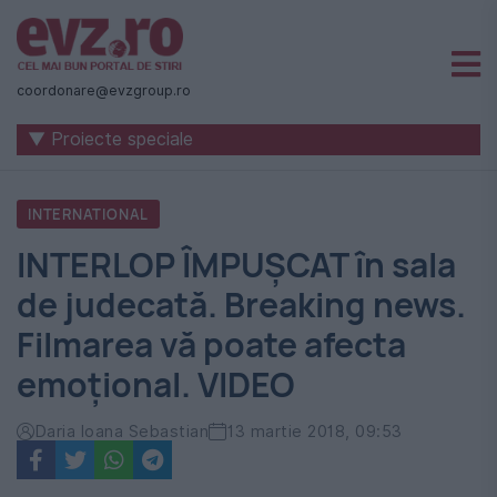
Știri
naționale
coordonare@evzgroup.ro
și
▼ Proiecte speciale
internaționale
|
INTERNATIONAL
România
INTERLOP ÎMPUŞCAT în sala
-
de judecată. Breaking news.
Evenimentul
Filmarea vă poate afecta
Zilei
emoţional. VIDEO
Daria Ioana Sebastian
13 martie 2018, 09:53