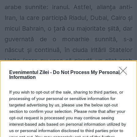
arabe sunnite: Iranul. Astfel, alianța anti-
Iran, la care participă Riadul, Dubai, Cairo și
micul Bahrain, o țară cu majoritate șiită, dar
guvernată de o monarhie sunnită, s-a
născut și continuă, în ciuda iritării Statelor
Unite (care nu vrea să piardă un aliat arab
prețios și bogat și nici să îl arunce în mâinile
Evenimentul Zilei -
Do Not Process My Personal
Information
Iranului).
If you wish to opt-out of the sale, sharing to third parties, or
SUA-Arabia: o alianță necesară, dar fragilă
processing of your personal or sensitive information for
targeted advertising by us, please use the below opt-out
section to confirm your selection. Please note that after your
Ultimatumul dictat la Doha era practic
opt-out request is processed you may continue seeing
inacceptabil chiar de la început: impunea,
interest-based ads based on personal information utilized by
us or personal information disclosed to third parties prior to
printre altele, întreruperea relațiilor cu
your opt-out. You may separately opt-out of the further