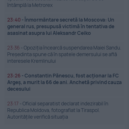
întâmplă la Metrorex
23:40
-
Înmormântare secretă la Moscova: Un
general rus, presupusă victimă în tentativa de
asasinat asupra lui Aleksandr Ceiko
23:36
-
Opoziția încearcă suspendarea Maiei Sandu.
Președinta spune că în spatele demersului se află
interesele Kremlinului
23:26
-
Constantin Pănescu, fost acționar la FC
Argeș, a murit la 66 de ani. Anchetă privind cauza
decesului
23:17
-
Oficial separatist declarat indezirabil în
Republica Moldova, fotografiat la Tiraspol.
Autoritățile verifică situația