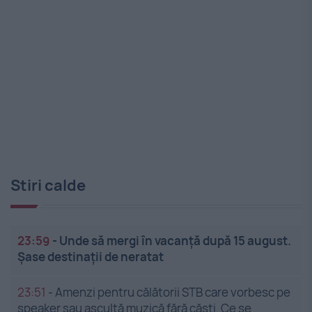
Stiri calde
23:59
-
Unde să mergi în vacanță după 15 august.
Șase destinații de neratat
23:51
-
Amenzi pentru călătorii STB care vorbesc pe
speaker sau ascultă muzică fără căști. Ce se