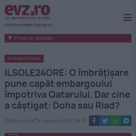
Știri
naționale
coordonare@evzgroup.ro
și
▼ Proiecte speciale
internaționale
|
INTERNATIONAL
România
ILSOLE24ORE: O îmbrățișare
-
pune capăt embargoului
Evenimentul
împotriva Qatarului. Dar cine
Zilei
a câștigat: Doha sau Riad?
Maria Dima
6 ianuarie 2021, 06:15