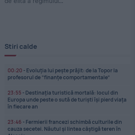
de elită a regimului...
Stiri calde
00:20
-
Evoluția lui pește prăjit: de la Topor la
profesorul de ”finanțe comportamentale”
23:55
-
Destinația turistică mortală: locul din
Europa unde peste o sută de turiști își pierd viața
în fiecare an
23:46
-
Fermierii francezi schimbă culturile din
cauza secetei. Năutul și lintea câștigă teren în