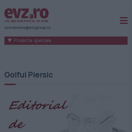
Știri
naționale
coordonare@evzgroup.ro
și
▼ Proiecte speciale
internaționale
|
România
Golful Piersic
-
Evenimentul
Zilei