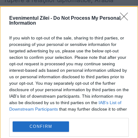
rupere a relaţiilor diplomatice, Arabia
Saudită şi-a redeschis, luni, 4 ianuarie,
Evenimentul Zilei -
Do Not Process My Personal
pentru Qatar, spaţiul aerian şi frontierele
Information
terestre şi maritime, a...
If you wish to opt-out of the sale, sharing to third parties, or
processing of your personal or sensitive information for
targeted advertising by us, please use the below opt-out
section to confirm your selection. Please note that after your
opt-out request is processed you may continue seeing
interest-based ads based on personal information utilized by
us or personal information disclosed to third parties prior to
your opt-out. You may separately opt-out of the further
disclosure of your personal information by third parties on the
IAB’s list of downstream participants. This information may
also be disclosed by us to third parties on the
IAB’s List of
Downstream Participants
that may further disclose it to other
third parties.
CONFIRM
Oficial american ACUZĂ: O dronă