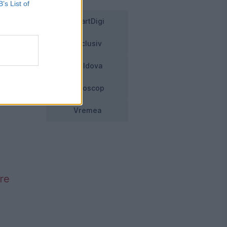
B’s List of
SmartDigi
Exclusiv
Moldova
Horoscop
Vremea
re