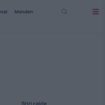
onal
Monden
Stiri calde