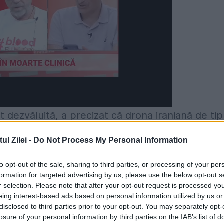
st dezvăluită, a precizat că drona iraniană de tip
ri de un avion F/A-18E, care aparținea Foțelor
l Zilei -
Do Not Process My Personal Information
e citează surse externe.
to opt-out of the sale, sharing to third parties, or processing of your per
ainte ca avionul să aterizeze pe un portavion.
formation for targeted advertising by us, please use the below opt-out s
r selection. Please note that after your opt-out request is processed y
eing interest-based ads based on personal information utilized by us or
de profesionalism", a declarat american. Acesta a
disclosed to third parties prior to your opt-out. You may separately opt-
ctueze manevre pentru evitarea dronei.
losure of your personal information by third parties on the IAB’s list of