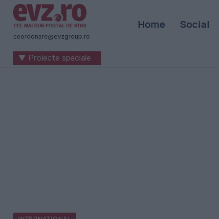
Știri
Home
Social
naționale
coordonare@evzgroup.ro
și
▼ Proiecte speciale
internaționale
|
România
-
Evenimentul
Zilei