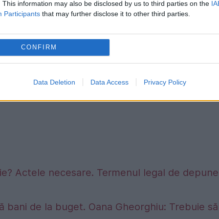
. This information may also be disclosed by us to third parties on the
IA
Participants
that may further disclose it to other third parties.
CONFIRM
Data Deletion
Data Access
Privacy Policy
sie? Actele necesare. Termenul legal de depune
ră bani de la buget. Oana Gheorghiu: Trebuie să