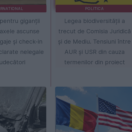
ERNATIONAL
POLITICA
pentru giganții
Legea biodiversității a
 Taxele ascunse
trecut de Comisia Juridică
gaje și check-in
și de Mediu. Tensiuni între
clarate nelegale
AUR și USR din cauza
judecători
termenilor din proiect