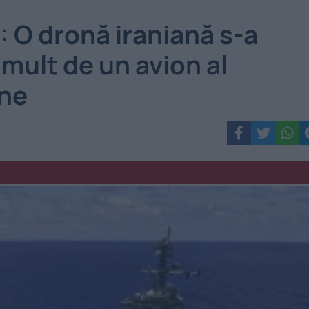
 O dronă iraniană s-a
mult de un avion al
ane