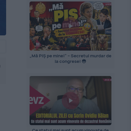
„Mă PIȘ pe mine!” – Secretul murdar de
la congrese! 😳
ă
Ce statui mai sunt acum vinovate de