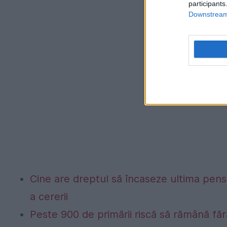
participants
Downstream 
Cine are dreptul să încaseze ultima pen
a cererii
Peste 900 de primării riscă să rămână fă