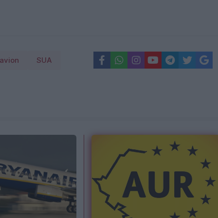
avion
SUA