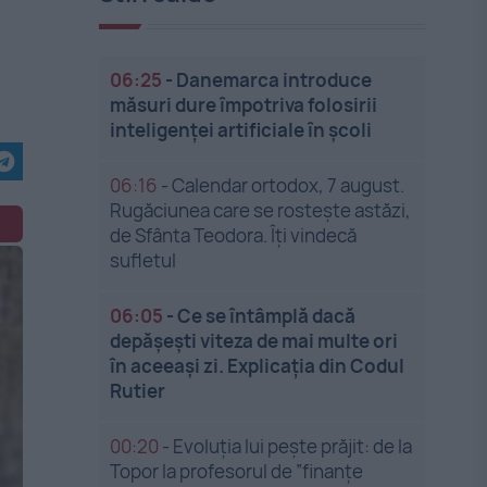
06:25
-
Danemarca introduce
măsuri dure împotriva folosirii
inteligenței artificiale în școli
06:16
-
Calendar ortodox, 7 august.
Rugăciunea care se rostește astăzi,
de Sfânta Teodora. Îți vindecă
sufletul
06:05
-
Ce se întâmplă dacă
depășești viteza de mai multe ori
în aceeași zi. Explicația din Codul
Rutier
00:20
-
Evoluția lui pește prăjit: de la
Topor la profesorul de ”finanțe