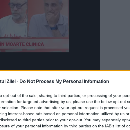
uceveni au intervenit la 42 de incendii de vegeta
l Zilei -
Do Not Process My Personal Information
peste 60 de hectare, în peste 30 de localităţi d
ri. Pe 5 martie, o gospodărie a ars în totalitate
to opt-out of the sale, sharing to third parties, or processing of your per
formation for targeted advertising by us, please use the below opt-out s
rilor vegetale din grădină, iar vineri, pe 8
r selection. Please note that after your opt-out request is processed y
eing interest-based ads based on personal information utilized by us or
erit arsuri grave la un picior, în încercarea de 
disclosed to third parties prior to your opt-out. You may separately opt-
u arderea vegetaţiei uscate. Favorizate de vânt
losure of your personal information by third parties on the IAB’s list of