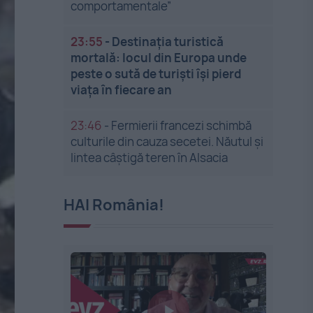
comportamentale”
23:55
-
Destinația turistică
mortală: locul din Europa unde
peste o sută de turiști își pierd
viața în fiecare an
23:46
-
Fermierii francezi schimbă
culturile din cauza secetei. Năutul și
lintea câștigă teren în Alsacia
HAI România!