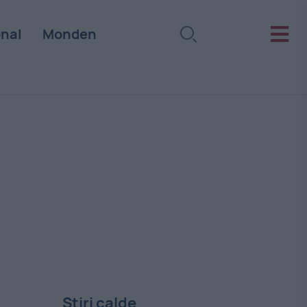
onal
Monden
Stiri calde