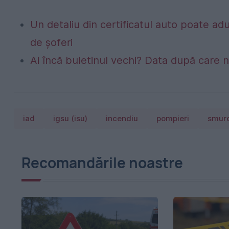
Un detaliu din certificatul auto poate a
de șoferi
Ai încă buletinul vechi? Data după care nu
iad
igsu (isu)
incendiu
pompieri
smur
Recomandările noastre