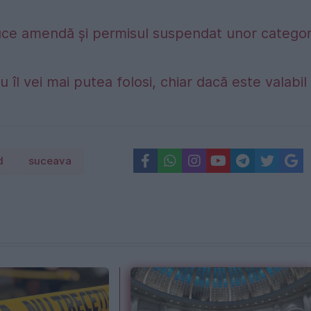
duce amendă și permisul suspendat unor categori
 îl vei mai putea folosi, chiar dacă este valabil
d
suceava