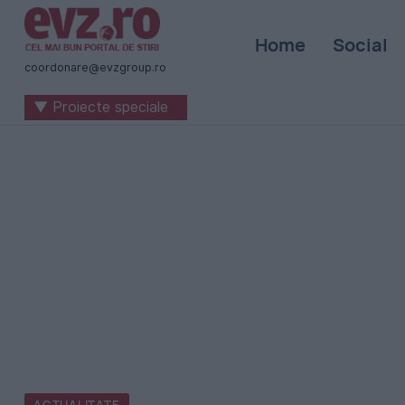
Știri
Home
Social
naționale
coordonare@evzgroup.ro
și
▼ Proiecte speciale
internaționale
|
România
-
Evenimentul
Zilei