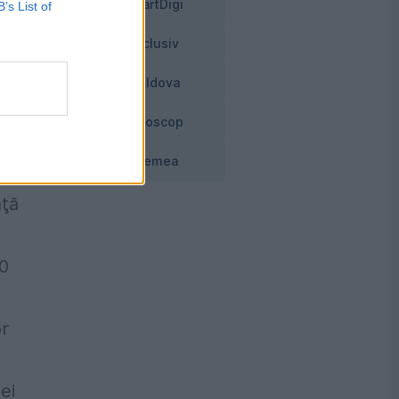
SmartDigi
B’s List of
Exclusiv
mp.
Moldova
Horoscop
Vremea
aţă
60
or
ei