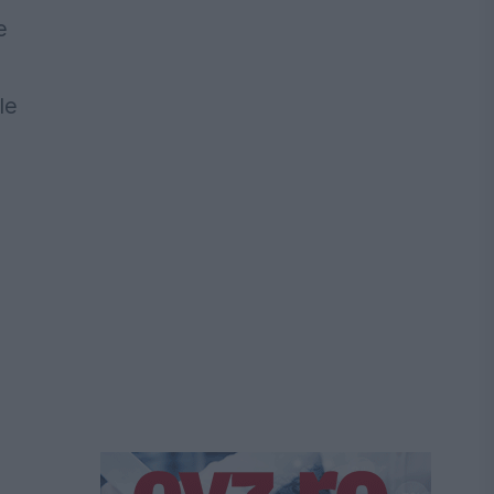
e
e
le