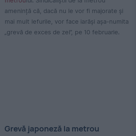
metrou
lui. Sindicaliștii de la metrou
amenință că, dacă nu le vor fi majorate și
mai mult lefurile, vor face iarăși așa-numita
„grevă de exces de zel”, pe 10 februarie.
Grevă japoneză la metrou