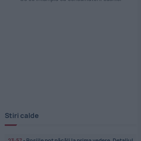
Stiri calde
23:57
-
Roșiile pot păcăli la prima vedere. Detaliul