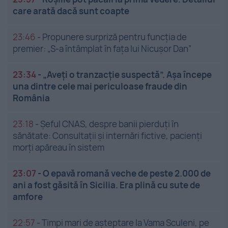
care arată dacă sunt coapte
23:46
-
Propunere surpriză pentru funcția de
premier: „S-a întâmplat în fața lui Nicușor Dan”
23:34
-
„Aveți o tranzacție suspectă”. Așa începe
una dintre cele mai periculoase fraude din
România
23:18
-
Șeful CNAS, despre banii pierduți în
sănătate: Consultații și internări fictive, pacienți
morți apăreau în sistem
23:07
-
O epavă romană veche de peste 2.000 de
ani a fost găsită în Sicilia. Era plină cu sute de
amfore
22:57
-
Timpi mari de așteptare la Vama Sculeni, pe