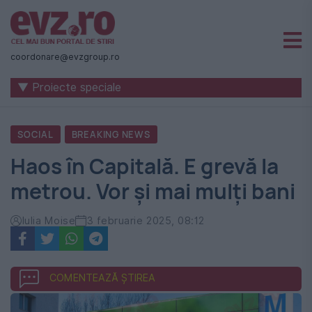
Știri
naționale
coordonare@evzgroup.ro
și
▼ Proiecte speciale
internaționale
|
SOCIAL
BREAKING NEWS
România
Haos în Capitală. E grevă la
-
metrou. Vor și mai mulți bani
Evenimentul
Zilei
Iulia Moise
3 februarie 2025, 08:12
COMENTEAZĂ ȘTIREA