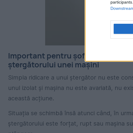
participants
Downstream 
Important pentru șoferi. Când poa
ștergătorului unei mașini
Simpla ridicare a unui ștergător nu este con
unul izolat și mașina nu este avariată, nu ex
această acțiune.
Situația se schimbă însă atunci când, în urm
ștergătorului este forțat, rupt sau mașina s