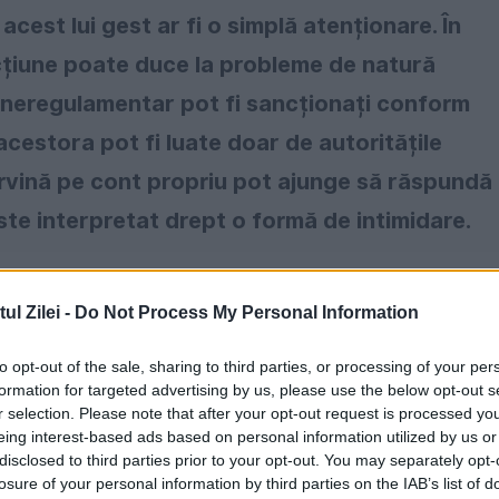
cest lui gest ar fi o simplă atenționare. În
 acțiune poate duce la probleme de natură
neregulamentar pot fi sancționați conform
acestora pot fi luate doar de autoritățile
rvină pe cont propriu pot ajunge să răspundă
te interpretat drept o formă de intimidare.
l Zilei -
Do Not Process My Personal Information
to opt-out of the sale, sharing to third parties, or processing of your per
formation for targeted advertising by us, please use the below opt-out s
r selection. Please note that after your opt-out request is processed y
eing interest-based ads based on personal information utilized by us or
disclosed to third parties prior to your opt-out. You may separately opt-
losure of your personal information by third parties on the IAB’s list of