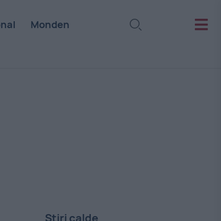
onal
Monden
Stiri calde