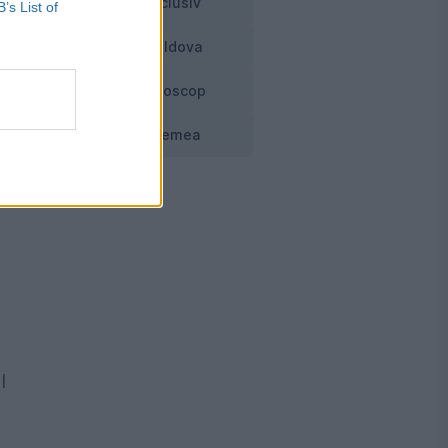
Exclusiv
B’s List of
Moldova
Horoscop
Vremea
l