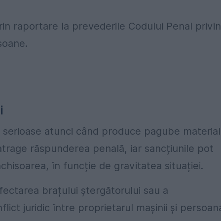
prin raportare la prevederile Codului Penal privi
soane.
i
 serioase atunci când produce pagube material
atrage răspunderea penală, iar sancțiunile pot
isoarea, în funcție de gravitatea situației.
fectarea brațului ștergătorului sau a
ct juridic între proprietarul mașinii și persoan