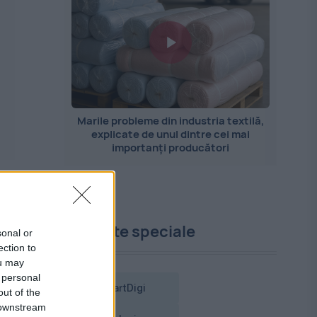
Marile probleme din industria textilă,
explicate de unul dintre cei mai
importanți producători
Proiecte speciale
sonal or
ection to
ou may
 personal
SmartDigi
out of the
 downstream