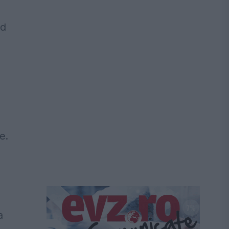
nd
e.
a