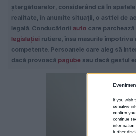
ștergătoarelor, considerând că în spatele a
realitate, în anumite situații, o astfel de
legală. Conducătorii
auto
care parchează 
legislației
rutiere, însă măsurile împotriva 
competente. Persoanele care aleg să inte
dacă provoacă
pagube
sau dacă gestul es
Evenimentu
If you wish 
sensitive in
confirm you
continue se
information 
further disc