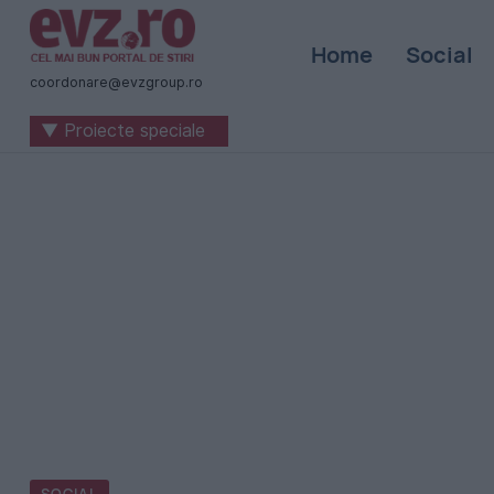
Știri
Home
Social
naționale
coordonare@evzgroup.ro
și
▼ Proiecte speciale
internaționale
|
România
-
Evenimentul
Zilei