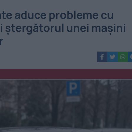
oate aduce probleme cu
ci ștergătorul unei mașini
r