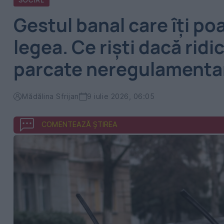
SOCIAL
Gestul banal care îți p
legea. Ce riști dacă ridi
parcate neregulamenta
Mădălina Sfrijan
9 iulie 2026, 06:05
COMENTEAZĂ ȘTIREA