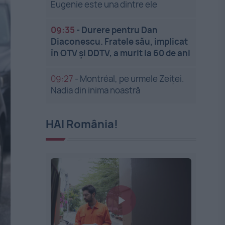
Eugenie este una dintre ele
09:35
-
Durere pentru Dan
Diaconescu. Fratele său, implicat
în OTV și DDTV, a murit la 60 de ani
09:27
-
Montréal, pe urmele Zeiței.
Nadia din inima noastră
HAI România!