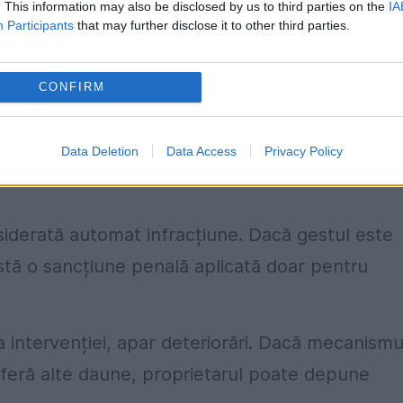
. This information may also be disclosed by us to third parties on the
IA
Participants
that may further disclose it to other third parties.
CONFIRM
Data Deletion
Data Access
Privacy Policy
te deveni o problemă ridicarea
siderată automat infracțiune. Dacă gestul este
istă o sancțiune penală aplicată doar pentru
a intervenției, apar deteriorări. Dacă mecanismu
uferă alte daune, proprietarul poate depune