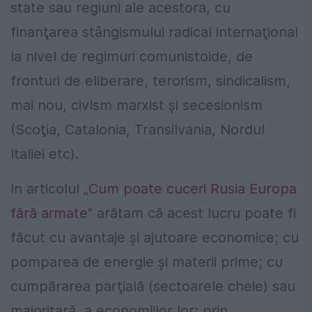
state sau regiuni ale acestora, cu
finanţarea stângismului radical internaţional
la nivel de regimuri comunistoide, de
fronturi de eliberare, terorism, sindicalism,
mai nou, civism marxist şi secesionism
(Scoţia, Catalonia, Transilvania, Nordul
Italiei etc).
In articolul „
Cum poate cuceri Rusia Europa
fără armate
” arătam că acest lucru poate fi
făcut cu avantaje şi ajutoare economice; cu
pomparea de energie şi materii prime; cu
cumpărarea parţială (sectoarele cheie) sau
majoritară a economiilor lor; prin