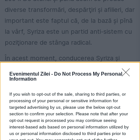
diverse transformări, despărţiri şi afilieri, dar
important este faptul că, de la bază şi pînă
la vârf, Syriza este un partid anti-sistem cu
poziţionare de stânga radical.
În acest moment, conducerea Syriza şi
guvernul grec sunt formate în mare parte
Evenimentul Zilei -
Do Not Process My Personal
Information
din personaje cu afiliere comunistă clară.
Alexis Tsipras (40 de ani) şi-a început
If you wish to opt-out of the sale, sharing to third parties, or
processing of your personal or sensitive information for
cariera politică ca activist în organizaţia de
targeted advertising by us, please use the below opt-out
tineret a partidului comunist. Este un
section to confirm your selection. Please note that after your
opt-out request is processed you may continue seeing
admirator al lui Che Guevara, Fidel Castro,
interest-based ads based on personal information utilized by
us or personal information disclosed to third parties prior to
Hugo Chavez.
your opt-out. You may separately opt-out of the further