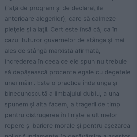
(faţă de program şi de declaraţiile
anterioare alegerilor), care să calmeze
pieţele şi aliaţii. Cert este însă că, ca în
cazul tuturor guvernelor de stânga şi mai
ales de stângă marxistă afirmată,
încrederea în ceea ce ele spun nu trebuie
să depăşească procente egale cu degetele
unei mâini. Este o practică îndelungă şi
binecunoscută a limbajului dublu, a una
spunem şi alta facem, a tragerii de timp
pentru distrugerea în linişte a ultimelor
repere şi bariere morale şi pentru aşezarea
noilor fundamente (o desăvârşire a acestor