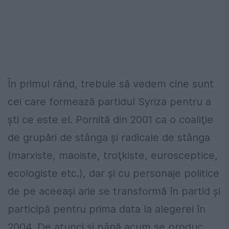
În primul rând, trebuie să vedem cine sunt
cei care formează partidul Syriza pentru a
şti ce este el. Pornită din 2001 ca o coaliţie
de grupări de stânga şi radicale de stânga
(marxiste, maoiste, troţkiste, eurosceptice,
ecologiste etc.), dar şi cu personaje politice
de pe aceeaşi arie se transformă în partid şi
participă pentru prima data la alegerei în
2004. De atunci şi până acum se produc