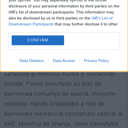
disclosure of your personal information by third parties on the
IAB’s list of downstream participants. This information may
also be disclosed by us to third parties on the
IAB’s List of
Ministrul afacerilor externe, Nikos Kotzias a
Downstream Participants
that may further disclose it to other
third parties.
fost membru al Comitetului Central al
CONFIRM
Partidului Comunist Grec (KKE), ministrul
economiei şi infrastructurii, Giogios
Data Deletion
Data Access
Privacy Policy
Stathakis, ministrul energiei Panaghiotis
Lafazanis şi ministrul muncii şi solidarităţii
sociale, Panos Skourletis au fost de
asemenea comunişti de seamă. Viceprim-
ministrul Yiannis Dragasakis a fost de
asemenea membru al comitetului central al
KKE. Ministrul de finanţe, Yanis Varoufakis