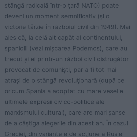
stângă radicală într-o ţară NATO) poate
deveni un moment semnificativ (şi o
victorie târzie în războiul civil din 1949). Mai
ales că, la celălalt capăt al continentului,
spaniolii (vezi mişcarea Podemos), care au
trecut şi ei printr-un război civil distrugător
provocat de comunişti, par a fi tot mai
atraşi de o stângă revoluţionară (după ce
oricum Spania a adoptat cu mare veselie
ultimele expresii civico-politice ale
marxismului cultural), care are mari şanse
de a câştiga alegerile din acest an. În cazul
Greciei, din variantele de acţiune a Rusiei