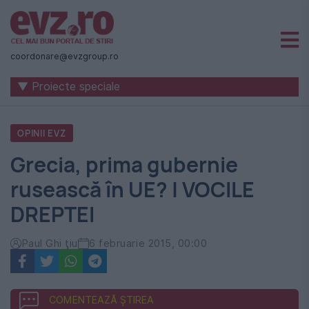
Știri
naționale
coordonare@evzgroup.ro
și
▼ Proiecte speciale
internaționale
|
OPINII EVZ
România
Grecia, prima gubernie
-
rusească în UE? | VOCILE
Evenimentul
DREPTEI
Zilei
Paul Ghi ţiu
6 februarie 2015, 00:00
COMENTEAZĂ ȘTIREA