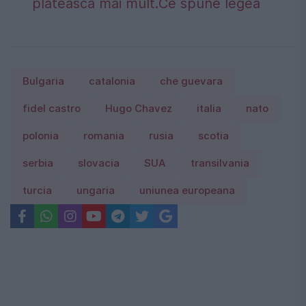
plătească mai mult.Ce spune legea
Bulgaria
catalonia
che guevara
fidel castro
Hugo Chavez
italia
nato
polonia
romania
rusia
scotia
serbia
slovacia
SUA
transilvania
turcia
ungaria
uniunea europeana