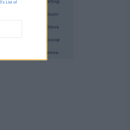
SmartDigi
B’s List of
ile
Exclusiv
Moldova
Horoscop
Vremea