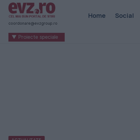
Știri
Home
Social
naționale
coordonare@evzgroup.ro
și
▼ Proiecte speciale
internaționale
|
România
-
Evenimentul
Zilei