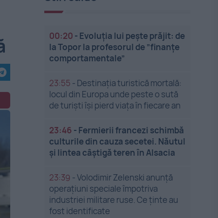
00:20
-
Evoluția lui pește prăjit: de
ă
la Topor la profesorul de ”finanțe
comportamentale”
23:55
-
Destinația turistică mortală:
locul din Europa unde peste o sută
de turiști își pierd viața în fiecare an
23:46
-
Fermierii francezi schimbă
culturile din cauza secetei. Năutul
și lintea câștigă teren în Alsacia
23:39
-
Volodimir Zelenski anunță
operațiuni speciale împotriva
industriei militare ruse. Ce ținte au
fost identificate