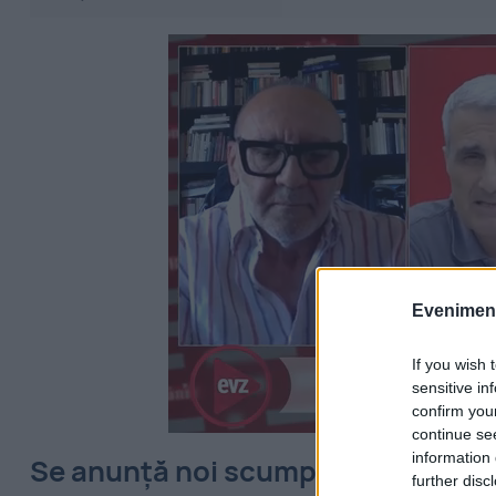
Evenimentu
If you wish 
sensitive in
confirm you
continue se
information 
Se anunță noi scumpiri la gaze. Ave
further disc