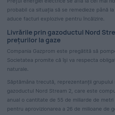
Prețul energiei electrice se află la cel mai ridi
probabil ca situația să se remedieze până la 
aduce facturi explozive pentru încălzire.
Livrările prin gazoductul Nord St
prețurilor la gaze
Compania Gazprom este pregătită să pompez
Societatea promite că își va respecta obligaț
naturale.
Săptămâna trecută, reprezentanții grupului ru
gazoductul Nord Stream 2, care este compus 
anual o cantitate de 55 de miliarde de metri
pentru aprovizionarea a 26 de milioane de g