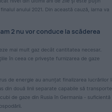
cat nivel din ultimii ani de zile și este puțin
finalul anului 2021. Din această cauză, iarna va
ream 2 nu vor conduce la scăderea
e mai mult gaz decât cantitatea necesar.
iile în ceea ce privește furnizarea de gaze
s de energie au anunțat finalizarea lucrărilor l
din două linii separate capabile să transporte
 cubi de gaze din Rusia în Germania - suficientă
ospodării.