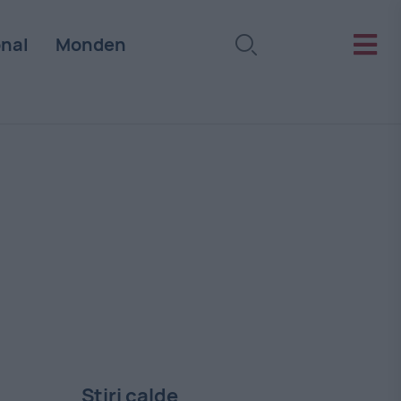
onal
Monden
Stiri calde