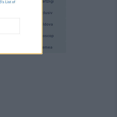
SmartDigi
B’s List of
Exclusiv
ţei
Moldova
Horoscop
Vremea