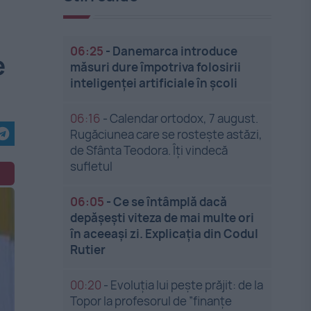
06:25
-
Danemarca introduce
e
măsuri dure împotriva folosirii
inteligenței artificiale în școli
06:16
-
Calendar ortodox, 7 august.
Rugăciunea care se rostește astăzi,
de Sfânta Teodora. Îți vindecă
sufletul
06:05
-
Ce se întâmplă dacă
depășești viteza de mai multe ori
în aceeași zi. Explicația din Codul
Rutier
00:20
-
Evoluția lui pește prăjit: de la
Topor la profesorul de ”finanțe