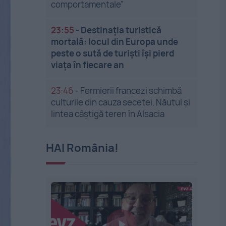
comportamentale”
23:55
-
Destinația turistică
mortală: locul din Europa unde
peste o sută de turiști își pierd
viața în fiecare an
23:46
-
Fermierii francezi schimbă
culturile din cauza secetei. Năutul și
lintea câștigă teren în Alsacia
HAI România!