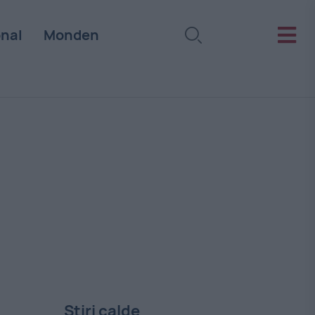
onal
Monden
Stiri calde