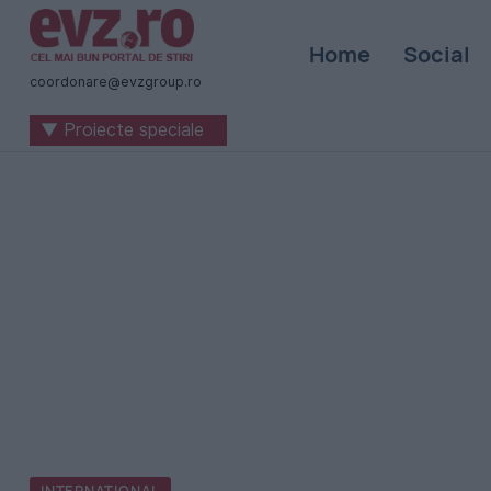
Știri
Home
Social
naționale
coordonare@evzgroup.ro
și
▼ Proiecte speciale
internaționale
|
România
-
Evenimentul
Zilei