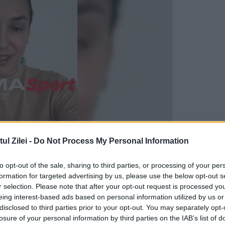
l Zilei -
Do Not Process My Personal Information
grafia în care putem vedea anexarea de către
to opt-out of the sale, sharing to third parties, or processing of your per
formation for targeted advertising by us, please use the below opt-out s
r selection. Please note that after your opt-out request is processed y
ă şi plasează Crimeea pe teritoriul ucrainian. În
eing interest-based ads based on personal information utilized by us or
disclosed to third parties prior to your opt-out. You may separately opt-
ia administrată de Kiev, ceea ce a costat
losure of your personal information by third parties on the IAB’s list of