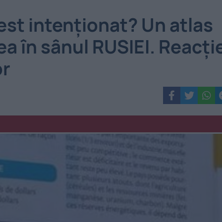
est intenţionat? Un atlas
a în sânul RUSIEI. Reacţi
or