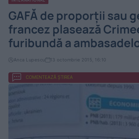
INTERNATIONAL
GAFĂ de proporţii sau g
francez plasează Crimee
furibundă a ambasadel
Anca Lupescu
13 octombrie 2015, 16:10
COMENTEAZĂ ȘTIREA