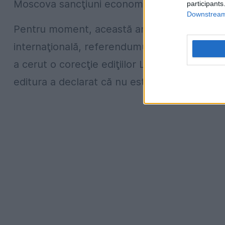
Moscova sancţiuni economice din partea Uni
participants
Downstream 
Pentru moment, această anexare este consid
internaţională, referendumul nefiind validat.
a cerut o corecţie ediţiilor Larousse. Conta
editura a declarat că nu este în măsură să f