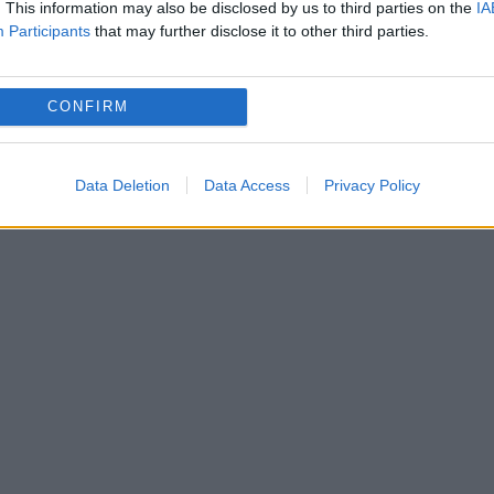
unii Europene.
. This information may also be disclosed by us to third parties on the
IA
Participants
that may further disclose it to other third parties.
erată ilegală de către comunitatea
 De cealaltă parte, ambasada Ucrainei şi a Fran
CONFIRM
ctat de Huffingtonpost în această dimineaţa,
urnizeze explicaţii momentan.
Data Deletion
Data Access
Privacy Policy