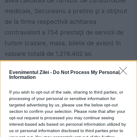
avea calitatea de furnizor de consumabile
medicale, Secureanu a pretins şi a obţinut
de la firma respectivă achitarea
contravalorii a 754 prestaţii de servicii de
turism (cazare, masa, bilete de avion) în
valoare totală de 1.279.402 lei.
Pachetele turistice
Evenimentul Zilei -
Do Not Process My Personal
Information
De pachetele turistice a beneficiat în cea
If you wish to opt-out of the sale, sharing to third parties, or
mai mare parte Secureanu, dar şi apropiaţi
processing of your personal or sensitive information for
ai săi: prieteni, membri de familie, medici şi
targeted advertising by us, please use the below opt-out
section to confirm your selection. Please note that after your
alţi angajaţi ai spitalului. Toate pachetele
opt-out request is processed you may continue seeing
interest-based ads based on personal information utilized by
turistice au fost achiziţionate prin
us or personal information disclosed to third parties prior to
intermediul aceleiaşi agenţii de turism,
your opt-out. You may separately opt-out of the further