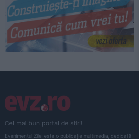
Linkuri utile
Cel mai bun portal de stiri!
Evenimentul Zilei este o publicație multimedia, dedicată