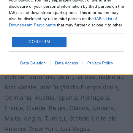
disclosure of your personal information by third parties on the
Secureanu fiind cel care decidea conţinutul
IAB’s list of downstream participants. This information may
also be disclosed by us to third parties on the
IAB’s List of
pachetului, când şi unde urma a fi
Downstream Participants
that may further disclose it to other
efectuată deplasarea, persoanele
third parties.
participante.
CONFIRM
Serviciile turistice au constat în
Data Deletion
Data Access
Privacy Policy
achiziţionarea de bilete avion, cazare,
închirieri auto, mic dejun, iar destinaţiile au
fost variate, atât în ţări din Europa (Italia,
Germania, Austria, Spania, Portugalia,
Franţa, Elveţia, Belgia, Olanda, Ungaria,
Malta, Anglia, Turcia,), Statele Unite ale
Americii (New York, Las Vegas,