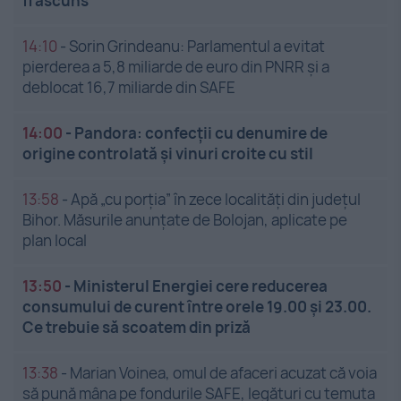
fi ascuns
14:10
-
Sorin Grindeanu: Parlamentul a evitat
pierderea a 5,8 miliarde de euro din PNRR și a
deblocat 16,7 miliarde din SAFE
14:00
-
Pandora: confecții cu denumire de
origine controlată și vinuri croite cu stil
13:58
-
Apă „cu porția” în zece localități din județul
Bihor. Măsurile anunțate de Bolojan, aplicate pe
plan local
13:50
-
Ministerul Energiei cere reducerea
consumului de curent între orele 19.00 și 23.00.
Ce trebuie să scoatem din priză
13:38
-
Marian Voinea, omul de afaceri acuzat că voia
să pună mâna pe fondurile SAFE, legături cu temuta