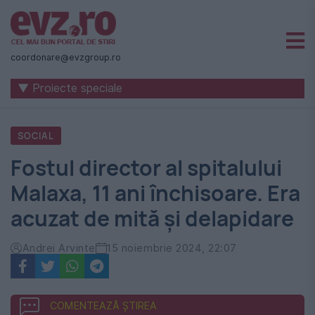
Știri
naționale
coordonare@evzgroup.ro
și
▼ Proiecte speciale
internaționale
|
SOCIAL
România
Fostul director al spitalului
-
Malaxa, 11 ani închisoare. Era
Evenimentul
acuzat de mită şi delapidare
Zilei
Andrei Arvinte
15 noiembrie 2024, 22:07
COMENTEAZĂ ȘTIREA