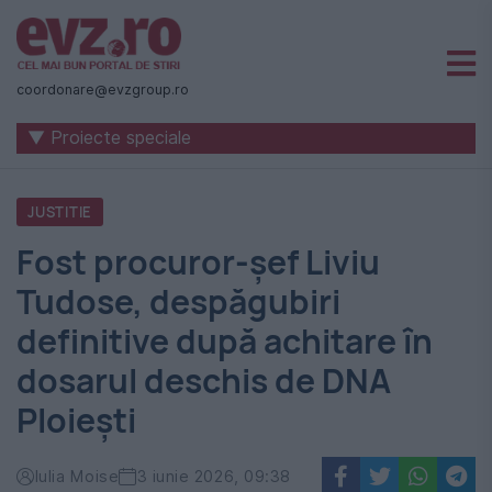
Știri
naționale
coordonare@evzgroup.ro
și
▼ Proiecte speciale
internaționale
|
JUSTITIE
România
Fost procuror-șef Liviu
-
Tudose, despăgubiri
Evenimentul
definitive după achitare în
Zilei
dosarul deschis de DNA
Ploiești
Iulia Moise
3 iunie 2026, 09:38