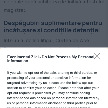
nelegale după achitarea definitivă a fostului
magistrat.
Despăgubiri suplimentare pentru
încătușare și condițiile detenției
Într-un al doilea litigiu, Curtea de Apel
București a analizat modalitatea în care
fostul procuror a fost tratat în timpul
Evenimentul Zilei -
Do Not Process My Personal
Information
măsurilor dispuse împotriva sa.
If you wish to opt-out of the sale, sharing to third parties, or
Prin
decizia civilă nr. 545A din 27 mai 2025
,
processing of your personal or sensitive information for
targeted advertising by us, please use the below opt-out
instanța a acordat mai multe categorii de
section to confirm your selection. Please note that after your
opt-out request is processed you may continue seeing
despăgubiri morale.
interest-based ads based on personal information utilized by
us or personal information disclosed to third parties prior to
Astfel, Direcția Generală de Poliție a
your opt-out. You may separately opt-out of the further