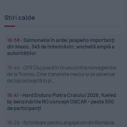
Stiri calde
16:58
-
Salmonella în ardei jalapeño importanți
din Mexic. 345 de îmbolnăviri; anchetă amplă a
autorităților
16:49
-
CFR Cluj joacă în Gruia contra norvegienilor
de la Tromso. Cine transmite meciul și ce adversar
de top așteaptă în pl...
16:41
-
Hard Enduro Piatra Craiului 2026, fueled
by benzinăriile RO concept OSCAR – peste 500
de participanți
16:29
-
Schimbare pentru angajatorii din România.