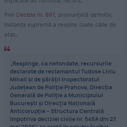
implicate au formulat recurs.
Prin
Decizia nr. 897
, pronunțată definitiv,
instanța supremă a respins toate căile de
atac.
„Respinge, ca nefondate, recursurile
declarate de reclamantul Tudose Liviu
Mihail şi de pârâţii Inspectoratul
Judeţean de Poliţie Prahova, Direcţia
Generală de Poliţie a Municipiului
Bucureşti şi Direcţia Naţională
Anticorupţie – Structura Centrală
împotriva deciziei civile nr. 545A din 27
mai 2025”, se arată în soluția Înaltei