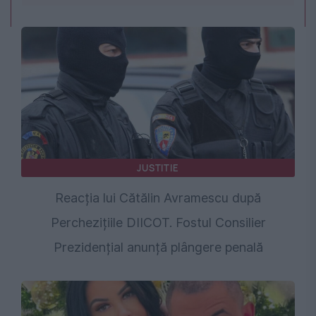
JUSTITIE
Reacția lui Cătălin Avramescu după
Perchezițiile DIICOT. Fostul Consilier
Prezidențial anunță plângere penală