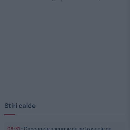
Stiri calde
08:31
-
Capcanele ascunse de pe traseele de