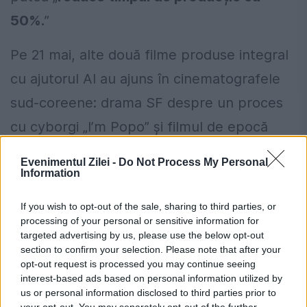
50%.
”
Pe 21 mai, alte două filme produse integral
cu ajutorul AI au ajuns în cinematografele
sud-coreene: drama SF despre un proces
cu cyborgi „I’m Popo” și filmul de epocă
„Man in Hanbok”.
Evenimentul Zilei -
Do Not Process My Personal
Information
Guvernul sud-coreean investește
masiv în filmele cu AI
If you wish to opt-out of the sale, sharing to third parties, or
processing of your personal or sensitive information for
Extinderea rapidă a producțiilor care
targeted advertising by us, please use the below opt-out
section to confirm your selection. Please note that after your
utilizează inteligență artificială este
opt-out request is processed you may continue seeing
interest-based ads based on personal information utilized by
susținută și de investiții publice importante.
us or personal information disclosed to third parties prior to
your opt-out. You may separately opt-out of the further