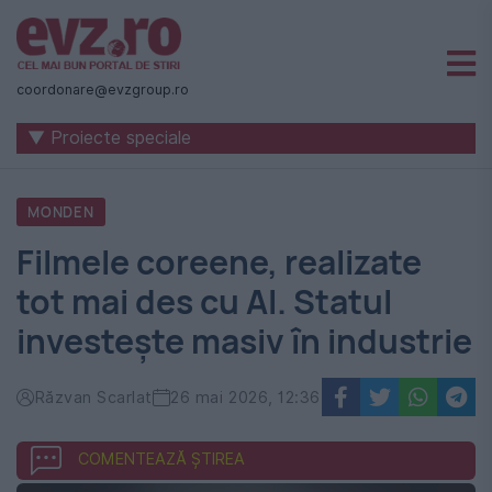
Știri
naționale
coordonare@evzgroup.ro
și
▼ Proiecte speciale
internaționale
|
MONDEN
România
Filmele coreene, realizate
-
tot mai des cu AI. Statul
Evenimentul
investește masiv în industrie
Zilei
Răzvan Scarlat
26 mai 2026, 12:36
COMENTEAZĂ ȘTIREA