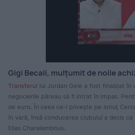
Gigi Becali, mulțumit de noile achiz
Transferul
lui Jordan Gele a fost finalizat î
negocierile păreau să fi intrat în impas. Pe
de euro. În ceea ce-l privește pe Ionuț Cercel
în vară, însă conducerea clubului a decis c
Elias Charalambous.