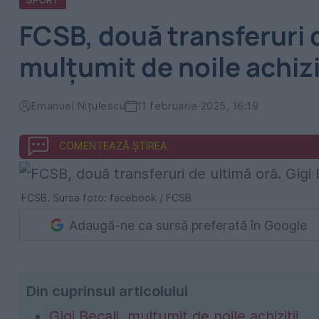
SPORT
FCSB, două transferuri d
mulțumit de noile achizi
Emanuel Nițulescu
11 februarie 2025, 16:19
COMENTEAZĂ ȘTIREA
FCSB. Sursa foto: facebook / FCSB
Adaugă-ne ca sursă preferată în Google
Din cuprinsul articolului
Gigi Becali, mulțumit de noile achiziții