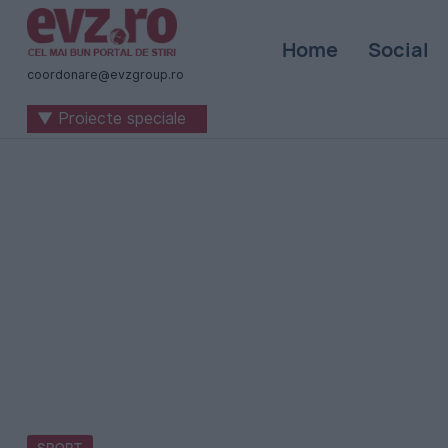
Știri
Home
Social
naționale
coordonare@evzgroup.ro
și
▼ Proiecte speciale
internaționale
|
România
-
Evenimentul
Zilei