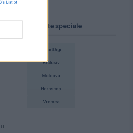
B’s List of
Proiecte speciale
SmartDigi
Exclusiv
Moldova
Horoscop
Vremea
-ul