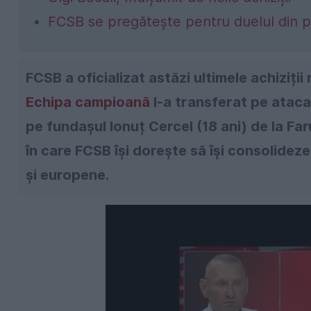
FCSB se pregătește pentru duelul din p
FCSB a oficializat astăzi ultimele achiziții
Echipa campioană
l-a transferat pe ataca
pe fundașul Ionuț Cercel (18 ani) de la Fa
în care FCSB își dorește să își consolideze
și europene.