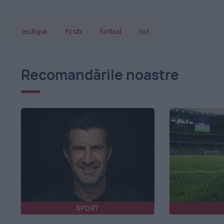
echipa
fcsb
fotbal
lot
Recomandările noastre
SPORT