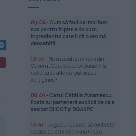
09:04
-
Cum să faci cel mai bun
sos pentru friptura de porc.
Ingredientul care îi dă o aromă
deosebită
08:56
-
Nu a ascultat nimeni din
Guvern „Cotele apelor Dunării” la
radio ca să afle că râul scade
vertiginos?
08:49
-
Cazul Cătălin Avramescu.
Fosta lui parteneră explică de ce a
sesizat DIICOT și DGASPC
08:41
-
Rugăciunea care se rostește
astăzi, de Schimbarea la Față a