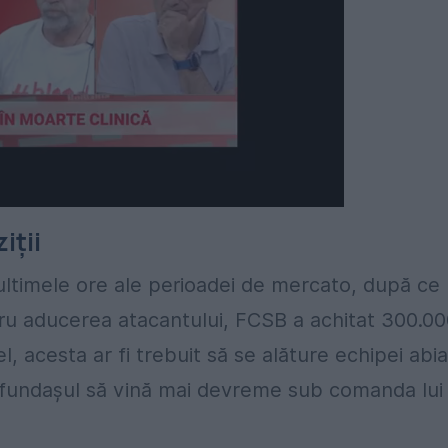
iții
n ultimele ore ale perioadei de mercato, după ce
ntru aducerea atacantului, FCSB a achitat 300.0
, acesta ar fi trebuit să se alăture echipei abia
a fundașul să vină mai devreme sub comanda lui