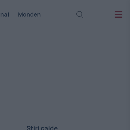
onal
Monden
Stiri calde