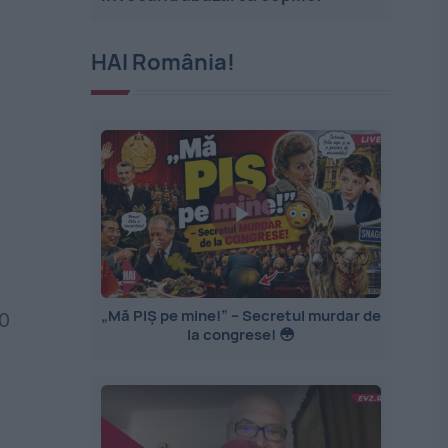
HAI România!
„Mă PIȘ pe mine!” – Secretul murdar de
00
la congrese! 😳