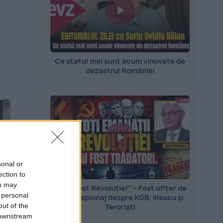
t
d
Ce statui mai sunt acum vinovate de
dezastrul României
sonal or
ection to
ou may
„Nu a fost Revoluție!” – Fost ofițer de
 personal
contraspionaj despre KGB, Iliescu și
out of the
Teroriști
 downstream