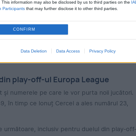
. This information may also be disclosed by us to third parties on the
IA
Participants
that may further disclose it to other third parties.
CONFIRM
Data Deletion
Data Access
Privacy Policy
din play-off-ul Europa League
at și numerele pe care le vor purta noii jucători.
9, în timp ce Ionuț Cercel a ales numărul 23,
e următoare, inclusiv pentru duelul din play-off