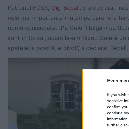
Patronul FCSB,
Gigi Becali
, s-a declarat înc
cele mai importante mutări pe care le-a făcut 
nume consacrate. „Pe Gele îl băgăm cu Buzăul
sunt în fotbal, acum le-am făcut. Gele e un 
spatele la poartă, e pivot”, a declarat Becali.
Evenimentu
If you wish 
sensitive in
confirm you
continue se
information 
further disc