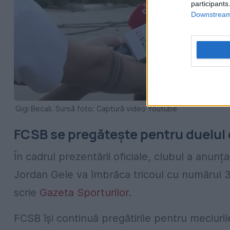
participants
Downstream 
Gigi Becali. Sursă foto: Captură video Youtube
FCSB se pregătește pentru duelul 
În cadrul prezentării oficiale, clubul a anunț
Jordan Gele va îmbrăca tricoul cu numărul 3
scrie
Gazeta Sporturilor
.
FCSB își continuă pregătirile pentru meciuril