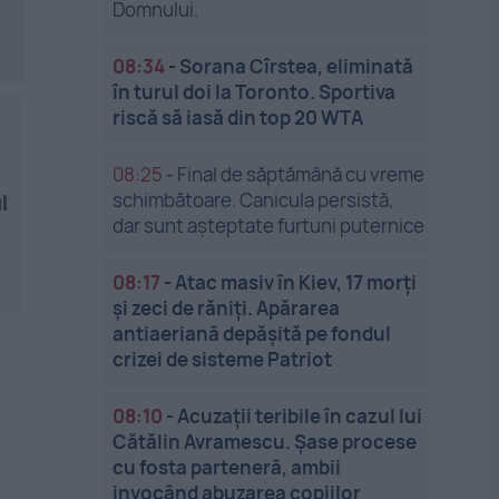
Domnului.
08:34
-
Sorana Cîrstea, eliminată
în turul doi la Toronto. Sportiva
riscă să iasă din top 20 WTA
08:25
-
Final de săptămână cu vreme
schimbătoare. Canicula persistă,
l
dar sunt așteptate furtuni puternice
08:17
-
Atac masiv în Kiev, 17 morți
și zeci de răniți. Apărarea
antiaeriană depășită pe fondul
crizei de sisteme Patriot
08:10
-
Acuzații teribile în cazul lui
Cătălin Avramescu. Șase procese
cu fosta parteneră, ambii
invocând abuzarea copiilor