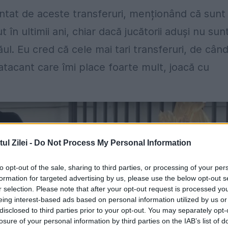
ântat de aceste transferuri, menționând că sunt
în ultimii ani, chiar dacă jucătorii aduși nu sun
. Eu cred că cele mai tari transferuri, de cân
atacant care îmi place foarte mult, joacă cu
l Zilei -
Do Not Process My Personal Information
to opt-out of the sale, sharing to third parties, or processing of your per
formation for targeted advertising by us, please use the below opt-out s
r selection. Please note that after your opt-out request is processed y
eing interest-based ads based on personal information utilized by us or
disclosed to third parties prior to your opt-out. You may separately opt-
losure of your personal information by third parties on the IAB’s list of