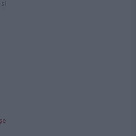
-și
așe