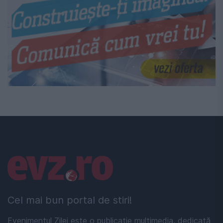
Linkuri utile
Cel mai bun portal de stiri!
Evenimentul Zilei este o publicație multimedia, dedicată