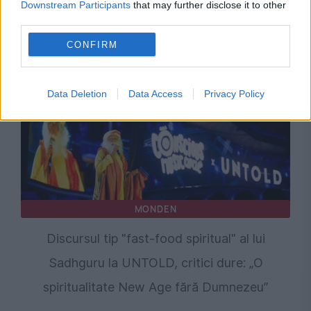
Downstream Participants
that may further disclose it to other
Recomandările noastre
third parties.
CONFIRM
Data Deletion
Data Access
Privacy Policy
MONDEN
Discursul tip "fast-food spiritual" al lui
Sadhguru la UNTOLD, critici dure: „O
spiritualitate New Age fără Dumnezeu”