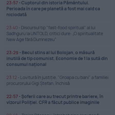
23:57
-
Cuptorul din istoria Pământului.
Perioada în care pe planetă a fost mai cald ca
niciodată
23:40
-
Discursul tip "fast-food spiritual" al lui
Sadhguru la UNTOLD, critici dure: „O spiritualitate
New Age fără Dumnezeu”
23:29
-
Becul stins al lui Bolojan, o măsură
inutilă de tip comunist. Economie de 1 la sută din
consumul național
23:12
-
Lovitură în justiție. "Groapa cu bani" a familiei
procurorului Gigi Ștefan, închisă
22:57
-
Șoferii care au trecut printre bariere, în
vizorul Poliției. CFR a făcut publice imaginile