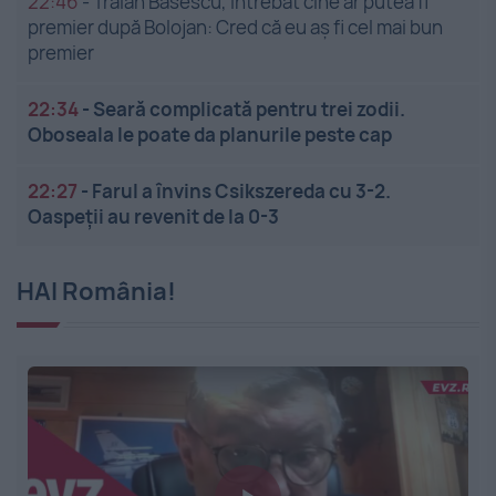
22:46
-
Traian Băsescu, întrebat cine ar putea fi
premier după Bolojan: Cred că eu aș fi cel mai bun
premier
22:34
-
Seară complicată pentru trei zodii.
Oboseala le poate da planurile peste cap
22:27
-
Farul a învins Csikszereda cu 3-2.
Oaspeții au revenit de la 0-3
HAI România!