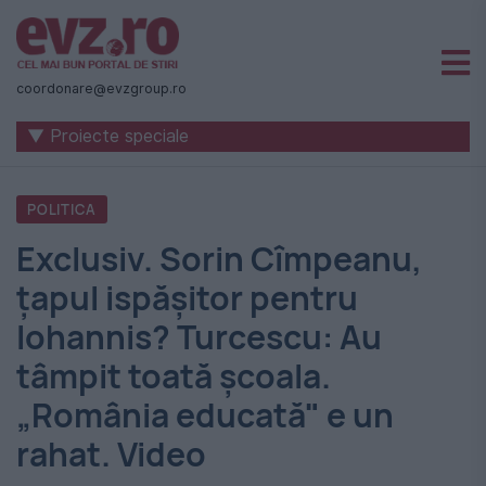
Știri
naționale
coordonare@evzgroup.ro
și
▼ Proiecte speciale
internaționale
|
POLITICA
România
Exclusiv. Sorin Cîmpeanu,
-
țapul ispășitor pentru
Evenimentul
Iohannis? Turcescu: Au
Zilei
tâmpit toată școala.
„România educată" e un
rahat. Video