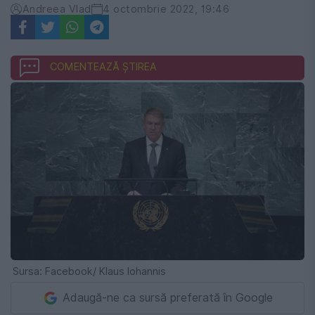
Andreea Vlad
4 octombrie 2022, 19:46
COMENTEAZĂ ȘTIREA
Sursa: Facebook/ Klaus Iohannis
Adaugă-ne ca sursă preferată în Google