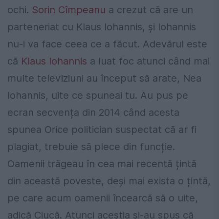
ochi.
Sorin Cîmpeanu
a crezut că are un
parteneriat cu Klaus Iohannis, și Iohannis
nu-i va face ceea ce a făcut. Adevărul este
că
Klaus Iohannis
a luat foc atunci când mai
multe televiziuni au început să arate, Nea
Iohannis, uite ce spuneai tu. Au pus pe
ecran secvența din 2014 când acesta
spunea Orice politician suspectat că ar fi
plagiat, trebuie să plece din funcție.
Oamenii trăgeau în cea mai recentă țintă
din această poveste, deși mai exista o țintă,
pe care acum oamenii încearcă să o uite,
adică Ciucă. Atunci aceștia și-au spus că