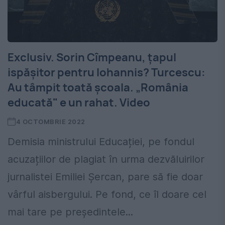
Exclusiv. Sorin Cîmpeanu, țapul
ispășitor pentru Iohannis? Turcescu:
Au tâmpit toată școala. „România
educată" e un rahat. Video
4 OCTOMBRIE 2022
Demisia ministrului Educației, pe fondul
acuzațiilor de plagiat în urma dezvăluirilor
jurnalistei Emiliei Șercan, pare să fie doar
vârful aisbergului. Pe fond, ce îl doare cel
mai tare pe președintele...