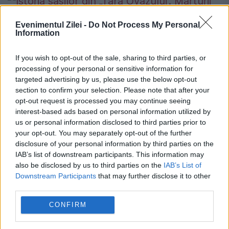
Evenimentul Zilei -
Do Not Process My Personal
Information
If you wish to opt-out of the sale, sharing to third parties, or
processing of your personal or sensitive information for
Istoria sașilor din „Țara Ovăzului”.
targeted advertising by us, please use the below opt-out
section to confirm your selection. Please note that after your
Mărturii emoționante ale Sofiei,
opt-out request is processed you may continue seeing
bătrâna de 94 de ani care evadează
interest-based ads based on personal information utilized by
primăvara din Germania pentru a
us or personal information disclosed to third parties prior to
your opt-out. You may separately opt-out of the further
spune povești în Transilvania
disclosure of your personal information by third parties on the
IAB’s list of downstream participants. This information may
15 NOIEMBRIE 2016
also be disclosed by us to third parties on the
IAB’s List of
Downstream Participants
that may further disclose it to other
Curtea Veche Publishing lansează trei
third parties.
proiecte unice dedicate mostenirii sașilor în
CONFIRM
Transilvania: cărtile Ruxandrei Hurezean