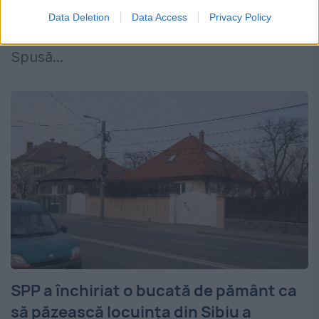
„Criț. Istoria, poveștile și viața unui sat de
Data Deletion
Data Access
Privacy Policy
sași” și „Povestea sașilor din Transilvania.
Spusă...
SPP a închiriat o bucată de pământ ca
să păzească locuința din Sibiu a