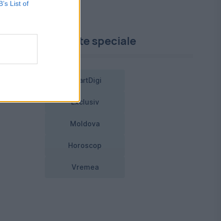
u.
B’s List of
Proiecte speciale
SmartDigi
u.
Exclusiv
Moldova
Horoscop
Vremea