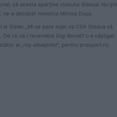
onal, că acesta aparține clubului Steaua. Nu ști
, ne-a declarat ministrul Mircea Dușa.
ori ai Stelei. „Mi se pare logic ca CSA Steaua să
De ce să-l revendice Gigi Becali? L-a câștigat
cător al „roș-albaștrilor”, pentru prosport.ro.