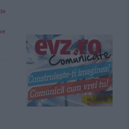
 de
axe