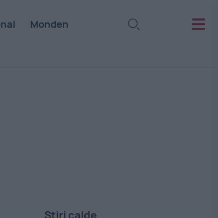
onal
Monden
Stiri calde