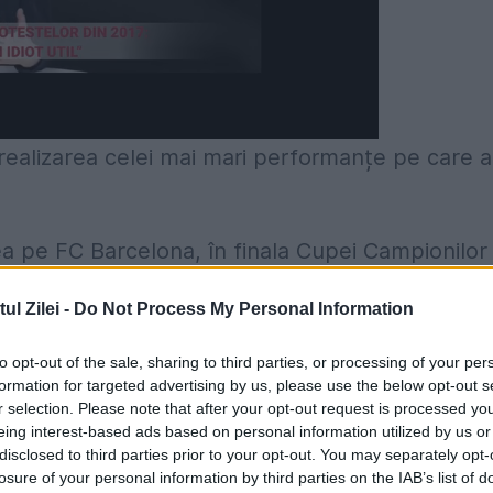
 realizarea celei mai mari performanțe pe care a
a pe FC Barcelona, în finala Cupei Campionilor
an” din Sevilla, scor 2-0, după executarea
l Zilei -
Do Not Process My Personal Information
putut fi egalată de niciun club din România, chia
to opt-out of the sale, sharing to third parties, or processing of your per
t al CCE (scor 0-4, cu AC Milan).
formation for targeted advertising by us, please use the below opt-out s
r selection. Please note that after your opt-out request is processed y
arte a eroilor de la Sevilla vor aniversa eveniment
eing interest-based ads based on personal information utilized by us or
disclosed to third parties prior to your opt-out. You may separately opt-
se vor număra Helmuth Duckadam, Adrian Bumbesc
losure of your personal information by third parties on the IAB’s list of