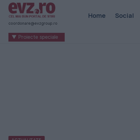
Știri
Home
Social
naționale
coordonare@evzgroup.ro
și
▼ Proiecte speciale
internaționale
|
România
-
Evenimentul
Zilei