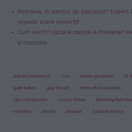
România, în pericol de blackout? Expert 
repede acele investiții”
Cum verifici dacă ai datorii la Primărie? M
și impozite
adrian bumbescu
cce
cheile gradistei
fc 
gabi balint
gigi becali
helmuth duckadam
liga campionilor
Lucian Bălan
Miodrag Beloded
romania
sevilla
Steaua
Tudorel Stoica