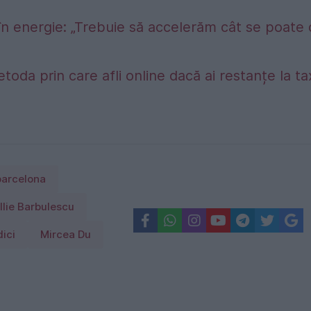
în energie: „Trebuie să accelerăm cât se poate
etoda prin care afli online dacă ai restanțe la t
barcelona
Ilie Barbulescu
ici
Mircea Du