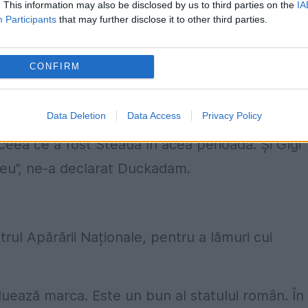
ca, Lucian Bălan, Gabi Balint sau Ilie Bărbulesc
. This information may also be disclosed by us to third parties on the
IA
Participants
that may further disclose it to other third parties.
CONFIRM
intre FC Steaua și Clubul Sportiv al Armatei
tic, trofeul de la Sevilla aparține entității
Data Deletion
Data Access
Privacy Policy
a, nu și palmaresul. Emblema nu este un trofe
ceea ce a fost Steaua în acea perioadă. Și Gigi
ofeu”, ne-a declarat Duckadam.
rul Apărării Naționale, pentru a lămuri cui
uează marca. Este un bun al statului român. În