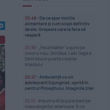
20:48
-
De ce apar moliile
alimentare și cum scapi definitiv
de ele. Greșeala care le face să
reapară
20:38
-
„Fecal Matter” a ajuns pe
covorul roșu. Zendaya, Lady Gaga și
Demi Moore poartă creațiile
brandului
20:27
-
Ambulanță cu un
adolescent înjunghiat, oprită în
centrul Ploieștiului. Imaginile zilei
20:15
-
Industria AI își pune banii pe
masa alegerilor americane. În ce