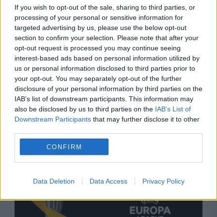
If you wish to opt-out of the sale, sharing to third parties, or
processing of your personal or sensitive information for
targeted advertising by us, please use the below opt-out
section to confirm your selection. Please note that after your
opt-out request is processed you may continue seeing
interest-based ads based on personal information utilized by
SPORT
us or personal information disclosed to third parties prior to
your opt-out. You may separately opt-out of the further
U Cluj, revenire spectaculoasă în Conference
disclosure of your personal information by third parties on the
League. Două goluri în două minute cu Brann.
IAB’s list of downstream participants. This information may
also be disclosed by us to third parties on the
IAB’s List of
Update
Downstream Participants
that may further disclose it to other
third parties.
CONFIRM
Data Deletion
Data Access
Privacy Policy