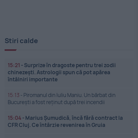
Stiri calde
15:21
-
Surprize în dragoste pentru trei zodii
chinezești. Astrologii spun că pot apărea
întâlniri importante
15:13
-
Piromanul din Iuliu Maniu. Un bărbat din
București a fost reținut după trei incendii
15:04
-
Marius Șumudică, încă fără contract la
CFR Cluj. Ce întârzie revenirea în Gruia