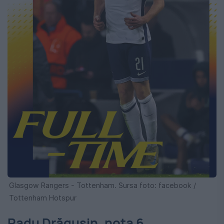
Glasgow Rangers - Tottenham. Sursa foto: facebook /
Tottenham Hotspur
Radu Drăgușin, nota 6