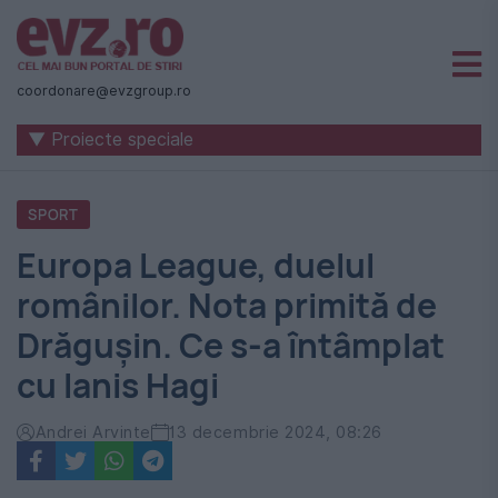
Știri
naționale
coordonare@evzgroup.ro
și
▼ Proiecte speciale
internaționale
|
SPORT
România
Europa League, duelul
-
românilor. Nota primită de
Evenimentul
Drăgușin. Ce s-a întâmplat
Zilei
cu Ianis Hagi
Andrei Arvinte
13 decembrie 2024, 08:26