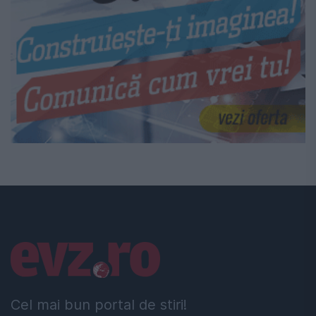
Linkuri utile
Cel mai bun portal de stiri!