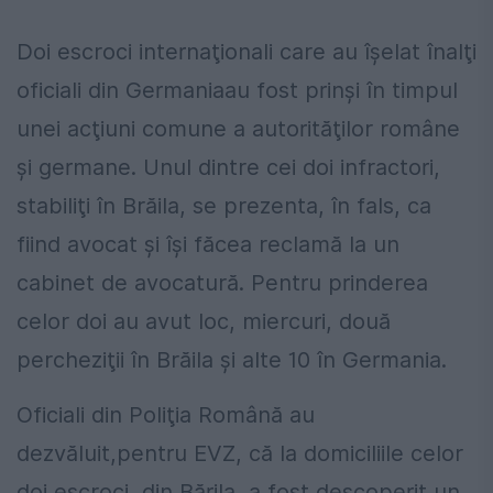
Doi escroci internaţionali care au îşelat înalţi
oficiali din Germaniaau fost prinşi în timpul
unei acţiuni comune a autorităţilor române
şi germane. Unul dintre cei doi infractori,
stabiliţi în Brăila, se prezenta, în fals, ca
fiind avocat şi îşi făcea reclamă la un
cabinet de avocatură. Pentru prinderea
celor doi au avut loc, miercuri, două
percheziţii în Brăila şi alte 10 în Germania.
Oficiali din Poliţia Română au
dezvăluit,pentru EVZ, că la domiciliile celor
doi escroci, din Bărila, a fost descoperit un