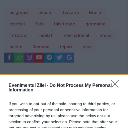
asigurari
avocat
bavaria
Braila
escroci
fals
falsificate
germania
infractor
inselat
international
oficiali
politie
Romana
tepari
tepe
Evenimentul Zilei -
Do Not Process My Personal
Information
If you wish to opt-out of the sale, sharing to third parties, or
processing of your personal or sensitive information for
targeted advertising by us, please use the below opt-out
section to confirm your selection. Please note that after your
opt-out request is processed you may continue seeing