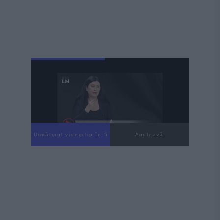
Următorul videoclip în 4
Anulează