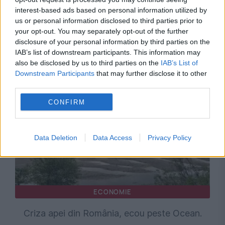
interest-based ads based on personal information utilized by
us or personal information disclosed to third parties prior to
your opt-out. You may separately opt-out of the further
disclosure of your personal information by third parties on the
IAB’s list of downstream participants. This information may
Recomandările noastre
also be disclosed by us to third parties on the
IAB’s List of
Downstream Participants
that may further disclose it to other
third parties.
CONFIRM
Data Deletion
Data Access
Privacy Policy
ECONOMIE
Criza apei din România, ecou peste Ocean.