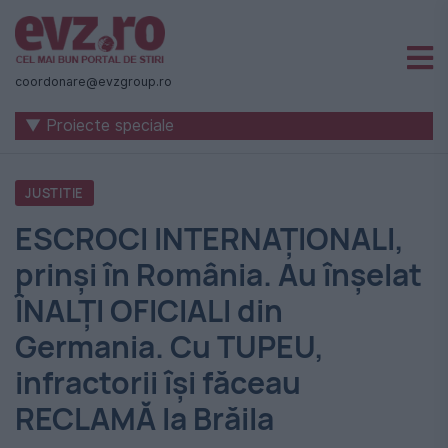
Știri
naționale
coordonare@evzgroup.ro
și
▼ Proiecte speciale
internaționale
|
JUSTITIE
România
ESCROCI INTERNAŢIONALI,
-
prinşi în România. Au înşelat
Evenimentul
ÎNALŢI OFICIALI din
Zilei
Germania. Cu TUPEU,
infractorii îşi făceau
RECLAMĂ la Brăila