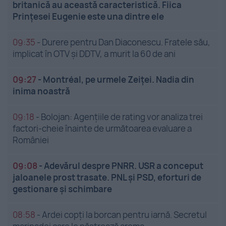
britanică au această caracteristică. Fiica
Prințesei Eugenie este una dintre ele
09:35
-
Durere pentru Dan Diaconescu. Fratele său,
implicat în OTV și DDTV, a murit la 60 de ani
09:27
-
Montréal, pe urmele Zeiței. Nadia din
inima noastră
09:18
-
Bolojan: Agențiile de rating vor analiza trei
factori-cheie înainte de următoarea evaluare a
României
09:08
-
Adevărul despre PNRR. USR a conceput
jaloanele prost trasate. PNL și PSD, eforturi de
gestionare și schimbare
08:58
-
Ardei copți la borcan pentru iarnă. Secretul