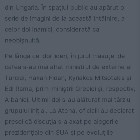
din Ungaria. În spațiul public au apărut o
serie de imagini de la această întâlnire, a
celor doi inamici, considerată ca
neobișnuită.
Pe lângă cei doi lideri, în jurul măsuței de
cafea s-au mai aflat ministrul de externe al
Turciei, Hakan Fidan, Kyriakos Mitsotakis şi
Edi Rama, prim-miniştrii Greciei şi, respectiv,
Albaniei. Ultimii doi s-au alăturat mai târziu
grupului inițial. La Atena, oficialii au declarat
presei că discuţia s-a axat pe alegerile
prezidenţiale din SUA şi pe evoluţiile