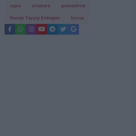
cipru
intalnire
presedinte
Recep Tayyip Erdogan
turcia