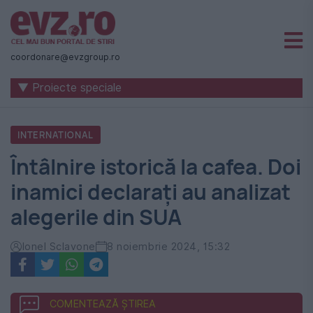
Știri
naționale
coordonare@evzgroup.ro
și
▼ Proiecte speciale
internaționale
|
INTERNATIONAL
România
Întâlnire istorică la cafea. Doi
-
inamici declarați au analizat
Evenimentul
alegerile din SUA
Zilei
Ionel Sclavone
8 noiembrie 2024, 15:32
COMENTEAZĂ ȘTIREA