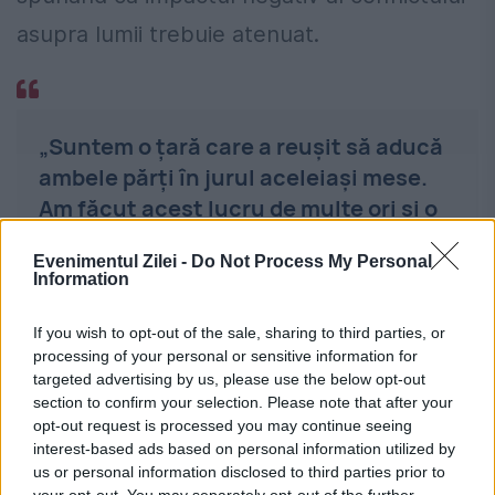
asupra lumii trebuie atenuat.
„Suntem o țară care a reușit să aducă
ambele părți în jurul aceleiași mese.
Am făcut acest lucru de multe ori și o
putem face din nou. Acest război
Evenimentul Zilei -
Do Not Process My Personal
trebuie să înceteze acum. Ne-am
Information
concentrat eforturile asupra păcii și
vom continua să facem acest lucru”, a
If you wish to opt-out of the sale, sharing to third parties, or
processing of your personal or sensitive information for
declarat Erdogan.
targeted advertising by us, please use the below opt-out
section to confirm your selection. Please note that after your
opt-out request is processed you may continue seeing
De altfel, Turcia a mai găzduit o serie de
interest-based ads based on personal information utilized by
us or personal information disclosed to third parties prior to
negocieri pentru pace, în primele luni de
your opt-out. You may separately opt-out of the further