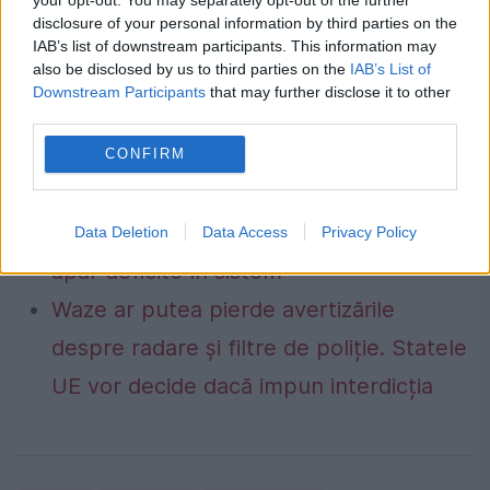
război. La acel moment, nu s-a ajuns la nici
disclosure of your personal information by third parties on the
IAB’s list of downstream participants. This information may
un rezultat.
also be disclosed by us to third parties on the
IAB’s List of
Downstream Participants
that may further disclose it to other
Guvernul a adoptat noi măsuri de
third parties.
siguranță pentru piața de energie
CONFIRM
electrică. Transelectrica poate limita
consumul între orele 19:00 și 23:00 dacă
Data Deletion
Data Access
Privacy Policy
apar deficite în sistem
Waze ar putea pierde avertizările
despre radare și filtre de poliție. Statele
UE vor decide dacă impun interdicția