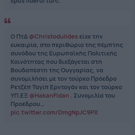
spus liderul turc.
Ο ΠτΔ
@Christodulides
είχε την
ευκαιρία, στο περιθώριο της πέμπτης
συνόδου της Ευρωπαϊκής Πολιτικής
Κοινότητας που διεξάγεται στη
Βουδαπέστη της Ουγγαρίας, να
συνομιλήσει με τον τούρκο Πρόεδρο
Ρετζέπ Ταγίπ Ερντογάν και τον τούρκο
ΥΠ.ΕΞ
@HakanFidan
. Συνομιλία του
Προέδρου…
pic.twitter.com/DmgNpJC9PX