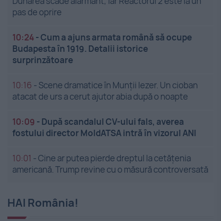
Dunărea scade alarmant, iar Reactorul 2 este la un
pas de oprire
10:24
-
Cum a ajuns armata română să ocupe
Budapesta în 1919. Detalii istorice
surprinzătoare
10:16
-
Scene dramatice în Munții Iezer. Un cioban
atacat de urs a cerut ajutor abia după o noapte
10:09
-
După scandalul CV-ului fals, averea
fostului director MoldATSA intră în vizorul ANI
10:01
-
Cine ar putea pierde dreptul la cetățenia
americană. Trump revine cu o măsură controversată
HAI România!