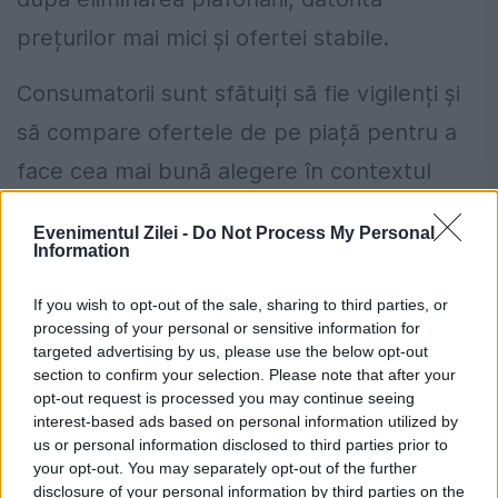
prețurilor mai mici și ofertei stabile.
Consumatorii sunt sfătuiți să fie vigilenți și
să compare ofertele de pe piață pentru a
face cea mai bună alegere în contextul
liberalizării prețurilor la energie electrică și
Evenimentul Zilei -
Do Not Process My Personal
gaze.
Information
If you wish to opt-out of the sale, sharing to third parties, or
Cum verifici dacă ai datorii la Primărie?
processing of your personal or sensitive information for
Metoda prin care afli online dacă ai
targeted advertising by us, please use the below opt-out
section to confirm your selection. Please note that after your
restanțe la taxe și impozite
opt-out request is processed you may continue seeing
interest-based ads based on personal information utilized by
Regula pe care mulți români din
us or personal information disclosed to third parties prior to
străinătate nu o cunosc despre
your opt-out. You may separately opt-out of the further
disclosure of your personal information by third parties on the