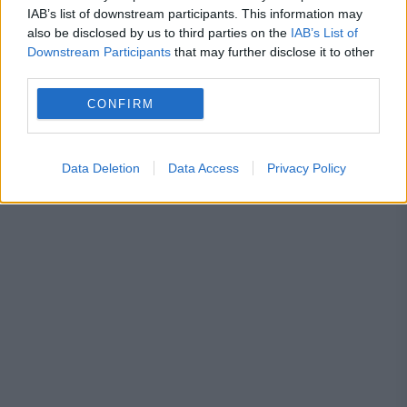
contribuțiile la pensie
IAB’s list of downstream participants. This information may
also be disclosed by us to third parties on the
IAB’s List of
Downstream Participants
that may further disclose it to other
third parties.
CONFIRM
energie
furnizor
gaze
hidroelectrica
plafonare
PPC
Data Deletion
Data Access
Privacy Policy