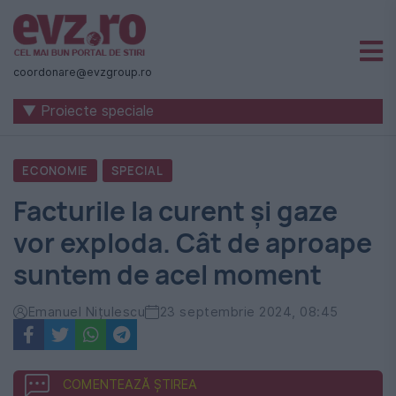
Știri
naționale
coordonare@evzgroup.ro
și
▼ Proiecte speciale
internaționale
|
ECONOMIE
SPECIAL
România
Facturile la curent și gaze
-
vor exploda. Cât de aproape
Evenimentul
suntem de acel moment
Zilei
Emanuel Nițulescu
23 septembrie 2024, 08:45
COMENTEAZĂ ȘTIREA