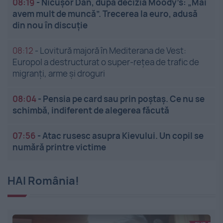
08:19
-
Nicușor Dan, după decizia Moody’s: „Mai
avem mult de muncă”. Trecerea la euro, adusă
din nou în discuție
08:12
-
Lovitură majoră în Mediterana de Vest:
Europol a destructurat o super-rețea de trafic de
migranți, arme și droguri
08:04
-
Pensia pe card sau prin poștaș. Ce nu se
schimbă, indiferent de alegerea făcută
07:56
-
Atac rusesc asupra Kievului. Un copil se
numără printre victime
HAI România!