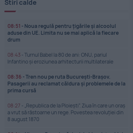
Stiri calde
08:51
-
Noua regulă pentru țigările și alcoolul
aduse din UE. Limita nu se mai aplică la fiecare
drum
08:43
-
Turnul Babel la 80 de ani: ONU, pariul
Infantino și eroziunea arhitecturii multilaterale
08:36
-
Tren nou pe ruta București-Brașov.
Pasagerii au reclamat căldura și problemele de la
prima cursă
08:27
-
„Republica de la Ploiești”. Ziua în care un oraș
a vrut să răstoarne un rege. Povestea revoluției din
8 august 1870