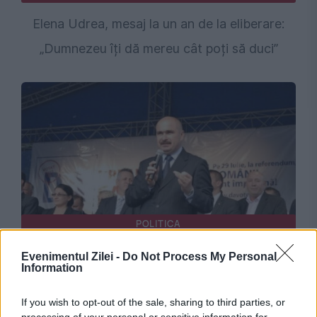
Elena Udrea, mesaj la un an de la eliberare:
„Dumnezeu îți dă mereu cât poți să duci”
POLITICA
Elena Udrea a publicat imagini uitate cu
Evenimentul Zilei -
Do Not Process My Personal
Information
Bolojan: Nu vrea să se știe că a luptat pentru
demiterea lui Traian Băsescu
If you wish to opt-out of the sale, sharing to third parties, or
processing of your personal or sensitive information for