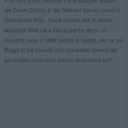
PNL-işti, cum rămâne cu acuzaţiile aduse
de Dorin Cocoş şi de Gabriel Sandu privind
finanţarea PDL. Dacă Udrea stă în arest
acuzată fiind că a făcut parte dintr-un
Guvern care a tăiat pensii şi salarii, de ce pe
Blaga şi pe ceilalţi nu-i întreabă nimeni de
acuzaţiile concrete aduse împotriva lor?