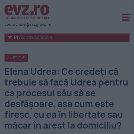
Știri
naționale
coordonare@evzgroup.ro
și
▼ Proiecte speciale
internaționale
|
JUSTITIE
România
Elena Udrea: Ce credeţi că
-
trebuie să facă Udrea pentru
Evenimentul
ca procesul său să se
Zilei
desfăşoare, aşa cum este
firesc, cu ea în libertate sau
măcar în arest la domiciliu?