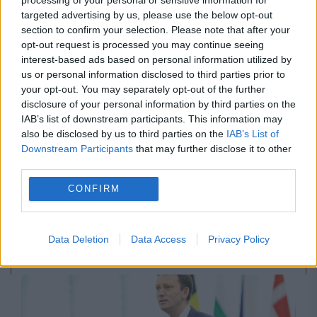
targeted advertising by us, please use the below opt-out
section to confirm your selection. Please note that after your
opt-out request is processed you may continue seeing
interest-based ads based on personal information utilized by
us or personal information disclosed to third parties prior to
your opt-out. You may separately opt-out of the further
disclosure of your personal information by third parties on the
IAB’s list of downstream participants. This information may
also be disclosed by us to third parties on the
IAB’s List of
Downstream Participants
that may further disclose it to other
POLITICA
third parties.
CONFIRM
Sorin Grindeanu: Parlamentul a evitat
pierderea a 5,8 miliarde de euro din PNRR și a
Data Deletion
Data Access
Privacy Policy
deblocat 16,7 miliarde din SAFE